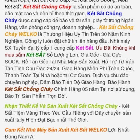
Két Sắt
.
Két Sắt Chống Cháy
là sản phẩm có độ an toàn,
bảo mật cao và bền bỉ theo thời gian.
Két Sắt Chống
Cháy
được cung cấp để bảo vệ tài sản, giấy tờ trong Ngân
Hàng, văn phòng công ty, doanh nghiệp....
Két Sắt Chống
Cháy WELKO
là Thương Hiệu Uy Tín Trên 30 Năm Kinh
Nghiệm. Công ty luôn đặt chữ tín lên hàng đầu. Nhà máy
SX Tuyển đại lý cấp 1 cung cấp
Két Sắt
.
Ưu Đãi Khủng khi
mua sắm
Két SẮT
Số Lượng Lớn, Giá Gốc - Giá Cực
SOCK, Rẻ Tận Gốc Tại Nhà Máy Sản Xuất. Hỗ Trợ Tư Vấn
Tận Tình Chu Đáo 24/24. Giao Hàng Miễn Phí Toàn Quốc,
Thanh Toán Tại Nhà hoặc tại Cơ Quan. Dịch vụ chu đáo
chuyên nghiệp, Đảm Bảo Tiến Độ Giao Hàng. Bảo Hành
Két Sắt Chống Cháy
Chính Hãng 05 năm Tại nơi sử dụng,
Bảo Trì Sản Phẩm Trọn Đời.
Nhận Thiết Kế Và Sản Xuất Két Sắt Chống Cháy
-
Két
Sắt Tiệm Vàng
Theo Yêu Cầu Riêng với Dây chuyền sản
xuất Italy Hiện Đại Bậc nhất Thế Giới.
Cam Kết Nhà Máy Sản Xuất Két Sắt WELKO
Lớn Nhất
Đông Nam Á: