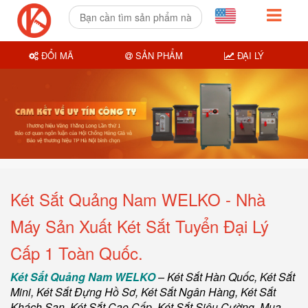
ĐỔI MÃ
SẢN PHẨM
ĐẠI LÝ
Két Sắt Quảng Nam WELKO - Nhà
Máy Sản Xuất Két Sắt Tuyển Đại Lý
Cấp 1 Toàn Quốc.
Két Sắt Quảng Nam WELKO
–
Két Sắt Hàn Quốc
, Két Sắt
Mini,
Két Sắt Đựng Hồ Sơ
,
Két Sắt Ngân Hàng
,
Két Sắt
Khách Sạn
,
Két Sắt Cao Cấp
,
Két Sắt Siêu Cường
,
Mua