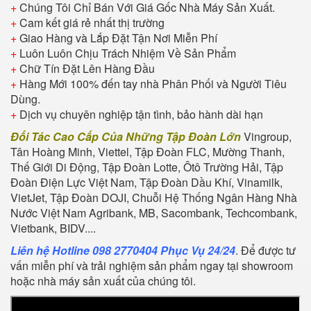
+
Chúng Tôi Chỉ Bán Với Giá Gốc Nhà Máy Sản Xuất.
+
Cam kết giá rẻ nhất thị trường
+
Giao Hàng và Lắp Đặt Tận Nơi Miễn Phí
+
Luôn Luôn Chịu Trách Nhiệm Về Sản Phẩm
+
Chữ Tín Đặt Lên Hàng Đầu
+
Hàng Mới 100% đến tay nhà Phân Phối và Người Tiêu
Dùng.
+
Dịch vụ chuyên nghiệp tận tình, bảo hành dài hạn
Đối Tác Cao Cấp Của Những Tập Đoàn Lớn
Vingroup,
Tân Hoàng Minh, Viettel, Tập Đoàn FLC, Mường Thanh,
Thế Giới Di Động, Tập Đoàn Lotte, Ôtô Trường Hải, Tập
Đoàn Điện Lực Việt Nam, Tập Đoàn Dầu Khí, Vinamilk,
VietJet, Tập Đoàn DOJI, Chuỗi Hệ Thống Ngân Hàng Nhà
Nước Việt Nam Agribank, MB, Sacombank, Techcombank,
Vietbank, BIDV....
Liên hệ Hotline 098 2770404 Phục Vụ 24/24
. Để được tư
vấn miễn phí và trải nghiệm sản phẩm ngay tại showroom
hoặc nhà máy sản xuất của chúng tôi.