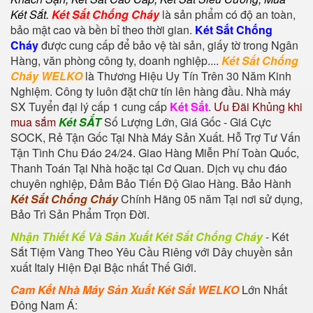
Két Sắt
.
Két Sắt Chống Cháy
là sản phẩm có độ an toàn,
bảo mật cao và bền bỉ theo thời gian.
Két Sắt Chống
Cháy
được cung cấp để bảo vệ tài sản, giấy tờ trong Ngân
Hàng, văn phòng công ty, doanh nghiệp....
Két Sắt Chống
Cháy WELKO
là Thương Hiệu Uy Tín Trên 30 Năm Kinh
Nghiệm. Công ty luôn đặt chữ tín lên hàng đầu. Nhà máy
SX Tuyển đại lý cấp 1 cung cấp
Két Sắt
.
Ưu Đãi Khủng khi
mua sắm
Két SẮT
Số Lượng Lớn, Giá Gốc - Giá Cực
SOCK, Rẻ Tận Gốc Tại Nhà Máy Sản Xuất. Hỗ Trợ Tư Vấn
Tận Tình Chu Đáo 24/24. Giao Hàng Miễn Phí Toàn Quốc,
Thanh Toán Tại Nhà hoặc tại Cơ Quan. Dịch vụ chu đáo
chuyên nghiệp, Đảm Bảo Tiến Độ Giao Hàng. Bảo Hành
Két Sắt Chống Cháy
Chính Hãng 05 năm Tại nơi sử dụng,
Bảo Trì Sản Phẩm Trọn Đời.
Nhận Thiết Kế Và Sản Xuất Két Sắt Chống Cháy
-
Két
Sắt Tiệm Vàng
Theo Yêu Cầu Riêng với Dây chuyền sản
xuất Italy Hiện Đại Bậc nhất Thế Giới.
Cam Kết Nhà Máy Sản Xuất Két Sắt WELKO
Lớn Nhất
Đông Nam Á: