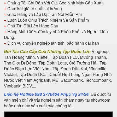
+
Chúng Tôi Chỉ Bán Với Giá Gốc Nhà Máy Sản Xuất.
+
Cam kết giá rẻ nhất thị trường
+
Giao Hàng và Lắp Đặt Tận Nơi Miễn Phí
+
Luôn Luôn Chịu Trách Nhiệm Về Sản Phẩm
+
Chữ Tín Đặt Lên Hàng Đầu
+
Hàng Mới 100% đến tay nhà Phân Phối và Người Tiêu
Dùng.
+
Dịch vụ chuyên nghiệp tận tình, bảo hành dài hạn
Đối Tác Cao Cấp Của Những Tập Đoàn Lớn
Vingroup,
Tân Hoàng Minh, Viettel, Tập Đoàn FLC, Mường Thanh,
Thế Giới Di Động, Tập Đoàn Lotte, Ôtô Trường Hải, Tập
Đoàn Điện Lực Việt Nam, Tập Đoàn Dầu Khí, Vinamilk,
VietJet, Tập Đoàn DOJI, Chuỗi Hệ Thống Ngân Hàng Nhà
Nước Việt Nam Agribank, MB, Sacombank, Techcombank,
Vietbank, BIDV....
Liên hệ Hotline 098 2770404 Phục Vụ 24/24
. Để được tư
vấn miễn phí và trải nghiệm sản phẩm ngay tại showroom
hoặc nhà máy sản xuất của chúng tôi.