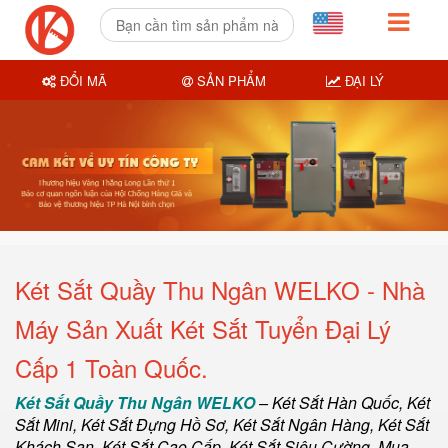
ĐỔI MÃ
SẢN PHẨM
ĐẠI LÝ
Két Sắt Quầy Thu Ngân WELKO - Nhà
Máy Sản Xuất Két Sắt Tuyển Đại Lý
Cấp 1 Toàn Quốc.
Két Sắt Quầy Thu Ngân WELKO
–
Két Sắt Hàn Quốc
, Két
Sắt Mini,
Két Sắt Đựng Hồ Sơ
,
Két Sắt Ngân Hàng
,
Két Sắt
Khách Sạn
,
Két Sắt Cao Cấp
,
Két Sắt Siêu Cường
,
Mua