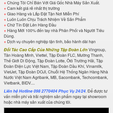
+
Chúng Tôi Chỉ Bán Với Giá Gốc Nhà Máy Sản Xuất.
+
Cam kết giá rẻ nhất thị trường
+
Giao Hàng và Lắp Đặt Tận Nơi Miễn Phí
+
Luôn Luôn Chịu Trách Nhiệm Về Sản Phẩm
+
Chữ Tín Đặt Lên Hàng Đầu
+
Hàng Mới 100% đến tay nhà Phân Phối và Người Tiêu
Dùng.
+
Dịch vụ chuyên nghiệp tận tình, bảo hành dài hạn
Đối Tác Cao Cấp Của Những Tập Đoàn Lớn
Vingroup,
Tân Hoàng Minh, Viettel, Tập Đoàn FLC, Mường Thanh,
Thế Giới Di Động, Tập Đoàn Lotte, Ôtô Trường Hải, Tập
Đoàn Điện Lực Việt Nam, Tập Đoàn Dầu Khí, Vinamilk,
VietJet, Tập Đoàn DOJI, Chuỗi Hệ Thống Ngân Hàng Nhà
Nước Việt Nam Agribank, MB, Sacombank, Techcombank,
Vietbank, BIDV....
Liên hệ Hotline 098 2770404 Phục Vụ 24/24
. Để được tư
vấn miễn phí và trải nghiệm sản phẩm ngay tại showroom
hoặc nhà máy sản xuất của chúng tôi.