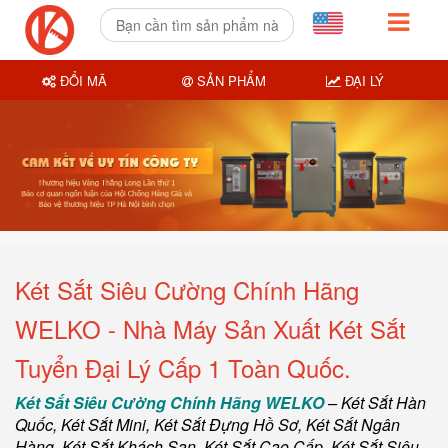
ĐỔI MÃ
SẢN PHẨM
ĐẠI LÝ
Két Sắt Siêu Cường Chính Hãng
WELKO - Nhà Máy Sản Xuất Két Sắt
Tuyển Đại Lý Cấp 1 Toàn Quốc.
Két Sắt Siêu Cường Chính Hãng WELKO
–
Két Sắt Hàn
Quốc
, Két Sắt Mini,
Két Sắt Đựng Hồ Sơ
,
Két Sắt Ngân
Hàng
,
Két Sắt Khách Sạn
,
Két Sắt Cao Cấp
,
Két Sắt Siêu