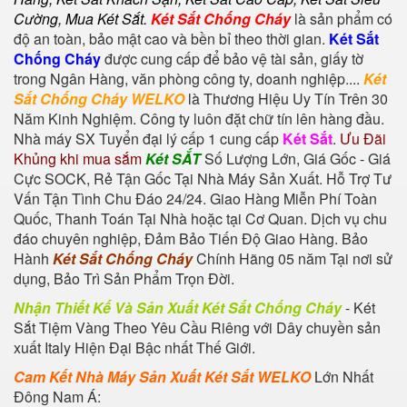
Cường
,
Mua Két Sắt
.
Két Sắt Chống Cháy
là sản phẩm có
độ an toàn, bảo mật cao và bền bỉ theo thời gian.
Két Sắt
Chống Cháy
được cung cấp để bảo vệ tài sản, giấy tờ
trong Ngân Hàng, văn phòng công ty, doanh nghiệp....
Két
Sắt Chống Cháy WELKO
là Thương Hiệu Uy Tín Trên 30
Năm Kinh Nghiệm. Công ty luôn đặt chữ tín lên hàng đầu.
Nhà máy SX Tuyển đại lý cấp 1 cung cấp
Két Sắt
.
Ưu Đãi
Khủng khi mua sắm
Két SẮT
Số Lượng Lớn, Giá Gốc - Giá
Cực SOCK, Rẻ Tận Gốc Tại Nhà Máy Sản Xuất. Hỗ Trợ Tư
Vấn Tận Tình Chu Đáo 24/24. Giao Hàng Miễn Phí Toàn
Quốc, Thanh Toán Tại Nhà hoặc tại Cơ Quan. Dịch vụ chu
đáo chuyên nghiệp, Đảm Bảo Tiến Độ Giao Hàng. Bảo
Hành
Két Sắt Chống Cháy
Chính Hãng 05 năm Tại nơi sử
dụng, Bảo Trì Sản Phẩm Trọn Đời.
Nhận Thiết Kế Và Sản Xuất Két Sắt Chống Cháy
-
Két
Sắt Tiệm Vàng
Theo Yêu Cầu Riêng với Dây chuyền sản
xuất Italy Hiện Đại Bậc nhất Thế Giới.
Cam Kết Nhà Máy Sản Xuất Két Sắt WELKO
Lớn Nhất
Đông Nam Á: