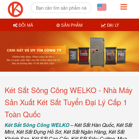
ĐỔI MÃ
SẢN PHẨM
ĐẠI LÝ
Két Sắt Sông Công WELKO - Nhà Máy
Sản Xuất Két Sắt Tuyển Đại Lý Cấp 1
Toàn Quốc
Két Sắt Sông Công WELKO
–
Két Sắt Hàn Quốc
, Két Sắt
Mini,
Két Sắt Đựng Hồ Sơ
,
Két Sắt Ngân Hàng
,
Két Sắt
Khách Sạn
,
Két Sắt Cao Cấp
,
Két Sắt Siêu Cường
,
Mua