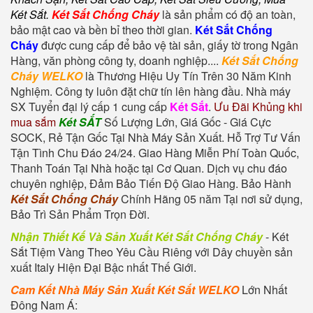
Két Sắt
.
Két Sắt Chống Cháy
là sản phẩm có độ an toàn,
bảo mật cao và bền bỉ theo thời gian.
Két Sắt Chống
Cháy
được cung cấp để bảo vệ tài sản, giấy tờ trong Ngân
Hàng, văn phòng công ty, doanh nghiệp....
Két Sắt Chống
Cháy WELKO
là Thương Hiệu Uy Tín Trên 30 Năm Kinh
Nghiệm. Công ty luôn đặt chữ tín lên hàng đầu. Nhà máy
SX Tuyển đại lý cấp 1 cung cấp
Két Sắt
.
Ưu Đãi Khủng khi
mua sắm
Két SẮT
Số Lượng Lớn, Giá Gốc - Giá Cực
SOCK, Rẻ Tận Gốc Tại Nhà Máy Sản Xuất. Hỗ Trợ Tư Vấn
Tận Tình Chu Đáo 24/24. Giao Hàng Miễn Phí Toàn Quốc,
Thanh Toán Tại Nhà hoặc tại Cơ Quan. Dịch vụ chu đáo
chuyên nghiệp, Đảm Bảo Tiến Độ Giao Hàng. Bảo Hành
Két Sắt Chống Cháy
Chính Hãng 05 năm Tại nơi sử dụng,
Bảo Trì Sản Phẩm Trọn Đời.
Nhận Thiết Kế Và Sản Xuất Két Sắt Chống Cháy
-
Két
Sắt Tiệm Vàng
Theo Yêu Cầu Riêng với Dây chuyền sản
xuất Italy Hiện Đại Bậc nhất Thế Giới.
Cam Kết Nhà Máy Sản Xuất Két Sắt WELKO
Lớn Nhất
Đông Nam Á: