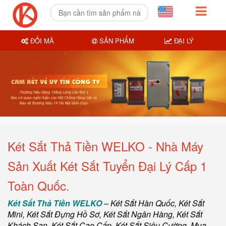
ĐỔI MÃ
SẢN PHẨM
ĐẠI LÝ
Két Sắt Thả Tiền WELKO - Nhà Máy
Sản Xuất Két Sắt Tuyển Đại Lý Cấp 1
Toàn Quốc.
Két Sắt Thả Tiền WELKO
–
Két Sắt Hàn Quốc
, Két Sắt
Mini,
Két Sắt Đựng Hồ Sơ
,
Két Sắt Ngân Hàng
,
Két Sắt
Khách Sạn
,
Két Sắt Cao Cấp
,
Két Sắt Siêu Cường
,
Mua