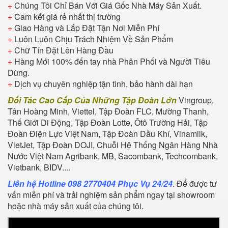
+
Chúng Tôi Chỉ Bán Với Giá Gốc Nhà Máy Sản Xuất.
+
Cam kết giá rẻ nhất thị trường
+
Giao Hàng và Lắp Đặt Tận Nơi Miễn Phí
+
Luôn Luôn Chịu Trách Nhiệm Về Sản Phẩm
+
Chữ Tín Đặt Lên Hàng Đầu
+
Hàng Mới 100% đến tay nhà Phân Phối và Người Tiêu
Dùng.
+
Dịch vụ chuyên nghiệp tận tình, bảo hành dài hạn
Đối Tác Cao Cấp Của Những Tập Đoàn Lớn
Vingroup,
Tân Hoàng Minh, Viettel, Tập Đoàn FLC, Mường Thanh,
Thế Giới Di Động, Tập Đoàn Lotte, Ôtô Trường Hải, Tập
Đoàn Điện Lực Việt Nam, Tập Đoàn Dầu Khí, Vinamilk,
VietJet, Tập Đoàn DOJI, Chuỗi Hệ Thống Ngân Hàng Nhà
Nước Việt Nam Agribank, MB, Sacombank, Techcombank,
Vietbank, BIDV....
Liên hệ Hotline 098 2770404 Phục Vụ 24/24
. Để được tư
vấn miễn phí và trải nghiệm sản phẩm ngay tại showroom
hoặc nhà máy sản xuất của chúng tôi.