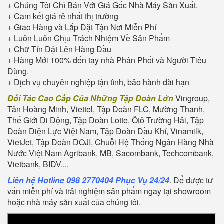
+
Chúng Tôi Chỉ Bán Với Giá Gốc Nhà Máy Sản Xuất.
+
Cam kết giá rẻ nhất thị trường
+
Giao Hàng và Lắp Đặt Tận Nơi Miễn Phí
+
Luôn Luôn Chịu Trách Nhiệm Về Sản Phẩm
+
Chữ Tín Đặt Lên Hàng Đầu
+
Hàng Mới 100% đến tay nhà Phân Phối và Người Tiêu
Dùng.
+
Dịch vụ chuyên nghiệp tận tình, bảo hành dài hạn
Đối Tác Cao Cấp Của Những Tập Đoàn Lớn
Vingroup,
Tân Hoàng Minh, Viettel, Tập Đoàn FLC, Mường Thanh,
Thế Giới Di Động, Tập Đoàn Lotte, Ôtô Trường Hải, Tập
Đoàn Điện Lực Việt Nam, Tập Đoàn Dầu Khí, Vinamilk,
VietJet, Tập Đoàn DOJI, Chuỗi Hệ Thống Ngân Hàng Nhà
Nước Việt Nam Agribank, MB, Sacombank, Techcombank,
Vietbank, BIDV....
Liên hệ Hotline 098 2770404 Phục Vụ 24/24
. Để được tư
vấn miễn phí và trải nghiệm sản phẩm ngay tại showroom
hoặc nhà máy sản xuất của chúng tôi.