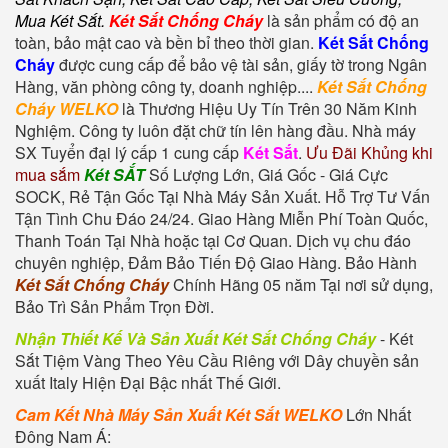
Mua Két Sắt
.
Két Sắt Chống Cháy
là sản phẩm có độ an
toàn, bảo mật cao và bền bỉ theo thời gian.
Két Sắt Chống
Cháy
được cung cấp để bảo vệ tài sản, giấy tờ trong Ngân
Hàng, văn phòng công ty, doanh nghiệp....
Két Sắt Chống
Cháy WELKO
là Thương Hiệu Uy Tín Trên 30 Năm Kinh
Nghiệm. Công ty luôn đặt chữ tín lên hàng đầu. Nhà máy
SX Tuyển đại lý cấp 1 cung cấp
Két Sắt
.
Ưu Đãi Khủng khi
mua sắm
Két SẮT
Số Lượng Lớn, Giá Gốc - Giá Cực
SOCK, Rẻ Tận Gốc Tại Nhà Máy Sản Xuất. Hỗ Trợ Tư Vấn
Tận Tình Chu Đáo 24/24. Giao Hàng Miễn Phí Toàn Quốc,
Thanh Toán Tại Nhà hoặc tại Cơ Quan. Dịch vụ chu đáo
chuyên nghiệp, Đảm Bảo Tiến Độ Giao Hàng. Bảo Hành
Két Sắt Chống Cháy
Chính Hãng 05 năm Tại nơi sử dụng,
Bảo Trì Sản Phẩm Trọn Đời.
Nhận Thiết Kế Và Sản Xuất Két Sắt Chống Cháy
-
Két
Sắt Tiệm Vàng
Theo Yêu Cầu Riêng với Dây chuyền sản
xuất Italy Hiện Đại Bậc nhất Thế Giới.
Cam Kết Nhà Máy Sản Xuất Két Sắt WELKO
Lớn Nhất
Đông Nam Á: