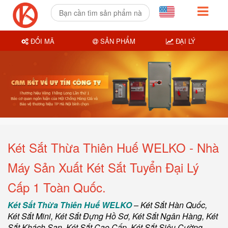
ĐỔI MÃ
SẢN PHẨM
ĐẠI LÝ
Két Sắt Thừa Thiên Huế WELKO - Nhà
Máy Sản Xuất Két Sắt Tuyển Đại Lý
Cấp 1 Toàn Quốc.
Két Sắt Thừa Thiên Huế WELKO
–
Két Sắt Hàn Quốc
,
Két Sắt Mini,
Két Sắt Đựng Hồ Sơ
,
Két Sắt Ngân Hàng
,
Két
Sắt Khách Sạn
,
Két Sắt Cao Cấp
,
Két Sắt Siêu Cường
,