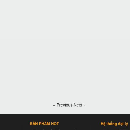
« Previous
Next »
SẢN PHẨM HOT
Hệ thống đại lý