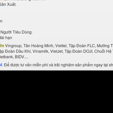
Sản Xuất.
ẩm
 Người Tiêu Dùng.
dài hạn
ớn
Vingroup, Tân Hoàng Minh, Viettel, Tập Đoàn FLC, Mường Th
Tập Đoàn Dầu Khí, Vinamilk, VietJet, Tập Đoàn DOJI, Chuỗi 
tbank, BIDV....
24
. Để được tư vấn miễn phí và trải nghiệm sản phẩm ngay tại 