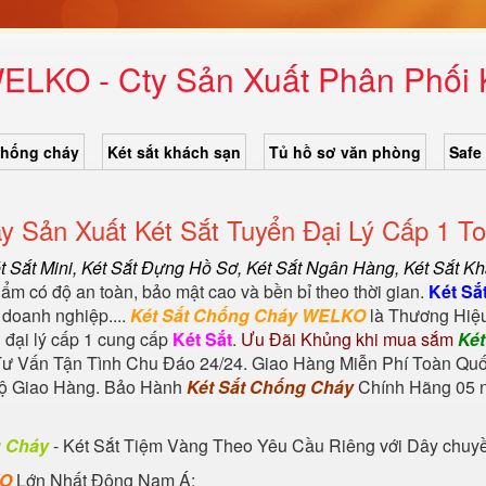
WELKO - Cty Sản Xuất Phân Phối 
chống cháy
Két sắt khách sạn
Tủ hồ sơ văn phòng
Safe
 Sản Xuất Két Sắt Tuyển Đại Lý Cấp 1 T
ét Sắt Mini,
Két Sắt Đựng Hồ Sơ
,
Két Sắt Ngân Hàng
,
Két Sắt K
ẩm có độ an toàn, bảo mật cao và bền bỉ theo thời gian.
Két Sắ
 doanh nghiệp....
Két Sắt Chống Cháy WELKO
là Thương Hiệu
 đại lý cấp 1 cung cấp
Két Sắt
.
Ưu Đãi Khủng khi mua sắm
Ké
Tư Vấn Tận Tình Chu Đáo 24/24. Giao Hàng Miễn Phí Toàn Quố
Độ Giao Hàng. Bảo Hành
Két Sắt Chống Cháy
Chính Hãng 05 n
g Cháy
-
Két Sắt Tiệm Vàng
Theo Yêu Cầu Riêng với Dây chuyền 
KO
Lớn Nhất Đông Nam Á: