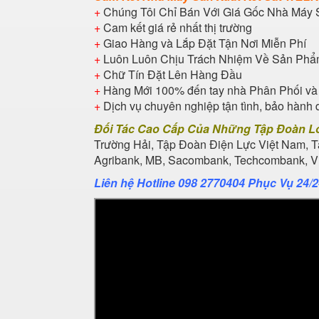
+
Chúng Tôi Chỉ Bán Với Giá Gốc Nhà Máy 
+
Cam kết giá rẻ nhất thị trường
+
Giao Hàng và Lắp Đặt Tận Nơi Miễn Phí
+
Luôn Luôn Chịu Trách Nhiệm Về Sản Ph
+
Chữ Tín Đặt Lên Hàng Đầu
+
Hàng Mới 100% đến tay nhà Phân Phối và
+
Dịch vụ chuyên nghiệp tận tình, bảo hành 
Đối Tác Cao Cấp Của Những Tập Đoàn L
Trường Hải, Tập Đoàn Điện Lực Việt Nam, 
Agribank, MB, Sacombank, Techcombank, Vie
Liên hệ Hotline 098 2770404 Phục Vụ 24/