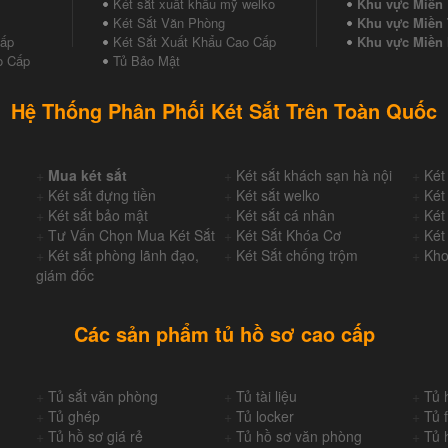
Két sắt xuất khẩu mỹ welko
Khu vực Miền
Két Sắt Văn Phòng
Khu vực Miền 
Cấp
Két Sắt Xuất Khẩu Cao Cấp
Khu vực Miền
o Cấp
Tủ Bảo Mật
Hệ Thống Phân Phối Két Sắt Trên Toàn Quốc
+
Mua két sắt
+
Két sắt khách sạn hà nội
+
Két
+
Két sắt đựng tiền
+
Két sắt welko
+
Két
+
Két sắt bảo mật
+
Két sắt cá nhân
+
Két
+
Tư Vấn Chọn Mua Két Sắt
+
Két Sắt Khóa Cơ
+
Két
+
Két sắt phòng lãnh đạo,
+
Két Sắt chống trộm
+
Kho
giám đốc
Các sản phẩm tủ hồ sơ cao cấp
+
Tủ sắt văn phòng
+
Tủ tài liệu
+
Tủ 
+
Tủ ghép
+
Tủ locker
+
Tủ f
+
Tủ hồ sơ giá rẻ
+
Tủ hồ sơ văn phòng
+
Tủ 