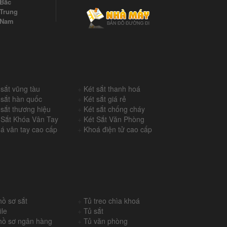
 Bắc
Trung
 Nam
 sắt vũng tàu
+
Két sắt thanh hoá
 sắt hàn quốc
+
Két sắt giá rẻ
 sắt thương hiệu
+
Két sắt chống cháy
 Sắt Khóa Vân Tay
+
Két Sắt Văn Phòng
á vân tay cao cấp
+
Khoá điện tử cao cấp
hồ sơ sắt
+
Tủ treo chìa khoá
ile
+
Tủ sắt
hồ sơ ngân hàng
+
Tủ văn phòng