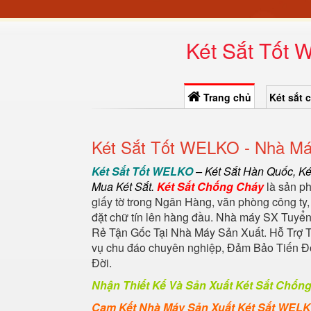
Két Sắt Tốt 
Trang chủ
Két sắt 
Két Sắt Tốt WELKO - Nhà Máy
Két Sắt Tốt WELKO
–
Két Sắt Hàn Quốc
, K
Mua Két Sắt
.
Két Sắt Chống Cháy
là sản ph
giấy tờ trong Ngân Hàng, văn phòng công ty,
đặt chữ tín lên hàng đầu. Nhà máy SX Tuyển
Rẻ Tận Gốc Tại Nhà Máy Sản Xuất. Hỗ Trợ 
vụ chu đáo chuyên nghiệp, Đảm Bảo Tiến 
Đời.
Nhận Thiết Kế Và Sản Xuất Két Sắt Chốn
Cam Kết Nhà Máy Sản Xuất Két Sắt WEL