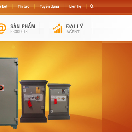
 két
Tin tức
Tuyển dụng
Liên hệ