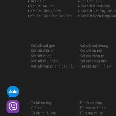
Tủ Hồ Sơ
Tủ Đựng Súng
Két Sắt An Toàn
Két Sắt Khách Sạn
Két Sắt Chống Cháy
Két Sắt Vân Tay Cao 
Két Sắt Cách Đúc Cao Cấp
Két Sắt Ngân Hàng Ca
+
Két sắt sài gòn
+
Két sắt hải phòng
+
Két sắt điện tử
+
Két sắt hà nội
+
Két sắt to đại
+
Két sắt công ty
+
Két sắt thu ngân
+
Két sắt công đức
+
Két sắt văn phòng cao cấp
+
Két sắt đựng hồ sơ
+
Tủ hồ sơ đẹp
+
Tủ hồ sơ thấp
+
Giá sắt
+
Tủ treo quần áo
+
Tủ đựng tài liệu
+
Tủ đựng hồ sơ