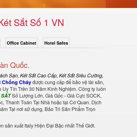
Két Sắt Số 1 VN
Office Cabinet
Hotel Safes
oàn Quốc.
hách Sạn
,
Két Sắt Cao Cấp
,
Két Sắt Siêu Cường
,
t Chống Cháy
được cung cấp để bảo vệ tài sản,
 Uy Tín Trên 30 Năm Kinh Nghiệm. Công ty luôn
t SẮT
Số Lượng Lớn, Giá Gốc - Giá Cực SOCK,
c, Thanh Toán Tại Nhà hoặc tại Cơ Quan. Dịch
ăm Tại nơi sử dụng, Bảo Trì Sản Phẩm Trọn
sản xuất Italy Hiện Đại Bậc nhất Thế Giới.