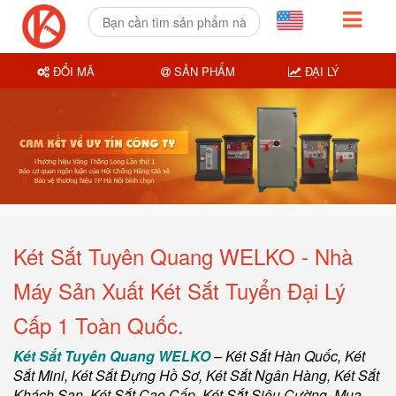
ĐỔI MÃ
SẢN PHẨM
ĐẠI LÝ
Két Sắt Tuyên Quang WELKO - Nhà
Máy Sản Xuất Két Sắt Tuyển Đại Lý
Cấp 1 Toàn Quốc.
Két Sắt Tuyên Quang WELKO
–
Két Sắt Hàn Quốc
, Két
Sắt Mini,
Két Sắt Đựng Hồ Sơ
,
Két Sắt Ngân Hàng
,
Két Sắt
Khách Sạn
,
Két Sắt Cao Cấp
,
Két Sắt Siêu Cường
,
Mua