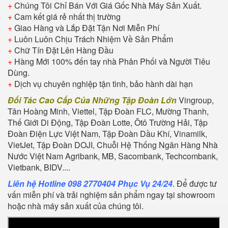
+
Chúng Tôi Chỉ Bán Với Giá Gốc Nhà Máy Sản Xuất.
+
Cam kết giá rẻ nhất thị trường
+
Giao Hàng và Lắp Đặt Tận Nơi Miễn Phí
+
Luôn Luôn Chịu Trách Nhiệm Về Sản Phẩm
+
Chữ Tín Đặt Lên Hàng Đầu
+
Hàng Mới 100% đến tay nhà Phân Phối và Người Tiêu
Dùng.
+
Dịch vụ chuyên nghiệp tận tình, bảo hành dài hạn
Đối Tác Cao Cấp Của Những Tập Đoàn Lớn
Vingroup,
Tân Hoàng Minh, Viettel, Tập Đoàn FLC, Mường Thanh,
Thế Giới Di Động, Tập Đoàn Lotte, Ôtô Trường Hải, Tập
Đoàn Điện Lực Việt Nam, Tập Đoàn Dầu Khí, Vinamilk,
VietJet, Tập Đoàn DOJI, Chuỗi Hệ Thống Ngân Hàng Nhà
Nước Việt Nam Agribank, MB, Sacombank, Techcombank,
Vietbank, BIDV....
Liên hệ Hotline 098 2770404 Phục Vụ 24/24
. Để được tư
vấn miễn phí và trải nghiệm sản phẩm ngay tại showroom
hoặc nhà máy sản xuất của chúng tôi.