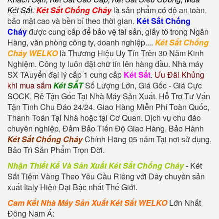
Két Sắt
.
Két Sắt Chống Cháy
là sản phẩm có độ an toàn,
bảo mật cao và bền bỉ theo thời gian.
Két Sắt Chống
Cháy
được cung cấp để bảo vệ tài sản, giấy tờ trong Ngân
Hàng, văn phòng công ty, doanh nghiệp....
Két Sắt Chống
Cháy WELKO
là Thương Hiệu Uy Tín Trên 30 Năm Kinh
Nghiệm. Công ty luôn đặt chữ tín lên hàng đầu. Nhà máy
SX TAuyển đại lý cấp 1 cung cấp
Két Sắt
.
Ưu Đãi Khủng
khi mua sắm
Két SẮT
Số Lượng Lớn, Giá Gốc - Giá Cực
SOCK, Rẻ Tận Gốc Tại Nhà Máy Sản Xuất. Hỗ Trợ Tư Vấn
Tận Tình Chu Đáo 24/24. Giao Hàng Miễn Phí Toàn Quốc,
Thanh Toán Tại Nhà hoặc tại Cơ Quan. Dịch vụ chu đáo
chuyên nghiệp, Đảm Bảo Tiến Độ Giao Hàng. Bảo Hành
Két Sắt Chống Cháy
Chính Hãng 05 năm Tại nơi sử dụng,
Bảo Trì Sản Phẩm Trọn Đời.
Nhận Thiết Kế Và Sản Xuất Két Sắt Chống Cháy
-
Két
Sắt Tiệm Vàng
Theo Yêu Cầu Riêng với Dây chuyền sản
xuất Italy Hiện Đại Bậc nhất Thế Giới.
Cam Kết Nhà Máy Sản Xuất Két Sắt WELKO
Lớn Nhất
Đông Nam Á: