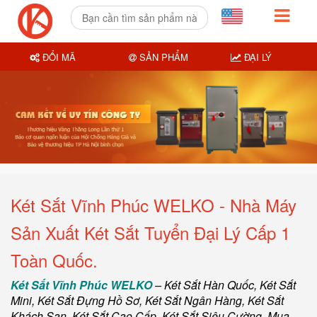
ĐỔI MÃ
SẢN PHẨM
ĐẠI LÝ
Két Sắt Vĩnh Phúc WELKO - Nhà Máy
Sản Xuất Két Sắt Tuyển Đại Lý Cấp 1
Toàn Quốc.
Két Sắt Vĩnh Phúc WELKO
–
Két Sắt Hàn Quốc
, Két Sắt
Mini,
Két Sắt Đựng Hồ Sơ
,
Két Sắt Ngân Hàng
,
Két Sắt
Khách Sạn
,
Két Sắt Cao Cấp
,
Két Sắt Siêu Cường
,
Mua