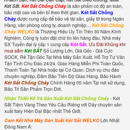
Két Sắt
.
Két Sắt Chống Cháy
là sản phẩm có độ an toàn,
bảo mật cao và bền bỉ theo thời gian.
Két Sắt Chống
Cháy
được cung cấp để bảo vệ tài sản, giấy tờ trong Ngân
Hàng, văn phòng công ty, doanh nghiệp....
Két Sắt Chống
Cháy WELKO
là Thương Hiệu Uy Tín Trên 30 Năm Kinh
Nghiệm. Công ty luôn đặt chữ tín lên hàng đầu. Nhà máy
SX Tuyển đại lý cấp 1 cung cấp
Két Sắt
.
Ưu Đãi Khủng khi
mua sắm
Két SẮT
Số Lượng Lớn, Giá Gốc - Giá Cực
SOCK, Rẻ Tận Gốc Tại Nhà Máy Sản Xuất. Hỗ Trợ Tư Vấn
Tận Tình Chu Đáo 24/24. Giao Hàng Miễn Phí Toàn Quốc,
Thanh Toán Tại Nhà hoặc tại Cơ Quan. Dịch vụ chu đáo
chuyên nghiệp, Đảm Bảo Tiến Độ Giao Hàng. Bảo Hành
Két Sắt Chống Cháy
Chính Hãng 05 năm Tại nơi sử dụng,
Bảo Trì Sản Phẩm Trọn Đời.
Nhận Thiết Kế Và Sản Xuất Két Sắt Chống Cháy
-
Két
Sắt Tiệm Vàng
Theo Yêu Cầu Riêng với Dây chuyền sản
xuất Italy Hiện Đại Bậc nhất Thế Giới.
Cam Kết Nhà Máy Sản Xuất Két Sắt WELKO
Lớn Nhất
Đông Nam Á: