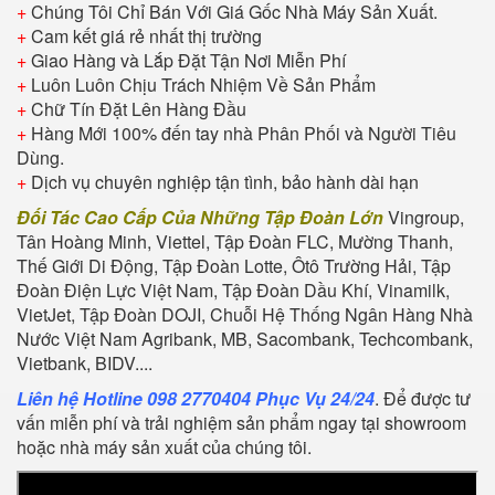
+
Chúng Tôi Chỉ Bán Với Giá Gốc Nhà Máy Sản Xuất.
+
Cam kết giá rẻ nhất thị trường
+
Giao Hàng và Lắp Đặt Tận Nơi Miễn Phí
+
Luôn Luôn Chịu Trách Nhiệm Về Sản Phẩm
+
Chữ Tín Đặt Lên Hàng Đầu
+
Hàng Mới 100% đến tay nhà Phân Phối và Người Tiêu
Dùng.
+
Dịch vụ chuyên nghiệp tận tình, bảo hành dài hạn
Đối Tác Cao Cấp Của Những Tập Đoàn Lớn
Vingroup,
Tân Hoàng Minh, Viettel, Tập Đoàn FLC, Mường Thanh,
Thế Giới Di Động, Tập Đoàn Lotte, Ôtô Trường Hải, Tập
Đoàn Điện Lực Việt Nam, Tập Đoàn Dầu Khí, Vinamilk,
VietJet, Tập Đoàn DOJI, Chuỗi Hệ Thống Ngân Hàng Nhà
Nước Việt Nam Agribank, MB, Sacombank, Techcombank,
Vietbank, BIDV....
Liên hệ Hotline 098 2770404 Phục Vụ 24/24
. Để được tư
vấn miễn phí và trải nghiệm sản phẩm ngay tại showroom
hoặc nhà máy sản xuất của chúng tôi.