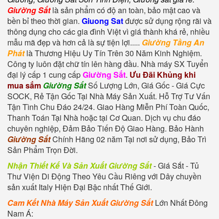
Giường Sắt
là sản phẩm có độ an toàn, bảo mật cao và
bền bỉ theo thời gian.
Giuong Sat
được sử dụng rộng rãi và
thông dụng cho các gia đình Việt vì giá thành khá rẻ, nhiều
mẫu mã đẹp và hơn cả là sự tiện lợi.
....
Giường Tầng An
Phát
là Thương Hiệu Uy Tín Trên 30 Năm Kinh Nghiệm.
Công ty luôn đặt chữ tín lên hàng đầu. Nhà máy SX Tuyển
đại lý cấp 1 cung cấp
Giường Sắt
.
Ưu Đãi Khủng khi
mua sắm
Giường Sắt
Số Lượng Lớn, Giá Gốc - Giá Cực
SOCK, Rẻ Tận Gốc Tại Nhà Máy Sản Xuất. Hỗ Trợ Tư Vấn
Tận Tình Chu Đáo 24/24. Giao Hàng Miễn Phí Toàn Quốc,
Thanh Toán Tại Nhà hoặc tại Cơ Quan. Dịch vụ chu đáo
chuyên nghiệp, Đảm Bảo Tiến Độ Giao Hàng. Bảo Hành
Giường Sắt
Chính Hãng 02 năm Tại nơi sử dụng, Bảo Trì
Sản Phẩm Trọn Đời.
Nhận Thiết Kế Và Sản Xuất Giường Sắt
- Giá Sắt - Tủ
Thư Viện Di Động Theo Yêu Cầu Riêng với Dây chuyền
sản xuất Italy Hiện Đại Bậc nhất Thế Giới.
Cam Kết Nhà Máy Sản Xuất Giường Sắt
Lớn Nhất Đông
Nam Á: