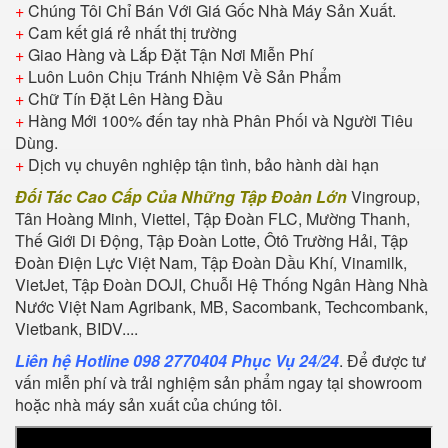
+
Chúng Tôi Chỉ Bán Với Giá Gốc Nhà Máy Sản Xuất.
+
Cam kết giá rẻ nhất thị trường
+
Giao Hàng và Lắp Đặt Tận Nơi Miễn Phí
+
Luôn Luôn Chịu Tránh Nhiệm Về Sản Phẩm
+
Chữ Tín Đặt Lên Hàng Đầu
+
Hàng Mới 100% đến tay nhà Phân Phối và Người Tiêu
Dùng.
+
Dịch vụ chuyên nghiệp tận tình, bảo hành dài hạn
Đối Tác Cao Cấp Của Những Tập Đoàn Lớn
Vingroup,
Tân Hoàng Minh, Viettel, Tập Đoàn FLC, Mường Thanh,
Thế Giới Di Động, Tập Đoàn Lotte, Ôtô Trường Hải, Tập
Đoàn Điện Lực Việt Nam, Tập Đoàn Dầu Khí, Vinamilk,
VietJet, Tập Đoàn DOJI, Chuỗi Hệ Thống Ngân Hàng Nhà
Nước Việt Nam Agribank, MB, Sacombank, Techcombank,
Vietbank, BIDV....
Liên hệ Hotline 098 2770404 Phục Vụ 24/24
. Để được tư
vấn miễn phí và trải nghiệm sản phẩm ngay tại showroom
hoặc nhà máy sản xuất của chúng tôi.