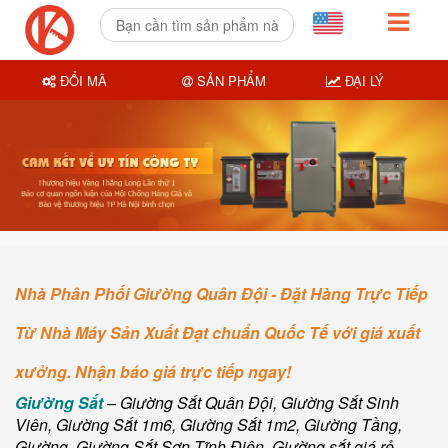
ĐỔI MÃ
SẢN PHẨM
ĐẠI LÝ
Nhà Phân Phối Giường Quân Đội - Đặt Hàng Trực Tiếp
Từ Nhà Máy Sản Xuất Đạt chuẩn Quốc Tế với giá xuất
xưởng. Nhận báo giá trực tiếp ngay!
Giường Sắt
– Giường Sắt Quân Đội, Giường Sắt Sinh
Viên, Giường Sắt 1m6, Giường Sắt 1m2, Giường Tầng,
Giường, Giường Sắt Sơn Tĩnh Điện, Giường sắt giá rẻ.