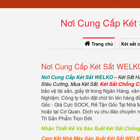
Nơi Cung Cấp Két 
Trang chủ
Két sắt 
Nơi Cung Cấp Két Sắt WELKO
Nơi Cung Cấp Két Sắt WELKO
–
Két Sắt 
Siêu Cường
,
Mua Két Sắt
.
Két Sắt Chống 
bảo vệ tài sản, giấy tờ trong Ngân Hàng, văn
Nghiệm. Công ty luôn đặt chữ tín lên hàng 
Gốc - Giá Cực SOCK, Rẻ Tận Gốc Tại Nhà M
hoặc tại Cơ Quan. Dịch vụ chu đáo chuyên
Trì Sản Phẩm Trọn Đời.
Nhận Thiết Kế Và Sản Xuất Két Sắt Chốn
Cam Kết Nhà Máy Sản Xuất Két Sắt WEL