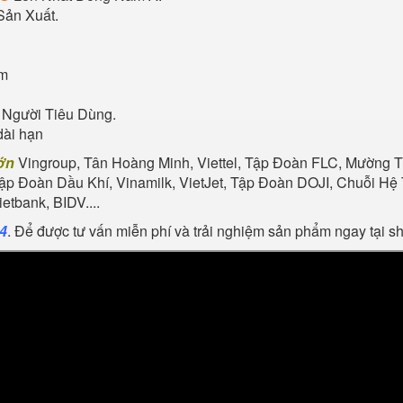
Sản Xuất.
ẩm
 Người Tiêu Dùng.
dài hạn
ớn
Vingroup, Tân Hoàng Minh, Viettel, Tập Đoàn FLC, Mường Th
Tập Đoàn Dầu Khí, Vinamilk, VietJet, Tập Đoàn DOJI, Chuỗi 
tbank, BIDV....
24
. Để được tư vấn miễn phí và trải nghiệm sản phẩm ngay tại 