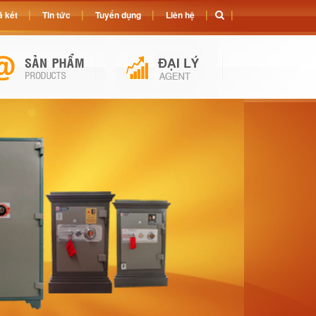
 két
Tin tức
Tuyển dụng
Liên hệ