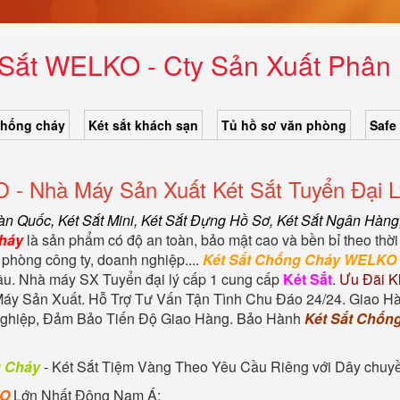
Sắt WELKO - Cty Sản Xuất Phân 
chống cháy
Két sắt khách sạn
Tủ hồ sơ văn phòng
Safe
 - Nhà Máy Sản Xuất Két Sắt Tuyển Đại L
Hàn Quốc
, Két Sắt Mini,
Két Sắt Đựng Hồ Sơ
,
Két Sắt Ngân Hàng
Cháy
là sản phẩm có độ an toàn, bảo mật cao và bền bỉ theo thời
 phòng công ty, doanh nghiệp....
Két Sắt Chống Cháy WELKO
đầu. Nhà máy SX Tuyển đại lý cấp 1 cung cấp
Két Sắt
.
Ưu Đãi K
áy Sản Xuất. Hỗ Trợ Tư Vấn Tận Tình Chu Đáo 24/24. Giao H
 nghiệp, Đảm Bảo Tiến Độ Giao Hàng. Bảo Hành
Két Sắt Chốn
g Cháy
-
Két Sắt Tiệm Vàng
Theo Yêu Cầu Riêng với Dây chuyền 
KO
Lớn Nhất Đông Nam Á: