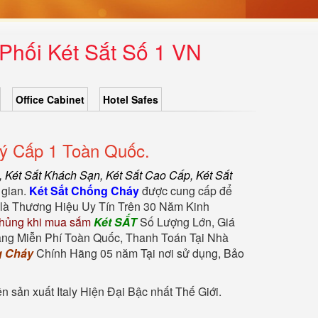
Phối Két Sắt Số 1 VN
Office Cabinet
Hotel Safes
ý Cấp 1 Toàn Quốc.
,
Két Sắt Khách Sạn
,
Két Sắt Cao Cấp
,
Két Sắt
 gian.
Két Sắt Chống Cháy
được cung cấp để
là Thương Hiệu Uy Tín Trên 30 Năm Kinh
hủng khi mua sắm
Két SẮT
Số Lượng Lớn, Giá
àng Miễn Phí Toàn Quốc, Thanh Toán Tại Nhà
g Cháy
Chính Hãng 05 năm Tại nơi sử dụng, Bảo
sản xuất Italy Hiện Đại Bậc nhất Thế Giới.