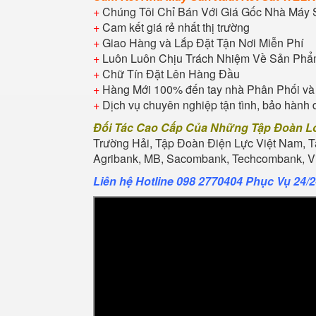
+
Chúng Tôi Chỉ Bán Với Giá Gốc Nhà Máy 
+
Cam kết giá rẻ nhất thị trường
+
Giao Hàng và Lắp Đặt Tận Nơi Miễn Phí
+
Luôn Luôn Chịu Trách Nhiệm Về Sản Ph
+
Chữ Tín Đặt Lên Hàng Đầu
+
Hàng Mới 100% đến tay nhà Phân Phối và
+
Dịch vụ chuyên nghiệp tận tình, bảo hành 
Đối Tác Cao Cấp Của Những Tập Đoàn L
Trường Hải, Tập Đoàn Điện Lực Việt Nam, 
Agribank, MB, Sacombank, Techcombank, Vie
Liên hệ Hotline 098 2770404 Phục Vụ 24/