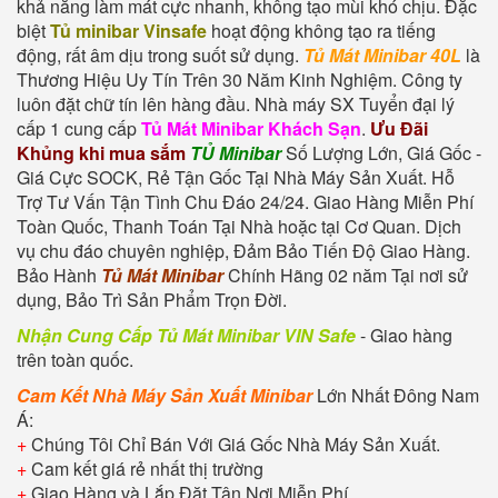
khả năng làm mát cực nhanh, không tạo mùi khó chịu. Đặc
biệt
Tủ minibar Vinsafe
hoạt động không tạo ra tiếng
động, rất âm dịu trong suốt sử dụng.
Tủ Mát Minibar 40L
là
Thương Hiệu Uy Tín Trên 30 Năm Kinh Nghiệm. Công ty
luôn đặt chữ tín lên hàng đầu. Nhà máy SX Tuyển đại lý
cấp 1 cung cấp
Tủ Mát Minibar Khách Sạn
.
Ưu Đãi
Khủng khi mua sắm
TỦ Minibar
Số Lượng Lớn, Giá Gốc -
Giá Cực SOCK, Rẻ Tận Gốc Tại Nhà Máy Sản Xuất. Hỗ
Trợ Tư Vấn Tận Tình Chu Đáo 24/24. Giao Hàng Miễn Phí
Toàn Quốc, Thanh Toán Tại Nhà hoặc tại Cơ Quan. Dịch
vụ chu đáo chuyên nghiệp, Đảm Bảo Tiến Độ Giao Hàng.
Bảo Hành
Tủ Mát Minibar
Chính Hãng 02 năm Tại nơi sử
dụng, Bảo Trì Sản Phẩm Trọn Đời.
Nhận Cung Cấp Tủ Mát Minibar VIN Safe
- Giao hàng
trên toàn quốc.
Cam Kết Nhà Máy Sản Xuất Minibar
Lớn Nhất Đông Nam
Á:
+
Chúng Tôi Chỉ Bán Với Giá Gốc Nhà Máy Sản Xuất.
+
Cam kết giá rẻ nhất thị trường
+
Giao Hàng và Lắp Đặt Tận Nơi Miễn Phí