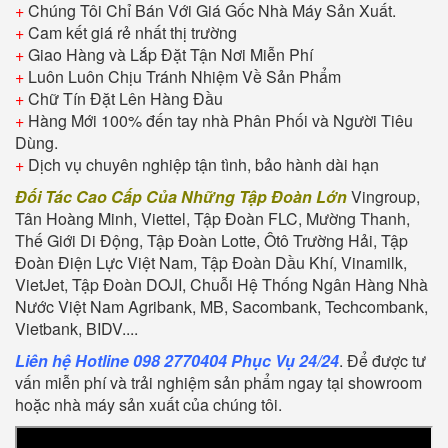
+
Chúng Tôi Chỉ Bán Với Giá Gốc Nhà Máy Sản Xuất.
+
Cam kết giá rẻ nhất thị trường
+
Giao Hàng và Lắp Đặt Tận Nơi Miễn Phí
+
Luôn Luôn Chịu Tránh Nhiệm Về Sản Phẩm
+
Chữ Tín Đặt Lên Hàng Đầu
+
Hàng Mới 100% đến tay nhà Phân Phối và Người Tiêu
Dùng.
+
Dịch vụ chuyên nghiệp tận tình, bảo hành dài hạn
Đối Tác Cao Cấp Của Những Tập Đoàn Lớn
Vingroup,
Tân Hoàng Minh, Viettel, Tập Đoàn FLC, Mường Thanh,
Thế Giới Di Động, Tập Đoàn Lotte, Ôtô Trường Hải, Tập
Đoàn Điện Lực Việt Nam, Tập Đoàn Dầu Khí, Vinamilk,
VietJet, Tập Đoàn DOJI, Chuỗi Hệ Thống Ngân Hàng Nhà
Nước Việt Nam Agribank, MB, Sacombank, Techcombank,
Vietbank, BIDV....
Liên hệ Hotline 098 2770404 Phục Vụ 24/24
. Để được tư
vấn miễn phí và trải nghiệm sản phẩm ngay tại showroom
hoặc nhà máy sản xuất của chúng tôi.