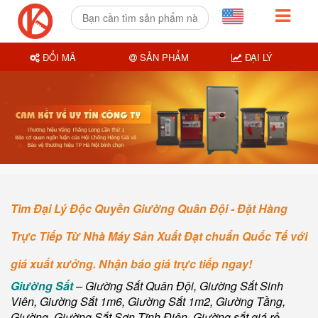
ĐỔI MÃ
SẢN PHẨM
ĐẠI LÝ
Tìm Đại Lý Độc Quyền Giường Quân Đội - Đặt Hàng
Trực Tiếp Từ Nhà Máy Sản Xuất Đạt chuẩn Quốc Tế với
giá xuất xưởng. Nhận báo giá trực tiếp ngay!
Giường Sắt
– Giường Sắt Quân Đội, Giường Sắt Sinh
Viên, Giường Sắt 1m6, Giường Sắt 1m2, Giường Tầng,
Giường, Giường Sắt Sơn Tĩnh Điện, Giường sắt giá rẻ.