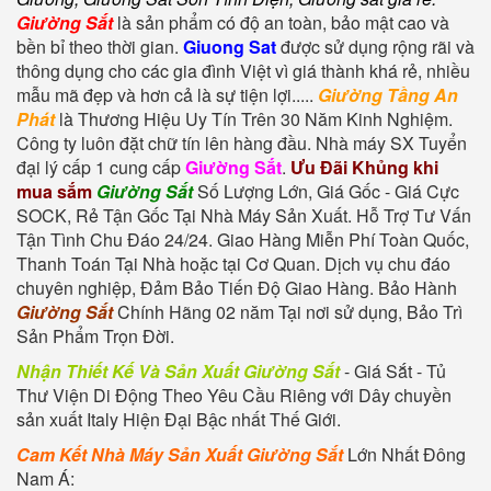
Giường Sắt
là sản phẩm có độ an toàn, bảo mật cao và
bền bỉ theo thời gian.
Giuong Sat
được sử dụng rộng rãi và
thông dụng cho các gia đình Việt vì giá thành khá rẻ, nhiều
mẫu mã đẹp và hơn cả là sự tiện lợi.
....
Giường Tầng An
Phát
là Thương Hiệu Uy Tín Trên 30 Năm Kinh Nghiệm.
Công ty luôn đặt chữ tín lên hàng đầu. Nhà máy SX Tuyển
đại lý cấp 1 cung cấp
Giường Sắt
.
Ưu Đãi Khủng khi
mua sắm
Giường Sắt
Số Lượng Lớn, Giá Gốc - Giá Cực
SOCK, Rẻ Tận Gốc Tại Nhà Máy Sản Xuất. Hỗ Trợ Tư Vấn
Tận Tình Chu Đáo 24/24. Giao Hàng Miễn Phí Toàn Quốc,
Thanh Toán Tại Nhà hoặc tại Cơ Quan. Dịch vụ chu đáo
chuyên nghiệp, Đảm Bảo Tiến Độ Giao Hàng. Bảo Hành
Giường Sắt
Chính Hãng 02 năm Tại nơi sử dụng, Bảo Trì
Sản Phẩm Trọn Đời.
Nhận Thiết Kế Và Sản Xuất Giường Sắt
- Giá Sắt - Tủ
Thư Viện Di Động Theo Yêu Cầu Riêng với Dây chuyền
sản xuất Italy Hiện Đại Bậc nhất Thế Giới.
Cam Kết Nhà Máy Sản Xuất Giường Sắt
Lớn Nhất Đông
Nam Á: