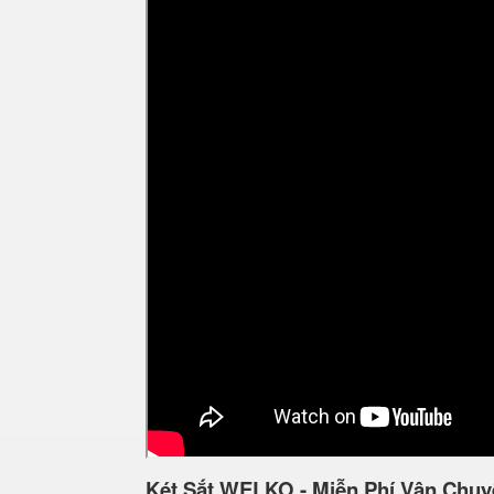
Két Sắt WELKO - Miễn Phí Vận Chuy