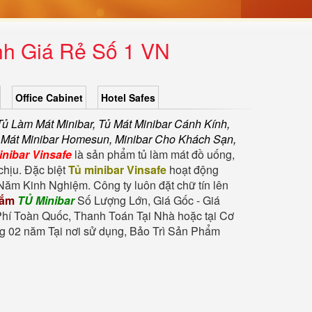
nh Giá Rẻ Số 1 VN
Office Cabinet
Hotel Safes
Tủ Làm Mát Minibar, Tủ Mát Minibar Cánh Kính,
Tủ Mát Minibar Homesun, Minibar Cho Khách Sạn,
inibar Vinsafe
là sản phẩm tủ làm mát đồ uống,
chịu. Đặc biệt
Tủ minibar Vinsafe
hoạt động
Năm Kinh Nghiệm. Công ty luôn đặt chữ tín lên
sắm
TỦ Minibar
Số Lượng Lớn, Giá Gốc - Giá
hí Toàn Quốc, Thanh Toán Tại Nhà hoặc tại Cơ
 02 năm Tại nơi sử dụng, Bảo Trì Sản Phẩm