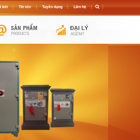
 két
Tin tức
Tuyển dụng
Liên hệ