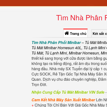
Tìm Nhà Phân P
Trang chủ
Két sắt 
Tìm Nhà Phân Phối Minibar
– Tủ Mát Minib
Tủ Mát Minibar Homesun 40L, Tủ Lạnh Mini
Tủ Mát, Tủ Lạnh Mini, Minibar Homesun, Mi
thiết kế sang trọng với cửa được làm bằng 
không tạo ra tiếng động, rất âm dịu trong su
hàng đầu. Nhà máy SX Tuyển đại lý cấp 1 
Cực SOCK, Rẻ Tận Gốc Tại Nhà Máy Sản Xuấ
Quan. Dịch vụ chu đáo chuyên nghiệp, Đả
Trọn Đời.
Nhận Cung Cấp Tủ Mát Minibar VIN Safe
-
Cam Kết Nhà Máy Sản Xuất Minibar
Lớn N
+
Chúng Tôi Chỉ Bán Với Giá Gốc Nhà Máy 