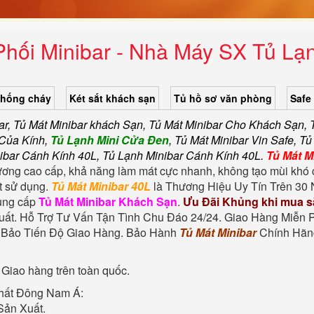
hối Minibar - Nhà Máy SX Tủ Lạ
chống cháy
Két sắt khách sạn
Tủ hồ sơ văn phòng
Safe
ar, Tủ Mát Minibar khách Sạn, Tủ Mát Minibar Cho Khách Sạn, 
 Của Kính,
Tủ Lạnh Mini Cửa Đen
, Tủ Mát Minibar Vin Safe, 
nibar Cánh Kính 40L, Tủ Lạnh Minibar Cánh Kính 40L.
Tủ Mát M
gương cao cấp, khả năng làm mát cực nhanh, không tạo mùi khó 
ốt sử dụng.
Tủ Mát Minibar 40L
là Thương Hiệu Uy Tín Trên 30 
cung cấp
Tủ Mát Minibar Khách Sạn
.
Ưu Đãi Khủng khi mua 
t. Hỗ Trợ Tư Vấn Tận Tình Chu Đáo 24/24. Giao Hàng Miễn P
m Bảo Tiến Độ Giao Hàng. Bảo Hành
Tủ Mát Minibar
Chính Hãng
 Giao hàng trên toàn quốc.
hất Đông Nam Á:
Sản Xuất.