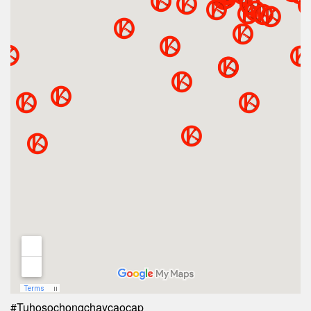
#Tuhosochongchaycaocap