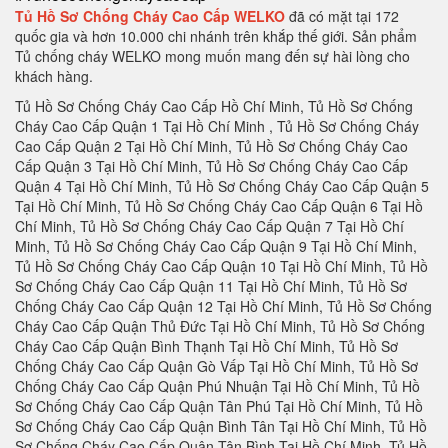
Tủ Hồ Sơ Chống Cháy Cao Cấp WELKO
đã có mặt tại 172
quốc gia và hơn 10.000 chi nhánh trên khắp thế giới. Sản phẩm
Tủ chống cháy WELKO mong muốn mang đến sự hài lòng cho
khách hàng.
Tủ Hồ Sơ Chống Cháy Cao Cấp Hồ Chí Minh, Tủ Hồ Sơ Chống Cháy Cao Cấp Quận 1 Tại Hồ Chí Minh , Tủ Hồ Sơ Chống Cháy Cao Cấp Quận 2 Tại Hồ Chí Minh, Tủ Hồ Sơ Chống Cháy Cao Cấp Quận 3 Tại Hồ Chí Minh, Tủ Hồ Sơ Chống Cháy Cao Cấp Quận 4 Tại Hồ Chí Minh, Tủ Hồ Sơ Chống Cháy Cao Cấp Quận 5 Tại Hồ Chí Minh, Tủ Hồ Sơ Chống Cháy Cao Cấp Quận 6 Tại Hồ Chí Minh, Tủ Hồ Sơ Chống Cháy Cao Cấp Quận 7 Tại Hồ Chí Minh, Tủ Hồ Sơ Chống Cháy Cao Cấp Quận 9 Tại Hồ Chí Minh, Tủ Hồ Sơ Chống Cháy Cao Cấp Quận 10 Tại Hồ Chí Minh, Tủ Hồ Sơ Chống Cháy Cao Cấp Quận 11 Tại Hồ Chí Minh, Tủ Hồ Sơ Chống Cháy Cao Cấp Quận 12 Tại Hồ Chí Minh, Tủ Hồ Sơ Chống Cháy Cao Cấp Quận Thủ Đức Tại Hồ Chí Minh, Tủ Hồ Sơ Chống Cháy Cao Cấp Quận Bình Thạnh Tại Hồ Chí Minh, Tủ Hồ Sơ Chống Cháy Cao Cấp Quận Gò Vấp Tại Hồ Chí Minh, Tủ Hồ Sơ Chống Cháy Cao Cấp Quận Phú Nhuận Tại Hồ Chí Minh, Tủ Hồ Sơ Chống Cháy Cao Cấp Quận Tân Phú Tại Hồ Chí Minh, Tủ Hồ Sơ Chống Cháy Cao Cấp Quận Bình Tân Tại Hồ Chí Minh, Tủ Hồ Sơ Chống Cháy Cao Cấp Quận Tân Bình Tại Hồ Chí Minh, Tủ Hồ Sơ Chống Cháy Cao Cấp Hà Nội, Tủ Hồ Sơ Chống Cháy Cao Cấp Quận Ba Đình Hà Nội, Tủ Hồ Sơ Chống Cháy Cao Cấp Quận Hoàn Kiếm Hà Nội, Tủ Hồ Sơ Chống Cháy Cao Cấp Quận Hai Bà Trưng Hà Nội, Tủ Hồ Sơ Chống Cháy Cao Cấp Quận Đống Đa Hà Nội, Tủ Hồ Sơ Chống Cháy Cao Cấp Quận Tây Hồ Hà Nội, Tủ Hồ Sơ Chống Cháy Cao Cấp Quận Cầu Giấy Hà Nội, Tủ Hồ Sơ Chống Cháy Cao Cấp Quận Thanh Xuân Hà Nội, Tủ Hồ Sơ Chống Cháy Cao Cấp Quận Hoàng Mai Hà Nội, Tủ Hồ Sơ Chống Cháy Cao Cấp Quận Long Biên Hà Nội, Tủ Hồ Sơ Chống Cháy Cao Cấp Quận Bắc Từ Liêm Hà Nội, Tủ Hồ Sơ Chống Cháy Cao Cấp Huyện Thanh Trì Hà Nội, Tủ Hồ Sơ Chống Cháy Cao Cấp Huyện Gia Lâm Hà Nội, Tủ Hồ Sơ Chống Cháy Cao Cấp Huyện Đông Anh Hà Nội, Tủ Hồ Sơ Chống Cháy Cao Cấp Huyện Sóc Sơn Hà Nội, Tủ Hồ Sơ Chống Cháy Cao Cấp Quận Hà Đông Hà Nội, Tủ Hồ Sơ Chống Cháy Cao Cấp Thị xã Sơn Tây Hà Nội, Tủ Hồ Sơ Chống Cháy Cao Cấp Huyện Ba Vì Hà Nội, Tủ Hồ Sơ Chống Cháy Cao Cấp Huyện Phúc Thọ Hà Nội, Tủ Hồ Sơ Chống Cháy Cao Cấp Huyện Thạch Thất Hà Nội, Tủ Hồ Sơ Chống Cháy Cao Cấp Huyện Quốc Oai Hà Nội, Tủ Hồ Sơ Chống Cháy Cao Cấp Huyện Chương Mỹ Hà Nội, Tủ Hồ Sơ Chống Cháy Cao Cấp Huyện Đan Phượng Hà Nội, Tủ Hồ Sơ Chống Cháy Cao Cấp Huyện Hoài Đức Hà Nội, Tủ Hồ Sơ Chống Cháy Cao Cấp Huyện Thanh Oai Hà Nội, Tủ Hồ Sơ Chống Cháy Cao Cấp Huyện Mỹ Đức Hà Nội, Tủ Hồ Sơ Chống Cháy Cao Cấp Huyện Ứng Hoà Hà Nội, Tủ Hồ Sơ Chống Cháy Cao Cấp Huyện Thường Tín Hà Nội, Tủ Hồ Sơ Chống Cháy Cao Cấp Huyện Phú Xuyên Hà Nội, Tủ Hồ Sơ Chống Cháy Cao Cấp Huyện Mê Linh Hà Nội, Tủ Hồ Sơ Chống Cháy Cao Cấp Quận Nam Từ Liên Hà Nội, Tủ Hồ Sơ Chống Cháy Cao Cấp An Giang, Tủ Hồ Sơ Chống Cháy Cao Cấp Thành phố Long Xuyên Tỉnh An Giang, Tủ Hồ Sơ Chống Cháy Cao Cấp Thành phố Châu Đốc Tỉnh An Giang, Tủ Hồ Sơ Chống Cháy Cao Cấp Huyện An Phú Tỉnh An Giang, Tủ Hồ Sơ Chống Cháy Cao Cấp Thị xã Tân Châu, Tủ Hồ Sơ Chống Cháy Cao Cấp Huyện Phú Tân, Tủ Hồ Sơ Chống Cháy Cao Cấp Huyện Châu Phú, Tủ Hồ Sơ Chống Cháy Cao Cấp Huyện Tịnh Biên, Tủ Hồ Sơ Chống Cháy Cao Cấp Huyện Tri Tôn, Tủ Hồ Sơ Chống Cháy Cao Cấp Huyện Châu Thành Tỉnh An Giang, Tủ Hồ Sơ Chống Cháy Cao Cấp Huyện Chợ Mới Tỉnh An Giang, Tủ Hồ Sơ Chống Cháy Cao Cấp Huyện Thoại Sơn Tỉnh An Giang, Tủ Hồ Sơ Chống Cháy Cao Cấp Vũng Tàu, Tủ Hồ Sơ Chống Cháy Cao Cấp Thành phố Vũng Tàu Tại Bà Rịa - Vũng Tàu, Tủ Hồ Sơ Chống Cháy Cao Cấp Thành phố Bà Rịa Tại Bà Rịa - Vũng Tàu, Tủ Hồ Sơ Chống Cháy Cao Cấp Huyện Châu Đức Tại Bà Rịa - Vũng Tàu, Tủ Hồ Sơ Chống Cháy Cao Cấp Huyện Xuyên Mộc Tại Bà Rịa - Vũng Tàu, Tủ Hồ Sơ Chống Cháy Cao Cấp Huyện Long Điền Tại Bà Rịa - Vũng Tàu, Tủ Hồ Sơ Chống Cháy Cao Cấp Huyện Đất Đỏ Tại Bà Rịa - Vũng Tàu, Tủ Hồ Sơ Chống Cháy Cao Cấp Huyện Tân Thành Tại Bà Rịa - Vũng Tàu, Tỉnh Bà Rịa - Vũng Tàu Tại Bà Rịa - Vũng Tàu, Tủ Hồ Sơ Chống Cháy Cao Cấp Bạc Liêu, Tủ Hồ Sơ Chống Cháy Cao Cấp Thành phố Bạc Liêu Tại Bạc Liêu, Tủ Hồ Sơ Chống Cháy Cao Cấp Huyện Hồng Dân Tại Bạc Liêu, Tủ Hồ Sơ Chống Cháy Cao Cấp Huyện Phước Long Tại Bạc Liêu, Tủ Hồ Sơ Chống Cháy Cao Cấp Huyện Vĩnh Lợi Tại Bạc Liêu, Tủ Hồ Sơ Chống Cháy Cao Cấp Thị xã Giá Rai Tại Bạc Liêu, Tủ Hồ Sơ Chống Cháy Cao Cấp Huyện Đông Hải Tại Bạc Liêu, Tủ Hồ Sơ Chống Cháy Cao Cấp Huyện Hoà Bình Tại Bạc Liêu, Tủ Hồ Sơ Chống Cháy Cao Cấp Bắc Kạn, Tủ Hồ Sơ Chống Cháy Cao Cấp Thành Phố Bắc Kạn, Tủ Hồ Sơ Chống Cháy Cao Cấp Huyện Pác Nặm Tại Bắc Kạn, Tủ Hồ Sơ Chống Cháy Cao Cấp Huyện Ba Bể Tại Bắc Kạn, Tủ Hồ Sơ Chống Cháy Cao Cấp Huyện Ngân Sơn Tại Bắc Kạn, Tủ Hồ Sơ Chống Cháy Cao Cấp Huyện Bạch Thông Tại Bắc Kạn, Tủ Hồ Sơ Chống Cháy Cao Cấp Huyện Chợ Đồn Tại Bắc Kạn, Tủ Hồ Sơ Chống Cháy Cao Cấp Huyện Chợ Mới Tại Bắc Kạn, Huyện Na Rì Tại Bắc Kạn, Tủ Hồ Sơ Chống Cháy Cao Cấp Bắc Giang, Tủ Hồ Sơ Chống Cháy Cao Cấp Thành phố Bắc Giang, Tủ Hồ Sơ Chống Cháy Cao Cấp Huyện Yên Thế Tại Bắc Giang, Tủ Hồ Sơ Chống Cháy Cao Cấp Huyện Tân Yên Tại Bắc Giang, Tủ Hồ Sơ Chống Cháy Cao Cấp Huyện Lạng Giang Tại Bắc Giang, Tủ Hồ Sơ Chống Cháy Cao Cấp Huyện Lục Nam Tại Bắc Giang, Tủ Hồ Sơ Chống Cháy Cao Cấp Huyện Lục Ngạn Tại Bắc Giang, Tủ Hồ Sơ Chống Cháy Cao Cấp Huyện Sơn Động Tại Bắc Giang, Tủ Hồ Sơ Chống Cháy Cao Cấp Huyện Yên Dũng Tại Bắc Giang, Tủ Hồ Sơ Chống Cháy Cao Cấp Huyện Việt Yên Tại Bắc Giang, Tủ Hồ Sơ Chống Cháy Cao Cấp Huyện Hiệp Hòa Tại Bắc Giang, Tủ Hồ Sơ Chống Cháy Cao Cấp Bắc Ninh, Tủ Hồ Sơ Chống Cháy Cao Cấp Thành phố Bắc Ninh, Tủ Hồ Sơ Chống Cháy Cao Cấp Huyện Yên Phong Tại Bắc Ninh, Tủ Hồ Sơ Chống Cháy Cao Cấp Huyện Quế Võ Tại Bắc Ninh, Tủ Hồ Sơ Chống Cháy Cao Cấp Huyện Tiên Du Tại Bắc Ninh, Tủ Hồ Sơ Chống Cháy Cao Cấp Thị xã Từ Sơn Tại Bắc Ninh, Huyện Thuận Thành Tại Bắc Ninh, Tủ Hồ Sơ Chống Cháy Cao Cấp Huyện Gia Bình Tại Bắc Ninh, Tủ Hồ Sơ Chống Cháy Cao Cấp Huyện Lương Tài Tại Bắc Ninh, Tủ Hồ Sơ Chống Cháy Cao Cấp Bến Tre, Tủ Hồ Sơ Chống Cháy Cao Cấp Thành phố Bến Tre, Tủ Hồ Sơ Chống Cháy Cao Cấp Huyện Châu Thành Tỉnh Bến Tre, Huyện Chợ Lách Tỉnh Bến Tre, Tủ Hồ Sơ Chống Cháy Cao Cấp Huyện Mỏ Cày Nam Tỉnh Bến Tre, Tủ Hồ Sơ Chống Cháy Cao Cấp Huyện Giồng Trôm Tỉnh Bến Tre, Tủ Hồ Sơ Chống Cháy Cao Cấp Huyện Bình Đại Tỉnh Bến Tre, Tủ Hồ Sơ Chống Cháy Cao Cấp Huyện Ba Tri Tỉnh Bến Tre, Tủ Hồ Sơ Chống Cháy Cao Cấp Huyện Thạnh Phú Tỉnh Bến Tre, Tủ Hồ Sơ Chống Cháy Cao Cấp Huyện Mỏ Cày Bắc Tỉnh Bến Tre, Tủ Hồ Sơ Chống Cháy Cao Cấp Bình Dương, Tủ Hồ Sơ Chống Cháy Cao Cấp Tại Thành phố Thủ Dầu Một Tỉnh Bình Dương, Tủ Hồ Sơ Chống Cháy Cao Cấp Tại Huyện Bàu Bàng Tỉnh Bình Dương, Tủ Hồ Sơ Chống Cháy Cao Cấp Tại Huyện Dầu Tiếng Tỉnh Bình Dương, Tủ Hồ Sơ Chống Cháy Cao Cấp Tại Thị xã Bến Cát Tỉnh Bình Dương, Tủ Hồ Sơ Chống Cháy Cao Cấp Tại Huyện Phú Giáo Tỉnh Bình Dương, Tủ Hồ Sơ Chống Cháy Cao Cấp Tại Thị xã Tân Uyên Tỉnh Bình Dương, Tủ Hồ Sơ Chống Cháy Cao Cấp Tại Thị xã Dĩ An Tỉnh Bình Dương, Tủ Hồ Sơ Chống Cháy Cao Cấp Tại Thị xã Thuận An Tỉnh Bình Dương, Tủ Hồ Sơ Chống Cháy Cao Cấp Tại Huyện Bắc Tân Uyên Tỉnh Bình Dương, Tủ Hồ Sơ Chống Cháy Cao Cấp Bình Định, Tủ Hồ Sơ Chống Cháy Cao Cấp Tại Thành phố Qui Nhơn Tỉnh Bình Định, Tủ Hồ Sơ Chống Cháy Cao Cấp Tại Huyện An Lão Tỉnh Bình Định, Tủ Hồ Sơ Chống Cháy Cao Cấp Tại Huyện Hoài Nhơn Tỉnh Bình Định, Tủ Hồ Sơ Chống Cháy Cao Cấp Tại Huyện Hoài Ân Tỉnh Bình Định, Tủ Hồ Sơ Chống Cháy Cao Cấp Tại Huyện Phù Mỹ Tỉnh Bình Định, Tủ Hồ Sơ Chống Cháy Cao Cấp Tại Huyện Vĩnh Thạnh Tỉnh Bình Định, Tủ Hồ Sơ Chống Cháy Cao Cấp Tại Huyện Tây Sơn Tỉnh Bình Định, Tủ Hồ Sơ Chống Cháy Cao Cấp Tại Huyện Phù Cát Tỉnh Bình Định, Tủ Hồ Sơ Chống Cháy Cao Cấp Tại Thị xã An Nhơn Tỉnh Bình Định, Tủ Hồ Sơ Chống Cháy Cao Cấp Tại Huyện Tuy Phước Tỉnh Bình Định, Tủ Hồ Sơ Chống Cháy Cao Cấp Tại Huyện Vân Canh Tỉnh Bình Định, Tủ Hồ Sơ Chống Cháy Cao Cấp Bình Phước, Tủ Hồ Sơ Chống Cháy Cao Cấp Tại Thị xã Phước Long Tỉnh Bình Phước, Tủ Hồ Sơ Chống Cháy Cao Cấp Tại Thị xã Đồng Xoài Tỉnh Bình Phước, Tủ Hồ Sơ Chống Cháy Cao Cấp Tại Thị xã Bình Long Tỉnh Bình Phước, Tủ Hồ Sơ Chống Cháy Cao Cấp Tại Huyện Bù Gia Mập Tỉnh Bình Phước, Tủ Hồ Sơ Chống Cháy Cao Cấp Tại Huyện Lộc Ninh Tỉnh Bình Phước, Tủ Hồ Sơ Chống Cháy Cao Cấp Tại Huyện Bù Đốp Tỉnh Bình Phước, Tủ Hồ Sơ Chống Cháy Cao Cấp Tại Huyện Hớn Quản Tỉnh Bình Phước , Tủ Hồ Sơ Chống Cháy Cao Cấp Tại Huyện Đồng Phú Tỉnh Bình Phước, Tủ Hồ Sơ Chống Cháy Cao Cấp Tại Huyện Bù Đăng Tỉnh Bình Phước, Tủ Hồ Sơ Chống Cháy Cao Cấp Tại Huyện Chơn Thành Tỉnh Bình Phước, ủ Hồ Sơ Chống Cháy Tại Huyện Phú Riềng Tỉnh Bình Phước, Tủ Hồ Sơ Chống Cháy Cao Cấp Bình Thuận, Tủ Hồ Sơ Chống Cháy Cao Cấp Tại Thành phố Phan Thiết Tỉnh Bình Thuận, Tủ Hồ Sơ Chống Cháy Cao Cấp Tại Thị xã La Gi Tỉnh Bình Thuận, Tủ Hồ Sơ Chống Cháy Cao Cấp Tại Huyện Tuy Phong Tỉnh Bình Thuận, Tủ Hồ Sơ Chống Cháy Cao Cấp Tại Huyện Bắc Bình Tỉnh Bình Thuận, Tủ Hồ Sơ Chống Cháy Cao Cấp Tại Huyện Hàm Thuận Bắc Tỉnh Bình Thuận, Tủ Hồ Sơ Chống Cháy Cao Cấp Tại Huyện Hàm Thuận Nam Tỉnh Bình Thuận, Tủ Hồ Sơ Chống Cháy Cao Cấp Tại Huyện Tánh Linh Tỉnh Bình Thuận, Tủ Hồ Sơ Chống Cháy Cao Cấp Tại Huyện Đức Linh Tỉnh Bình Thuận, Tủ Hồ Sơ Chống Cháy Cao Cấp Tại Huyện Hàm TânTỉnh Bình Thuận , Tủ Hồ Sơ Chống Cháy Cao Cấp Tại Huyện Phú Quí Tỉnh Bình Thuận, Tủ Hồ Sơ Chống Cháy Cao Cấp Cà Mau, Tủ Hồ Sơ Chống Cháy Cao Cấp Tại Thành phố Cà Mau Tỉnh Càu Mau, Tủ Hồ Sơ Chống Cháy Cao Cấp Tại Huyện U Minh Tỉnh Càu Mau, Tủ Hồ Sơ Chống Cháy Cao Cấp Tại Huyện Thới Bình Tỉnh Càu Mau, Tủ Hồ Sơ Chống Cháy Cao Cấp Tại Huyện Trần Văn Thời Tỉnh Càu Mau, Tủ Hồ Sơ Chống Cháy Cao Cấp Tại Huyện Cái Nước Tỉnh Càu Mau, Tủ Hồ Sơ Chống Cháy Cao Cấp Tại Huyện Đầm Dơi Tỉnh Càu Mau, Tủ Hồ Sơ Chống Cháy Cao Cấp Tại Huyện Năm Căn Tỉnh Càu Mau, Tủ Hồ Sơ Chống Cháy Cao Cấp Tại Huyện Phú Tân Tỉnh Càu Mau, Tủ Hồ Sơ Chống Cháy Cao Cấp Tại Huyện Ngọc Hiển Tỉnh Càu Mau, Tủ Hồ Sơ Chống Cháy Cao Cấp Cao Bằng, Tủ Hồ Sơ Chống Cháy Cao Cấp Tại Thành phố Cao Bằng Tỉnh Cao Bằng, Tủ Hồ Sơ Chống Cháy Cao Cấp Tại Huyện Bảo Lâm Tỉnh Cao Bằng, Tủ Hồ Sơ Chống Cháy Cao Cấp Tại Huyện Bảo Lạc Tỉnh Cao Bằng, Tủ Hồ Sơ Chống Cháy Cao Cấp Tại Huyện Thông Nông Tỉnh Cao Bằng, Tủ Hồ Sơ Chống Cháy Cao Cấp Tại Huyện Hà Quảng Tỉnh Cao Bằng, Tủ Hồ Sơ Chống Cháy Cao Cấ