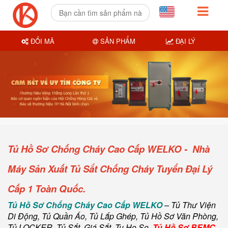
ĐỔI MÃ
SẢN PHẨM
ĐẠI LÝ
Tủ Hồ Sơ Chống Cháy Cao Cấp WELKO - Nhà
Máy Sản Xuất Tủ Sắt Chống Cháy Tuyển Đại Lý
Cấp 1 Toàn Quốc.
Tủ Hồ Sơ Chống Cháy Cao Cấp WELKO
– Tủ Thư Viện
Di Động, Tủ Quần Áo, Tủ Lắp Ghép, Tủ Hồ Sơ Văn Phòng,
Tủ LOCKER, Tủ Sắt, Giá Sắt, Tu Ho So.
Tủ Hồ Sơ BEMC