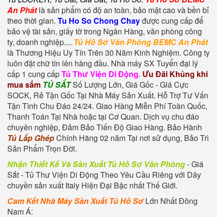
An Phát
là sản phẩm có độ an toàn, bảo mật cao và bền bỉ
theo thời gian.
Tu Ho So Chong Chay
được cung cấp để
bảo vệ tài sản, giấy tờ trong Ngân Hàng, văn phòng công
ty, doanh nghiệp....
Tủ Hồ Sơ Văn Phòng BEMC An Phát
là Thương Hiệu Uy Tín Trên 30 Năm Kinh Nghiệm. Công ty
luôn đặt chữ tín lên hàng đầu. Nhà máy SX Tuyển đại lý
cấp 1 cung cấp
Tủ Thư Viện Di Động
.
Ưu Đãi Khủng khi
mua sắm
TỦ SẮT
Số Lượng Lớn, Giá Gốc - Giá Cực
SOCK, Rẻ Tận Gốc Tại Nhà Máy Sản Xuất. Hỗ Trợ Tư Vấn
Tận Tình Chu Đáo 24/24. Giao Hàng Miễn Phí Toàn Quốc,
Thanh Toán Tại Nhà hoặc tại Cơ Quan. Dịch vụ chu đáo
chuyên nghiệp, Đảm Bảo Tiến Độ Giao Hàng. Bảo Hành
Tủ Lắp Ghép
Chính Hãng 02 năm Tại nơi sử dụng, Bảo Trì
Sản Phẩm Trọn Đời.
Nhận Thiết Kế Và Sản Xuất Tủ Hồ Sơ Văn Phòng
- Giá
Sắt - Tủ Thư Viện Di Động Theo Yêu Cầu Riêng với Dây
chuyền sản xuất Italy Hiện Đại Bậc nhất Thế Giới.
Cam Kết Nhà Máy Sản Xuất Tủ Hồ Sơ
Lớn Nhất Đông
Nam Á: