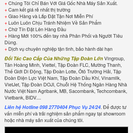
+
Chúng Tôi Chỉ Bán Với Giá Gốc Nhà Máy Sản Xuất.
+
Cam kết giá rẻ nhất thị trường
+
Giao Hàng và Lắp Đặt Tận Nơi Miễn Phí
+
Luôn Luôn Chịu Tránh Nhiệm Về Sản Phẩm
+
Chữ Tín Đặt Lên Hàng Đầu
+
Hàng Mới 100% đến tay nhà Phân Phối và Người Tiêu
Dùng.
+
Dịch vụ chuyên nghiệp tận tình, bảo hành dài hạn
Đối Tác Cao Cấp Của Những Tập Đoàn Lớn
Vingroup,
Tân Hoàng Minh, Viettel, Tập Đoàn FLC, Mường Thanh,
Thế Giới Di Động, Tập Đoàn Lotte, Ôtô Trường Hải, Tập
Đoàn Điện Lực Việt Nam, Tập Đoàn Dầu Khí, Vinamilk,
VietJet, Tập Đoàn DOJI, Chuỗi Hệ Thống Ngân Hàng Nhà
Nước Việt Nam Agribank, MB, Sacombank, Techcombank,
Vietbank, BIDV....
Liên hệ Hotline 098 2770404 Phục Vụ 24/24
. Để được tư
vấn miễn phí và trải nghiệm sản phẩm ngay tại showroom
hoặc nhà máy sản xuất của chúng tôi.