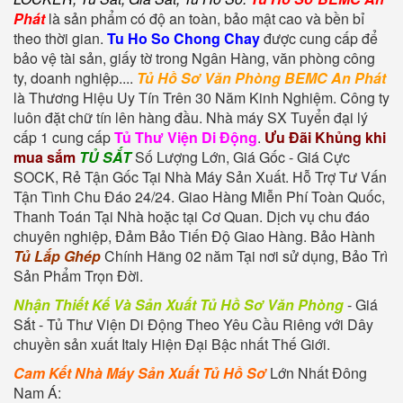
Phát
là sản phẩm có độ an toàn, bảo mật cao và bền bỉ
theo thời gian.
Tu Ho So Chong Chay
được cung cấp để
bảo vệ tài sản, giấy tờ trong Ngân Hàng, văn phòng công
ty, doanh nghiệp....
Tủ Hồ Sơ Văn Phòng BEMC An Phát
là Thương Hiệu Uy Tín Trên 30 Năm Kinh Nghiệm. Công ty
luôn đặt chữ tín lên hàng đầu. Nhà máy SX Tuyển đại lý
cấp 1 cung cấp
Tủ Thư Viện Di Động
.
Ưu Đãi Khủng khi
mua sắm
TỦ SẮT
Số Lượng Lớn, Giá Gốc - Giá Cực
SOCK, Rẻ Tận Gốc Tại Nhà Máy Sản Xuất. Hỗ Trợ Tư Vấn
Tận Tình Chu Đáo 24/24. Giao Hàng Miễn Phí Toàn Quốc,
Thanh Toán Tại Nhà hoặc tại Cơ Quan. Dịch vụ chu đáo
chuyên nghiệp, Đảm Bảo Tiến Độ Giao Hàng. Bảo Hành
Tủ Lắp Ghép
Chính Hãng 02 năm Tại nơi sử dụng, Bảo Trì
Sản Phẩm Trọn Đời.
Nhận Thiết Kế Và Sản Xuất Tủ Hồ Sơ Văn Phòng
- Giá
Sắt - Tủ Thư Viện Di Động Theo Yêu Cầu Riêng với Dây
chuyền sản xuất Italy Hiện Đại Bậc nhất Thế Giới.
Cam Kết Nhà Máy Sản Xuất Tủ Hồ Sơ
Lớn Nhất Đông
Nam Á: