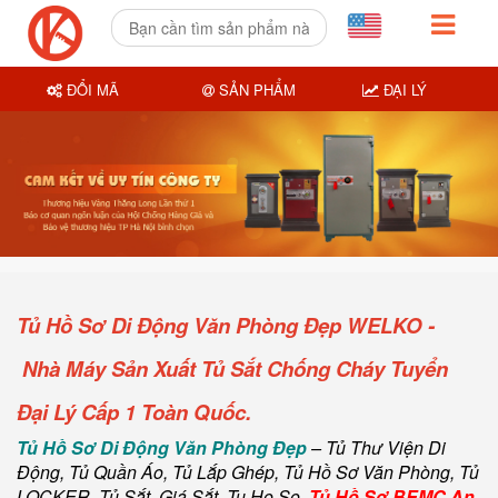
ĐỔI MÃ
SẢN PHẨM
ĐẠI LÝ
Tủ Hồ Sơ Di Động Văn Phòng Đẹp WELKO -
Nhà Máy Sản Xuất Tủ Sắt Chống Cháy Tuyển
Đại Lý Cấp 1 Toàn Quốc.
Tủ Hồ Sơ Di Động Văn Phòng Đẹp
– Tủ Thư Viện Di
Động, Tủ Quần Áo, Tủ Lắp Ghép, Tủ Hồ Sơ Văn Phòng, Tủ
LOCKER, Tủ Sắt, Giá Sắt, Tu Ho So.
Tủ Hồ Sơ BEMC An