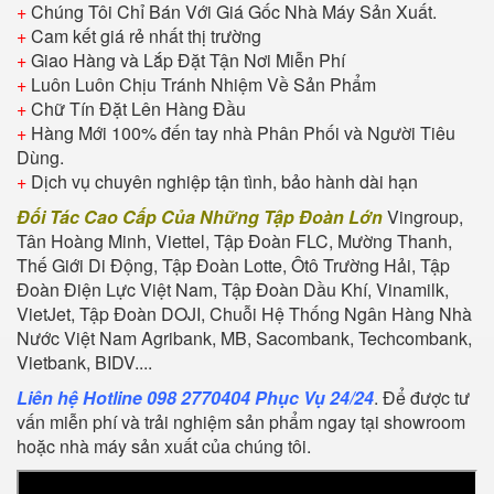
+
Chúng Tôi Chỉ Bán Với Giá Gốc Nhà Máy Sản Xuất.
+
Cam kết giá rẻ nhất thị trường
+
Giao Hàng và Lắp Đặt Tận Nơi Miễn Phí
+
Luôn Luôn Chịu Tránh Nhiệm Về Sản Phẩm
+
Chữ Tín Đặt Lên Hàng Đầu
+
Hàng Mới 100% đến tay nhà Phân Phối và Người Tiêu
Dùng.
+
Dịch vụ chuyên nghiệp tận tình, bảo hành dài hạn
Đối Tác Cao Cấp Của Những Tập Đoàn Lớn
Vingroup,
Tân Hoàng Minh, Viettel, Tập Đoàn FLC, Mường Thanh,
Thế Giới Di Động, Tập Đoàn Lotte, Ôtô Trường Hải, Tập
Đoàn Điện Lực Việt Nam, Tập Đoàn Dầu Khí, Vinamilk,
VietJet, Tập Đoàn DOJI, Chuỗi Hệ Thống Ngân Hàng Nhà
Nước Việt Nam Agribank, MB, Sacombank, Techcombank,
Vietbank, BIDV....
Liên hệ Hotline 098 2770404 Phục Vụ 24/24
. Để được tư
vấn miễn phí và trải nghiệm sản phẩm ngay tại showroom
hoặc nhà máy sản xuất của chúng tôi.