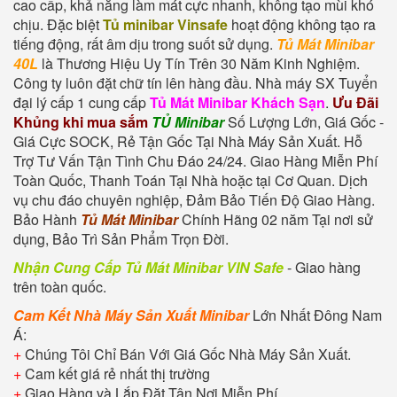
cao cấp, khả năng làm mát cực nhanh, không tạo mùi khó
chịu. Đặc biệt
Tủ minibar Vinsafe
hoạt động không tạo ra
tiếng động, rất âm dịu trong suốt sử dụng.
Tủ Mát Minibar
40L
là Thương Hiệu Uy Tín Trên 30 Năm Kinh Nghiệm.
Công ty luôn đặt chữ tín lên hàng đầu. Nhà máy SX Tuyển
đại lý cấp 1 cung cấp
Tủ Mát Minibar Khách Sạn
.
Ưu Đãi
Khủng khi mua sắm
TỦ Minibar
Số Lượng Lớn, Giá Gốc -
Giá Cực SOCK, Rẻ Tận Gốc Tại Nhà Máy Sản Xuất. Hỗ
Trợ Tư Vấn Tận Tình Chu Đáo 24/24. Giao Hàng Miễn Phí
Toàn Quốc, Thanh Toán Tại Nhà hoặc tại Cơ Quan. Dịch
vụ chu đáo chuyên nghiệp, Đảm Bảo Tiến Độ Giao Hàng.
Bảo Hành
Tủ Mát Minibar
Chính Hãng 02 năm Tại nơi sử
dụng, Bảo Trì Sản Phẩm Trọn Đời.
Nhận Cung Cấp Tủ Mát Minibar VIN Safe
- Giao hàng
trên toàn quốc.
Cam Kết Nhà Máy Sản Xuất Minibar
Lớn Nhất Đông Nam
Á:
+
Chúng Tôi Chỉ Bán Với Giá Gốc Nhà Máy Sản Xuất.
+
Cam kết giá rẻ nhất thị trường
+
Giao Hàng và Lắp Đặt Tận Nơi Miễn Phí