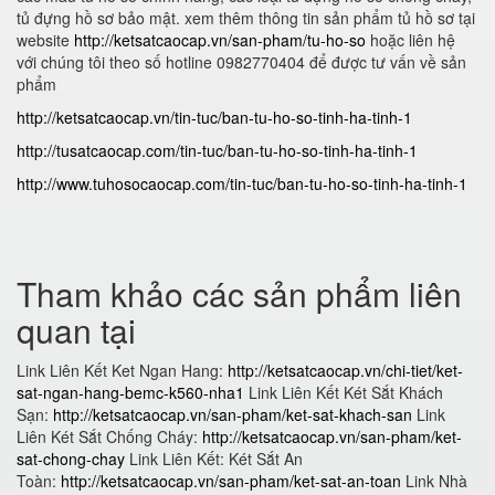
tủ đựng hồ sơ bảo mật. xem thêm thông tin sản phẩm tủ hồ sơ tại
website
http://ketsatcaocap.vn/san-pham/tu-ho-so
hoặc liên hệ
với chúng tôi theo số hotline 0982770404 để được tư vấn về sản
phẩm
http://ketsatcaocap.vn/tin-tuc/ban-tu-ho-so-tinh-ha-tinh-1
http://tusatcaocap.com/tin-tuc/ban-tu-ho-so-tinh-ha-tinh-1
http://www.tuhosocaocap.com/tin-tuc/ban-tu-ho-so-tinh-ha-tinh-1
Tham khảo các sản phẩm liên
quan tại
Link Liên Kết Ket Ngan Hang:
http://ketsatcaocap.vn/chi-tiet/ket-
sat-ngan-hang-bemc-k560-nha1
Link Liên Kết Két Sắt Khách
Sạn:
http://ketsatcaocap.vn/san-pham/ket-sat-khach-san
Link
Liên Két Sắt Chống Cháy:
http://ketsatcaocap.vn/san-pham/ket-
sat-chong-chay
Link Liên Kết: Két Sắt An
Toàn:
http://ketsatcaocap.vn/san-pham/ket-sat-an-toan
Link Nhà