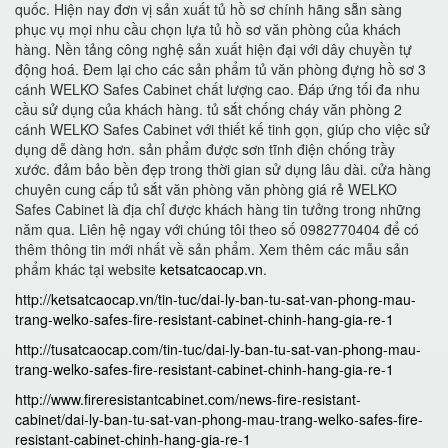
quốc. Hiện nay đơn vị sản xuất tủ hồ sơ chính hãng sẵn sàng
phục vụ mọi nhu cầu chọn lựa tủ hồ sơ văn phòng của khách
hàng. Nền tảng công nghệ sản xuất hiện đại với dây chuyền tự
động hoá. Đem lại cho các sản phẩm tủ văn phòng đựng hồ sơ 3
cánh WELKO Safes Cabinet chất lượng cao. Đáp ứng tối đa nhu
cầu sử dụng của khách hàng. tủ sắt chống cháy văn phòng 2
cánh WELKO Safes Cabinet với thiết kế tinh gọn, giúp cho việc sử
dụng dễ dàng hơn. sản phẩm được sơn tĩnh điện chống trầy
xước. đảm bảo bền đẹp trong thời gian sử dụng lâu dài. cửa hàng
chuyên cung cấp tủ sắt văn phòng văn phòng giá rẻ WELKO
Safes Cabinet là địa chỉ được khách hàng tin tưởng trong những
năm qua. Liên hệ ngay với chúng tôi theo số 0982770404 để có
thêm thông tin mới nhất về sản phẩm. Xem thêm các mẫu sản
phẩm khác tại website
ketsatcaocap.vn
.
http://ketsatcaocap.vn/tin-tuc/dai-ly-ban-tu-sat-van-phong-mau-
trang-welko-safes-fire-resistant-cabinet-chinh-hang-gia-re-1
http://tusatcaocap.com/tin-tuc/dai-ly-ban-tu-sat-van-phong-mau-
trang-welko-safes-fire-resistant-cabinet-chinh-hang-gia-re-1
http://www.fireresistantcabinet.com/news-fire-resistant-
cabinet/dai-ly-ban-tu-sat-van-phong-mau-trang-welko-safes-fire-
resistant-cabinet-chinh-hang-gia-re-1