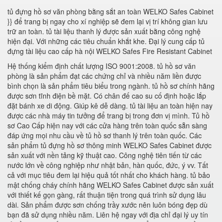
tủ đựng hồ sơ văn phòng bằng sắt an toàn WELKO Safes Cabinet
}} để trang bị ngay cho xí nghiệp sẽ đem lại vị trí không gian lưu
trữ an toàn. tủ tài liệu thanh lý được sản xuất bằng công nghệ
hiện đại. Với những các tiêu chuẩn khắt khe. Đại lý cung cấp tủ
đựng tài liệu cao cấp hà nội WELKO Safes Fire Resistant Cabinet
Hệ thống kiểm định chất lượng ISO 9001:2008. tủ hồ sơ văn
phòng là sản phẩm đạt các chứng chỉ và nhiều năm liền được
bình chọn là sản phẩm tiêu biểu trong ngành. tủ hồ sơ chính hãng
được sơn tĩnh điện bề mặt. Có chân đế cao su cố định hoặc lắp
đặt bánh xe di động. Giúp kê dễ dàng. tủ tài liệu an toàn hiện nay
được các nhà máy tin tưởng để trang bị trong đơn vị mình. Tủ hồ
sơ Cao Cấp hiện nay với các cửa hàng trên toàn quốc sẵn sàng
đáp ứng mọi nhu cầu về tủ hồ sơ thanh lý trên toàn quốc. Các
sản phẩm tủ đựng hồ sơ thông minh WELKO Safes Cabinet được
sản xuất với nền tảng kỹ thuật cao. Công nghệ tiên tiến từ các
nước lớn về công nghiệp như nhật bản, hàn quốc, đức, ý vv. Tất
cả với mục tiêu đem lại hiệu quả tốt nhất cho khách hàng. tủ bảo
mật chống cháy chính hãng WELKO Safes Cabinet được sản xuất
với thiết kế gọn gàng, rất thuận tiện trong quá trình sử dụng lâu
dài. Sản phẩm được sơn chống trầy xước nên luôn bóng đẹp dù
bạn đã sử dụng nhiều năm. Liên hệ ngay với địa chỉ đại lý uy tín