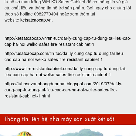
tủ hồ sơ màu trắng WELKO Safes Cabinet để có thông tin về giá
cả, chất liệu và thông tin hỗ trợ sản phẩm. Gọi ngay cho chúng tôi
theo số hotline 0982770404 hoặc xem thêm tại
website
ketsatcaocap.vn
.
http://ketsatcaocap.vn/tin-tuc/dai-ly-cung-cap-tu-dung-tai-lieu-cao-
cap-ha-noi-welko-safes-fire-resistant-cabinet-1
http://tusatcaocap.com/tin-tuc/dai-ly-cung-cap-tu-dung-tai-lieu-
cao-cap-ha-noi-welko-safes-fire-resistant-cabinet-1
http://www.fireresistantcabinet.com/dai-ly-cung-cap-tu-dung-tai-
lieu-cao-cap-ha-noi-welko-safes-fire-resistant-cabinet-1
https://tuhosovanphongdepnhat.blogspot.com/2019/07/dai-ly-
cung-cap-tu-dung-tai-lieu-cao-cap-ha-noi-welko-safes-fire-
resistant-cabinet-1.html