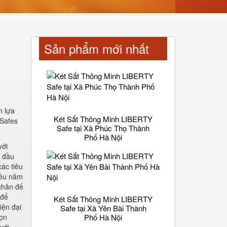
Sản phẩm mới nhất
n lựa
Két Sắt Thông Minh LIBERTY
 Safes
Safe tại Xã Phúc Thọ Thành
Phố Hà Nội
với
g đầu
ác tiêu
iều năm
 chân đế
 để
Két Sắt Thông Minh LIBERTY
iện đại
Safe tại Xã Yên Bài Thành
họn
Phố Hà Nội