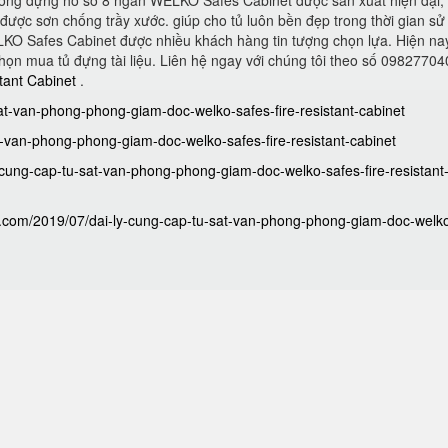
 phòng đựng hồ sơ 8 ngăn WELKO Safes Cabinet được sản xuất hiện đại, 
ủ được sơn chống trầy xước. giúp cho tủ luôn bền đẹp trong thời gian s
LKO Safes Cabinet được nhiều khách hàng tin tượng chọn lựa. Hiện na
chọn mua tủ đựng tài liệu. Liên hệ ngay với chúng tôi theo số 0982770
tant Cabinet
.
sat-van-phong-phong-giam-doc-welko-safes-fire-resistant-cabinet
at-van-phong-phong-giam-doc-welko-safes-fire-resistant-cabinet
y-cung-cap-tu-sat-van-phong-phong-giam-doc-welko-safes-fire-resistant
ot.com/2019/07/dai-ly-cung-cap-tu-sat-van-phong-phong-giam-doc-welk