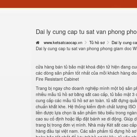
Dai ly cung cap tu sat van phong p
www.ketsatcaocap.vn
Tủ hồ sơ
Dai ly cung c
Dai ly cung cap tu sat van phong phong giam doc W
cửa hàng bán tủ bảo mật khoá điện tử hiện đang c
các dòng sản phẩm tốt nhất của mỗi khách hàng do
Fire Resistant Cabinet
Trang bị ngay cho doanh nghiệp mình một bộ sản phẩ
nhiều mẫu tủ hồ sơ bằng sắt cao cấp, tủ bảo mật 3 
cung cấp các mẫu tủ hồ sơ an toàn. tủ sắt đựng quầ
chuẩn khắt khe. Hệ thống kiểm định chất lượng ISO 
liền được lựa chọn là sản phẩm tiêu biểu trong ngà
cao su cố định hoặc lắp đặt bánh xe di động. Giúp di
trang bị trong đơn vị mình. Nhà máy Két sắt cao cấ
hàng đầu tại việt nam. Các sản phẩm tủ đựng hồ s