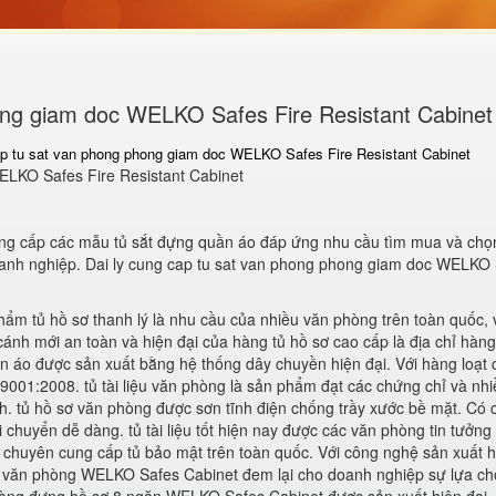
hong giam doc WELKO Safes Fire Resistant Cabinet
ap tu sat van phong phong giam doc WELKO Safes Fire Resistant Cabinet
ELKO Safes Fire Resistant Cabinet
ung cấp các mẫu tủ sắt đựng quần áo đáp ứng nhu cầu tìm mua và chọ
anh nghiệp. Dai ly cung cap tu sat van phong phong giam doc WELKO
m tủ hồ sơ thanh lý là nhu cầu của nhiều văn phòng trên toàn quốc, 
cánh mới an toàn và hiện đại của hàng tủ hồ sơ cao cấp là địa chỉ hàn
n áo được sản xuất bằng hệ thống dây chuyền hiện đại. Với hàng loạt c
9001:2008. tủ tài liệu văn phòng là sản phẩm đạt các chứng chỉ và nh
nh. tủ hồ sơ văn phòng được sơn tĩnh điện chống trầy xước bề mặt. Có
 chuyển dễ dàng. tủ tài liệu tốt hiện nay được các văn phòng tin tưởng
p chuyên cung cấp tủ bảo mật trên toàn quốc. Với công nghệ sản xuất h
ơ văn phòng WELKO Safes Cabinet đem lại cho doanh nghiệp sự lựa c