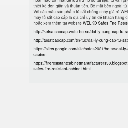
hoàn hảo tốt nhất để lưu trữ hồ sơ tài liệu. tủ văn
thiết kế đơn giản và thuận tiên. Bề mặt bên ngoài t
Với các mẫu sản phẩm tủ sắt chống cháy giá rẻ WE
máy tủ sắt cao cấp là địa chỉ uy tín để khách hàng 
hoặc xem thêm tại website
WELKO Safes Fire Resis
http://ketsatcaocap.vn/tu-ho-so/dai-ly-cung-cap-tu-
http://tusatcaocap.com/tin-tuc/dai-ly-cung-cap-tu-s
https://sites.google.com/site/safes2021/home/dai-l
cabinet
https://fireresistantcabinetmanufacturers38.blogsp
safes-fire-resistant-cabinet.html