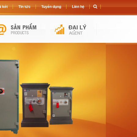
 két
Tin tức
Tuyển dụng
Liên hệ