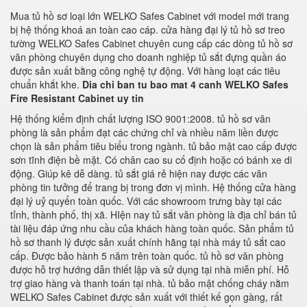
Mua tủ hồ sơ loại lớn WELKO Safes Cabinet với model mới trang
bị hệ thống khoá an toàn cao cáp. cửa hàng đại lý tủ hồ sơ treo
tường WELKO Safes Cabinet chuyên cung cấp các dòng tủ hồ sơ
văn phòng chuyên dụng cho doanh nghiệp tủ sắt đựng quần áo
được sản xuất bằng công nghệ tự động. Với hàng loạt các tiêu
chuẩn khắt khe.
Dia chi ban tu bao mat 4 canh WELKO Safes
Fire Resistant Cabinet uy tin
Hệ thống kiểm định chất lượng ISO 9001:2008. tủ hồ sơ văn
phòng là sản phẩm đạt các chứng chỉ và nhiều năm liền được
chọn là sản phẩm tiêu biểu trong ngành. tủ bảo mật cao cấp được
sơn tĩnh điện bề mặt. Có chân cao su cố định hoặc có bánh xe di
động. Giúp kê dễ dàng. tủ sắt giá rẻ hiện nay được các văn
phòng tin tưởng để trang bị trong đơn vị mình. Hệ thống cửa hàng
đại lý uỷ quyển toàn quốc. Với các showroom trưng bày tại các
tỉnh, thành phố, thị xã. HIện nay tủ sắt văn phòng là địa chỉ bán tủ
tài liệu đáp ứng nhu cầu của khách hàng toàn quốc. Sản phẩm tủ
hồ sơ thanh lý được sản xuất chính hãng tại nhà máy tủ sắt cao
cấp. Được bảo hành 5 năm trên toàn quốc. tủ hồ sơ văn phòng
được hỗ trợ hướng dẫn thiết lập và sử dụng tại nhà miễn phí. Hỗ
trợ giao hàng và thanh toán tại nhà. tủ bảo mật chống cháy nằm
WELKO Safes Cabinet được sản xuất với thiết kế gọn gàng, rất