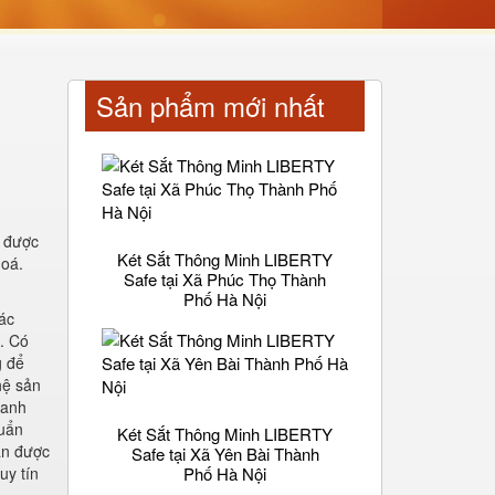
Sản phẩm mới nhất
h được
Két Sắt Thông Minh LIBERTY
hoá.
Safe tại Xã Phúc Thọ Thành
Phố Hà Nội
ác
. Có
g để
hệ sản
oanh
huẩn
Két Sắt Thông Minh LIBERTY
ăn được
Safe tại Xã Yên Bài Thành
uy tín
Phố Hà Nội