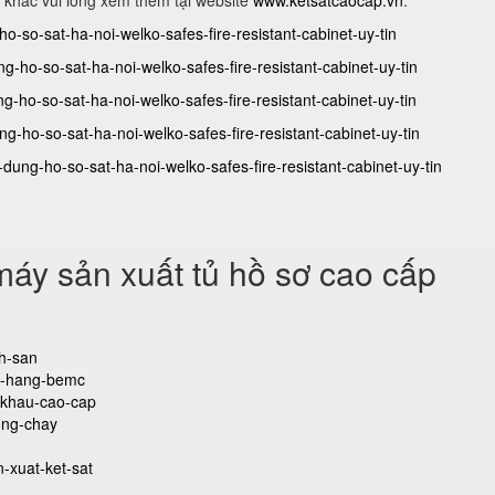
 khác vui lòng xem thêm tại website
www.ketsatcaocap.vn
.
ho-so-sat-ha-noi-welko-safes-fire-resistant-cabinet-uy-tin
-ho-so-sat-ha-noi-welko-safes-fire-resistant-cabinet-uy-tin
g-ho-so-sat-ha-noi-welko-safes-fire-resistant-cabinet-uy-tin
g-ho-so-sat-ha-noi-welko-safes-fire-resistant-cabinet-uy-tin
ung-ho-so-sat-ha-noi-welko-safes-fire-resistant-cabinet-uy-tin
áy sản xuất tủ hồ sơ cao cấp
ch-san
an-hang-bemc
t-khau-cao-cap
ong-chay
-xuat-ket-sat