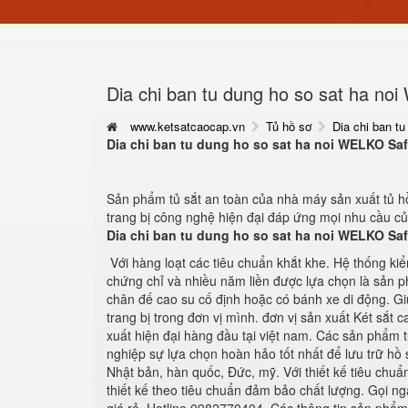
Dia chi ban tu dung ho so sat ha noi
www.ketsatcaocap.vn
Tủ hồ sơ
Dia chi ban t
Dia chi ban tu dung ho so sat ha noi WELKO Safe
Sản phẩm tủ sắt an toàn của nhà máy sản xuất tủ hồ
trang bị công nghệ hiện đại đáp ứng mọi nhu cầu c
Dia chi ban tu dung ho so sat ha noi WELKO Safe
Với hàng loạt các tiêu chuẩn khắt khe. Hệ thống ki
chứng chỉ và nhiều năm liền được lựa chọn là sản p
chân đế cao su cố định hoặc có bánh xe di động. Gi
trang bị trong đơn vị mình. đơn vị sản xuất Két sắt
xuất hiện đại hàng đầu tại việt nam. Các sản phẩm
nghiệp sự lựa chọn hoàn hảo tốt nhất để lưu trữ hồ 
Nhật bản, hàn quốc, Đức, mỹ. Với thiết kế tiêu chuẩ
thiết kế theo tiêu chuẩn đảm bảo chất lượng. Gọi 