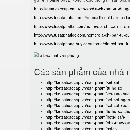
giá rẻ. Hotline 0982770404. Các thông tin sản phẩm
http://ketsatcaocap.vn/tu-ho-so/dia-chi-ban-tu-dung-
http://www.tusatanphat.com/home/dia-chi-ban-tu-dung
http://www.tusatphattai.com/home/dia-chi-ban-tu-dun
http://www.tusatphatloc.com/home/dia-chi-ban-tu-dun
http://www.tusatphongthuy.com/home/dia-chi-ban-tu-d
Các sản phẩm của nhà m
http://ketsatcaocap.vn/san-pham/ket-sat
http://ketsatcaocap.vn/san-pham/tu-ho-so
http://ketsatcaocap.vn/san-pham/ket-sat-kha
http://ketsatcaocap.vn/san-pham/ket-sat-ng
http://ketsatcaocap.vn/san-pham/ket-sat-xua
http://ketsatcaocap.vn/san-pham/tu-ho-so-ch
http://ketsatcaocap.vn/san-pham/hotel-safe
http://ketsatcaocap.vn/san-pham/nha-may-san
http://ketsatcaocap.vn/san-pham/safes