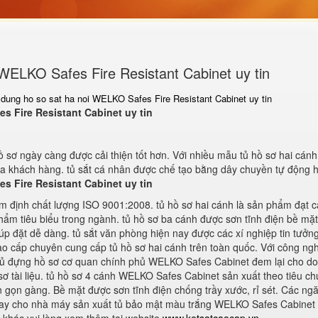
 WELKO Safes Fire Resistant Cabinet uy tin
u dung ho so sat ha noi WELKO Safes Fire Resistant Cabinet uy tin
s Fire Resistant Cabinet uy tin
 sơ ngày càng được cải thiện tốt hơn. Với nhiều mẫu tủ hồ sơ hai cán
ủa khách hàng. tủ sắt cá nhân được chế tạo bằng dây chuyền tự động 
s Fire Resistant Cabinet uy tin
ểm định chất lượng ISO 9001:2008. tủ hồ sơ hai cánh là sản phẩm đạt c
hẩm tiêu biểu trong ngành. tủ hồ sơ ba cánh được sơn tĩnh điện bề mặt
úp đặt dễ dàng. tủ sắt văn phòng hiện nay được các xí nghiệp tin tưởn
 cao cấp chuyên cung cấp tủ hồ sơ hai cánh trên toàn quốc. Với công ng
 tủ đựng hồ sơ cơ quan chính phủ WELKO Safes Cabinet đem lại cho d
sơ tài liệu. tủ hồ sơ 4 cánh WELKO Safes Cabinet sản xuất theo tiêu c
n gọn gàng. Bề mặt được sơn tĩnh điện chống trầy xước, rỉ sét. Các ng
ngay cho nhà máy sản xuất tủ bảo mật màu trắng WELKO Safes Cabinet 