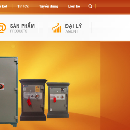
 két
Tin tức
Tuyển dụng
Liên hệ