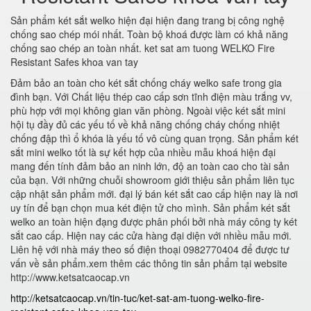
Sản phẩm két sắt welko hiện đại hiện đang trang bị công nghệ
chống sao chép mói nhất. Toàn bộ khoá được làm có khả năng
chống sao chép an toàn nhất. ket sat am tuong WELKO Fire
Resistant Safes khoa van tay
Đảm bảo an toàn cho két sắt chống cháy welko safe trong gia
đình bạn. Với Chất liệu thép cao cấp sơn tĩnh điện màu trắng vv,
phù hợp với mọi không gian văn phòng. Ngoài việc két sắt mini
hội tụ đầy đủ các yếu tố về khả năng chống cháy chống nhiệt
chống đập thì ổ khóa là yếu tố vô cùng quan trọng. Sản phẩm két
sắt mini welko tốt là sự kết hợp của nhiều mẫu khoá hiện đại
mang đến tính đảm bảo an ninh lớn, độ an toàn cao cho tài sản
của bạn. Với những chuỗi showroom giới thiệu sản phẩm liên tục
cập nhật sản phẩm mới. đại lý bán két sắt cao cấp hiện nay là nơi
uy tín để bạn chọn mua két điện tử cho mình. Sản phẩm két sắt
welko an toàn hiện đạng được phân phối bởi nhà máy công ty két
sắt cao cấp. Hiện nay các cửa hàng đại diện với nhiều mẫu mới.
Liên hệ với nhà máy theo số điện thoại 0982770404 để được tư
vấn về sản phẩm.xem thêm các thông tin sản phẩm tại website
http://www.ketsatcaocap.vn
http://ketsatcaocap.vn/tin-tuc/ket-sat-am-tuong-welko-fire-