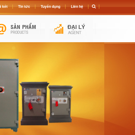
 két
Tin tức
Tuyển dụng
Liên hệ