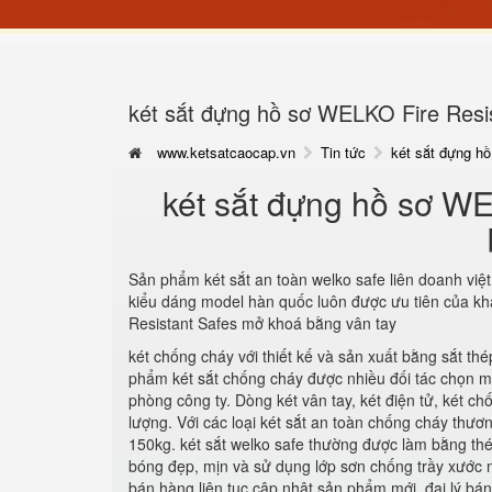
két sắt đựng hồ sơ WELKO Fire Resi
www.ketsatcaocap.vn
Tin tức
két sắt đựng h
két sắt đựng hồ sơ W
Sản phẩm két sắt an toàn welko safe liên doanh việt
kiểu dáng model hàn quốc luôn được ưu tiên của kh
Resistant Safes mở khoá bằng vân tay
két chống cháy với thiết kế và sản xuất bằng sắt t
phẩm két sắt chống cháy được nhiều đối tác chọn mua.
phòng công ty. Dòng két vân tay, két điện tử, két 
lượng. Với các loại két sắt an toàn chống cháy thươn
150kg. két sắt welko safe thường được làm bằng thé
bóng đẹp, mịn và sử dụng lớp sơn chống trầy xước n
bán hàng liên tục cập nhật sản phẩm mới. đại lý bán