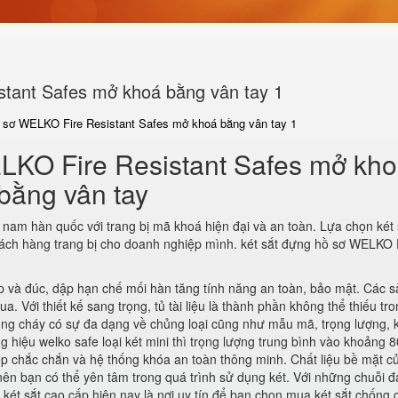
stant Safes mở khoá bằng vân tay 1
ồ sơ WELKO Fire Resistant Safes mở khoá bằng vân tay 1
ELKO Fire Resistant Safes mở kh
bằng vân tay
 nam hàn quốc với trang bị mã khoá hiện đại và an toàn. Lựa chọn két 
ách hàng trang bị cho doanh nghiệp mình. két sắt đựng hồ sơ WELKO 
hép và đúc, dập hạn chế mối hàn tăng tính năng an toàn, bảo mật. Các 
 Với thiết kế sang trọng, tủ tài liệu là thành phần không thể thiếu tr
chống cháy có sự đa dạng về chủng loại cũng như mẫu mã, trọng lượng, 
g hiệu welko safe loại két mini thì trọng lượng trung bình vào khoảng 
p chắc chắn và hệ thống khóa an toàn thông minh. Chất liệu bề mặt củ
ên bạn có thể yên tâm trong quá trình sử dụng két. Với những chuỗi đạ
 két sắt cao cấp hiện nay là nơi uy tín để bạn chọn mua két sắt chống 