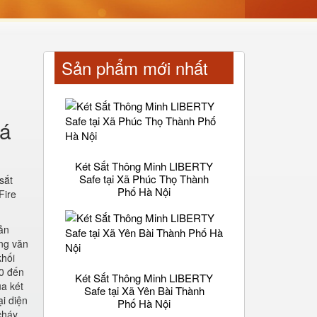
Sản phẩm mới nhất
oá
Két Sắt Thông Minh LIBERTY
Safe tại Xã Phúc Thọ Thành
sắt
Phố Hà Nội
Fire
sản
ong văn
khối
80 đến
Két Sắt Thông Minh LIBERTY
a két
Safe tại Xã Yên Bài Thành
i diện
Phố Hà Nội
cháy