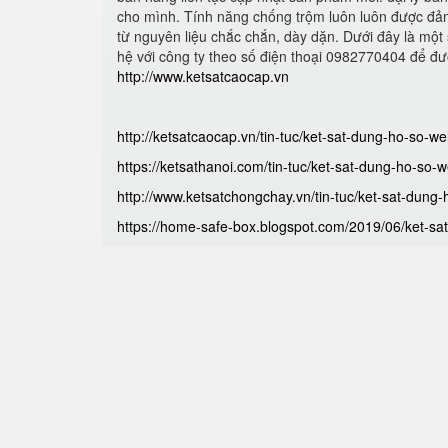
cho mình. Tính năng chống trộm luôn luôn được đảm
từ nguyên liệu chắc chắn, dày dặn. Dưới đây là một 
hệ với công ty theo số điện thoại 0982770404 để đ
http://www.ketsatcaocap.vn
http://ketsatcaocap.vn/tin-tuc/ket-sat-dung-ho-so-w
https://ketsathanoi.com/tin-tuc/ket-sat-dung-ho-so-
http://www.ketsatchongchay.vn/tin-tuc/ket-sat-dung
https://home-safe-box.blogspot.com/2019/06/ket-sat