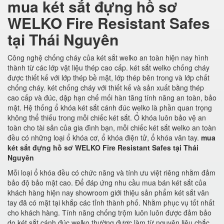
mua két sắt đựng hồ sơ
WELKO Fire Resistant Safes
tại Thái Nguyên
Công nghệ chống cháy của két sắt welko an toàn hiện nay hình
thành từ các lớp vật liệu thép cao cấp. két sắt welko chống cháy
được thiết kế với lớp thép bề mặt, lớp thép bên trong và lớp chất
chống cháy. két chống cháy với thiết kế và sản xuất bằng thép
cao cấp và đúc, dập hạn chế mối hàn tăng tính năng an toàn, bảo
mật. Hệ thống ổ khóa két sắt cánh đúc welko là phần quan trọng
không thể thiếu trong mỗi chiếc két sắt. Ổ khóa luôn bảo vệ an
toàn cho tài sản của gia đình bạn, mỗi chiếc két sắt welko an toàn
đều có những loại ổ khóa cơ, ổ khóa điện tử, ổ khóa vân tay.
mua
két sắt đựng hồ sơ WELKO Fire Resistant Safes tại Thái
Nguyên
Mỗi loại ổ khóa đều có chức năng và tính ưu việt riêng nhằm đảm
bảo độ bảo mật cao. Để đáp ứng nhu cầu mua bán két sắt của
khách hàng hiện nay showroom giới thiệu sản phẩm két sắt vân
tay đã có mặt tại khắp các tỉnh thành phố. Nhằm phục vụ tốt nhất
cho khách hàng. Tính năng chống trộm luôn luôn được đảm bảo
do két sắt cánh đúc welko thường được làm từ nguyên liệu chắc