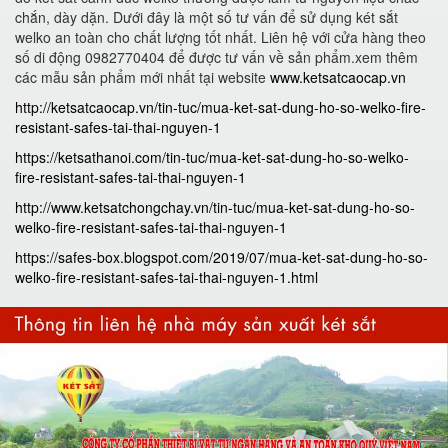
chắn, dày dặn. Dưới đây là một số tư vấn để sử dụng két sắt
welko an toàn cho chất lượng tốt nhất. Liên hệ với cửa hàng theo
số di động 0982770404 để được tư vấn về sản phẩm.xem thêm
các mẫu sản phẩm mới nhất tại website
www.ketsatcaocap.vn
http://ketsatcaocap.vn/tin-tuc/mua-ket-sat-dung-ho-so-welko-fire-
resistant-safes-tai-thai-nguyen-1
https://ketsathanoi.com/tin-tuc/mua-ket-sat-dung-ho-so-welko-
fire-resistant-safes-tai-thai-nguyen-1
http://www.ketsatchongchay.vn/tin-tuc/mua-ket-sat-dung-ho-so-
welko-fire-resistant-safes-tai-thai-nguyen-1
https://safes-box.blogspot.com/2019/07/mua-ket-sat-dung-ho-so-
welko-fire-resistant-safes-tai-thai-nguyen-1.html