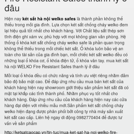
đâu
Hiện nay
két sắt hà nội welko safes
là thành phần không thể
thiếu trong mỗi gia đình. Lựa chọn két sắt chống cháy welko đem
lại hiệu quả tốt nhất cho khách hàng. Với Chất liệu sắt thép sơn
tĩnh điện ghi xám vv, phù hợp với mọi không gian văn phòng. Hệ
thống ổ khóa két sắt chống cháy welko safe là phần quan trọng
không thể thiếu trong mỗi chiếc két sắt. Ổ khóa luôn bảo vệ an
toàn cho tài sản của gia đình bạn, mỗi chiếc két sắt welko đều có
những loại ổ khóa cơ, ổ khóa điện tử, ổ khóa vân tay. mua két sắt
hà nội WELKO Fire Resistant Safes thanh lý ở đâu
Mỗi loại ổ khóa đều có chức năng và tính ưu việt riêng nhằm đảm
bảo độ bảo mật cao. Để đáp ứng nhu cầu mua bán két sắt của
khách hàng hiện nay showroom giới thiệu sản phẩm két sắt đã có
mặt tại khắp các tỉnh thành phố. Nhằm phục vụ tốt nhất cho
khách hàng. Đáp ứng nhu cầu của khách hàng hiện nay các cửa
hàng đại diện với nhiều mẫu mới.Sản phẩm két sắt chống cháy
welko hiện đạng được phân phối bởi công ty nhà máy sản xuất
két sắt cao cấp. Liên hệ ngay di động 0982770404 để được tư
vấn về sản phẩm
http://ketsatcaocap.vn/tin-tuc/mua-ket-sat-ha-noi-welko-fire-