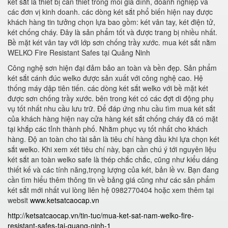
két sắt là thiết bị cần thiết trong mỗi gia đình, doanh nghiệp và
các đơn vị kinh doanh. các dòng két sắt phổ biến hiện nay được
khách hàng tin tưởng chọn lựa bao gồm: két vân tay, két điện tử,
két chống cháy. Đây là sản phẩm tốt và được trang bị nhiều nhất.
Bề mặt két vân tay với lớp sơn chống trầy xước. mua két sắt nằm
WELKO Fire Resistant Safes tại Quảng Ninh
Công nghệ sơn hiện đại đảm bảo an toàn và bền đẹp. Sản phẩm
két sắt cánh đúc welko được sản xuất với công nghệ cao. Hệ
thống máy dập tiên tiến. các dòng két sắt welko với bề mặt két
được sơn chống trầy xước. bên trong két có các đợt di động phụ
vụ tốt nhất nhu cầu lưu trữ. Để đáp ứng nhu cầu tìm mua két sắt
của khách hàng hiện nay cửa hàng két sắt chống cháy đã có mặt
tại khắp các tỉnh thành phố. Nhằm phục vụ tốt nhất cho khách
hàng. Độ an toàn cho tài sản là tiêu chí hàng đầu khi lựa chọn két
sắt welko. Khi xem xét tiêu chí này, bạn cần chú ý tới nguyên liệu
két sắt an toàn welko safe là thép chắc chắc, cũng như kiểu dáng
thiết kế và các tính năng,trọng lượng của két, bản lề vv. Bạn đang
cần tìm hiểu thêm thông tin về bảng giá cũng như các sản phẩm
két sắt mới nhất vui lòng liên hệ 0982770404 hoặc xem thêm tại
websit
www.ketsatcaocap.vn
http://ketsatcaocap.vn/tin-tuc/mua-ket-sat-nam-welko-fire-
resistant-safes-tai-quang-ninh-1