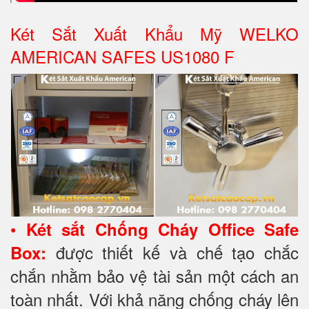
Két Sắt Xuất Khẩu Mỹ WELKO
AMERICAN SAFES US1080 F
•
Két sắt Chống Cháy Office Safe
được thiết kế và chế tạo chắc
Box:
chắn nhằm bảo vệ tài sản một cách an
toàn nhất. Với khả năng chống cháy lên