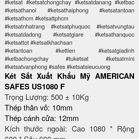
#ketsat #ketsatchongchay #ketsatdanang #ketbac
#ketsathanoi #ketsathaiphong #ketsatantoan
#ketsathcm #ketsattphcm
#ketsatnhatrang #ketsatphuquoc #ketsatvungtau
#ketsatdadong #ketsatgiare #ketsathanquoc
#ketsattot #ketsatkhachsan
#ketantoan #kettien #ketsatgiadinh
#ketbachongchay #tuketsat #ketsatmini
#ketsatvanphong #safes #ketsatsieucuong
Két Sắt Xuất Khẩu Mỹ AMERICAN
SAFES US1080 F
Trọng Lượng: 500 ± 10Kg
Thép thân vỏ: 10mm
Thép cánh cửa: 12mm
Kích thước ngoài: Cao 1080 * Rộng
600 * Sâu 600 mm