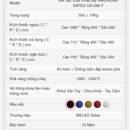
Két Sắt Xuất Khẩu Mỹ AMERICAN
Model
SAFES US1080 F
Trọng lượng
500 ± 10Kg
Kích thước ngoài ( C *
Cao 1080 * Rộng 600 * Sâu 600
R * S ) mm
Kích thước sử dụng ( C
Cao 710 * Rộng 450 * Sâu 450
* R * S ) mm
Kích thước ngăn kéo (
Cao 100 * Rộng 450 * Sâu 350
C * R * S ) mm
Tính năng
An toàn + Chống trộm đập khoan phá
Khả năng chống cháy
1000 - 1200°C
Hệ thống khóa liên hoàn
Khoá Vân Tay - Chìa khoá - Tay Cầm
thông minh
Đen
Xanh
Nâu
Đỏ
Trắng
Mầu sắc
Thương hiệu
WELKO Safes
Bảo hành
10 Năm