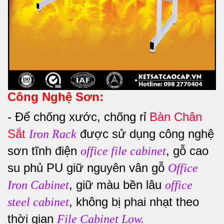
Công Nghệ Sơn:
-
Để chống xước, chống rỉ
Bàn Chân
Sắt
được sử dụng công nghệ
Iron Rack
sơn tĩnh điện
, gỗ cao
office file cabinet
su phủ PU giữ nguyên vân gỗ
Office
, giữ màu bền lâu
Iron Cabinet
office
, không bị phai nhạt theo
steel cabinet
thời gian
File Cabinet Low.