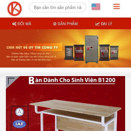
ĐỔI MÃ
SẢN PHẨM
ĐẠI LÝ