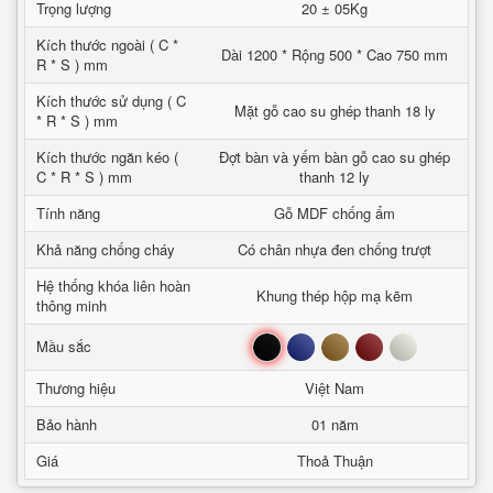
Trọng lượng
20 ± 05Kg
Kích thước ngoài ( C *
Dài 1200 * Rộng 500 * Cao 750 mm
R * S ) mm
Kích thước sử dụng ( C
Mặt gỗ cao su ghép thanh 18 ly
* R * S ) mm
Kích thước ngăn kéo (
Đợt bàn và yếm bàn gỗ cao su ghép
C * R * S ) mm
thanh 12 ly
Tính năng
Gỗ MDF chống ẩm
Khả năng chống cháy
Có chân nhựa đen chống trượt
Hệ thống khóa liên hoàn
Khung thép hộp mạ kẽm
thông minh
Đen
Xanh
Nâu
Đỏ
Trắng
Mầu sắc
Thương hiệu
Việt Nam
Bảo hành
01 năm
Giá
Thoả Thuận