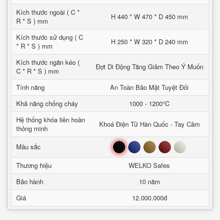
Kích thước ngoài ( C *
H 440 * W 470 * D 450 mm
R * S ) mm
Kích thước sử dụng ( C
H 250 * W 320 * D 240 mm
* R * S ) mm
Kích thước ngăn kéo (
Đợt Di Động Tăng Giảm Theo Ý Muốn
C * R * S ) mm
Tính năng
An Toàn Bảo Mật Tuyệt Đối
Khả năng chống cháy
1000 - 1200°C
Hệ thống khóa liên hoàn
Khoá Điện Tử Hàn Quốc - Tay Cầm
thông minh
Đen
Xanh
Nâu
Đỏ
Trắng
Mầu sắc
Thương hiệu
WELKO Safes
Bảo hành
10 năm
Giá
12.000.000đ