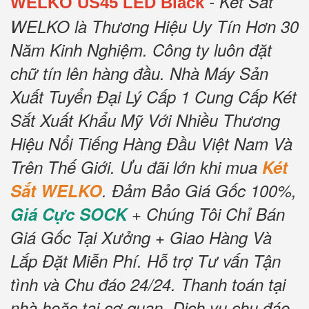
- Két Sắt
WELKO US45 LED Black
WELKO là Thương Hiệu Uy Tín Hơn 30
Năm Kinh Nghiệm.
Công ty luôn đặt
chữ tín lên hàng đầu.
Nhà Máy Sản
Xuất Tuyển Đại Lý Cấp 1 Cung Cấp Két
Sắt Xuất Khẩu Mỹ Với Nhiều Thương
Hiệu Nổi Tiếng Hàng Đầu Việt Nam Và
Trên Thế Giới.
Ưu đãi lớn khi mua
Két
Sắt WELKO
.
Đảm Bảo Giá Gốc 100%,
Giá Cực SOCK
+ Chúng Tôi Chỉ Bán
Giá Gốc Tại Xưởng + Giao Hàng Và
Lắp Đặt Miễn Phí
.
Hỗ trợ Tư vấn Tận
tình và Chu đáo 24/24.
Thanh toán tại
nhà hoặc tại cơ quan.
Dịch vụ chu đáo