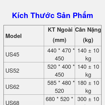
Kích Thước Sản Phẩm
KT Ngoài
Cân Nặng
Model
(mm)
(kg)
440 * 470 *
140 ± 10
US45
450
kg
520 * 400 *
140 ± 10
US52
450
kg
585 * 480 *
180 ± 10
US62
520
kg
680 * 520 *
300 ± 10
US68