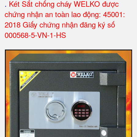
.
Két Sắt chống cháy WELKO được
chứng nhận an toàn lao động: 45001:
2018 Giấy chứng nhận đăng ký số
000568-5-VN-1-HS