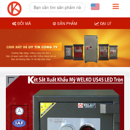
ĐỔI MÃ
SẢN PHẨM
ĐẠI LÝ