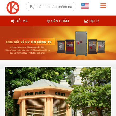
ĐỔI MÃ
SẢN PHẨM
ĐẠI LÝ