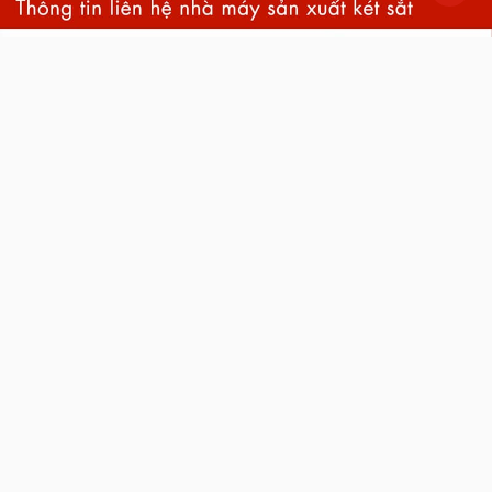
back
to
top