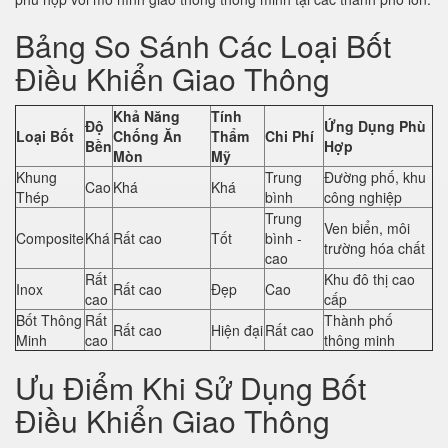
Bảng So Sánh Các Loại Bốt
Điều Khiển Giao Thông
Khả Năng
Tính
Độ
Ứng Dụng Phù
Loại Bốt
Chống Ăn
Thẩm
Chi Phí
Bền
Hợp
Mòn
Mỹ
Khung
Trung
Đường phố, khu
Cao
Khá
Khá
Thép
bình
công nghiệp
Trung
Ven biển, môi
Composite
Khá
Rất cao
Tốt
bình -
trường hóa chất
cao
Rất
Khu đô thị cao
Inox
Rất cao
Đẹp
Cao
cao
cấp
Bốt Thông
Rất
Thành phố
Rất cao
Hiện đại
Rất cao
Minh
cao
thông minh
Ưu Điểm Khi Sử Dụng Bốt
Điều Khiển Giao Thông