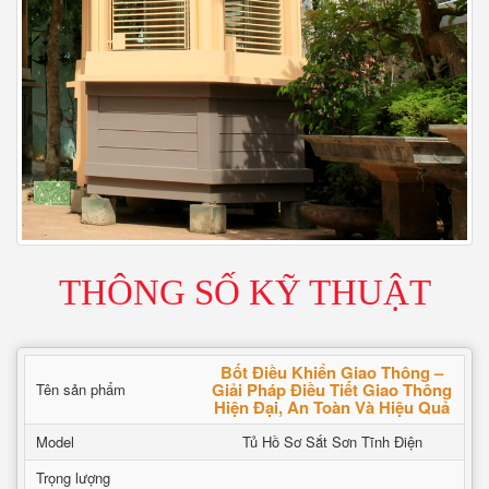
THÔNG SỐ KỸ THUẬT
Bốt Điều Khiển Giao Thông –
Giải Pháp Điều Tiết Giao Thông
Tên sản phẩm
Hiện Đại, An Toàn Và Hiệu Quả
Model
Tủ Hồ Sơ Sắt Sơn Tĩnh Điện
Trọng lượng