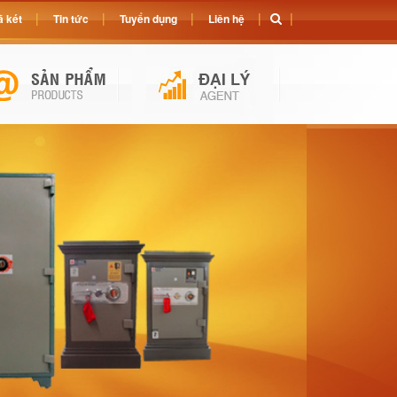
 két
Tin tức
Tuyển dụng
Liên hệ