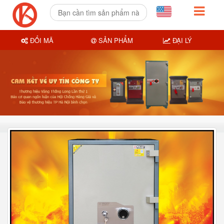
ĐỔI MÃ
SẢN PHẨM
ĐẠI LÝ