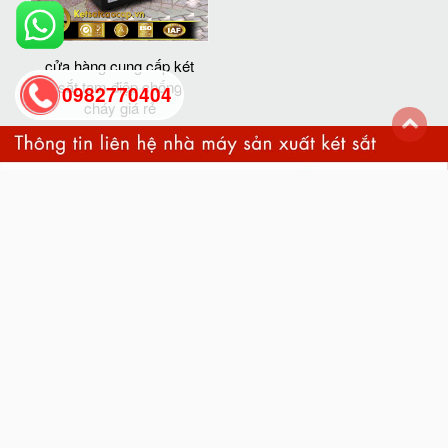
cửa hàng cung cấp két
sắt tam điệp chống
0982770404
cháy giá rẻ
back
to
top