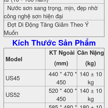
Nước sơn sang trọng, mịn, đẹp nhờ
công nghệ sơn hiện đại
Đợt Di Động Tăng Giảm Theo Ý
Muốn
Kích Thước Sản Phẩm
KT Ngoài
Cân Nặng
Model
(mm)
(kg)
440 * 470 *
140 ± 10
US45
450
kg
520 * 400 *
140 ± 10
US52
450
kg
585 * 480 *
180 ± 10