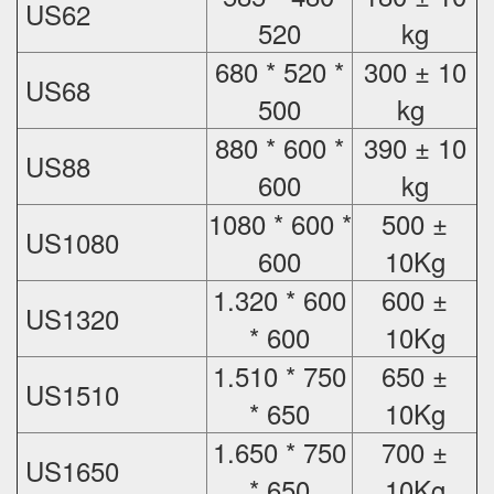
US62
520
kg
680 * 520 *
300 ± 10
US68
500
kg
880 * 600 *
390 ± 10
US88
600
kg
1080 * 600 *
500 ±
US1080
600
10Kg
1.320 * 600
600 ±
US1320
* 600
10Kg
1.510 * 750
650 ±
US1510
* 650
10Kg
1.650 * 750
700 ±
US1650
* 650
10Kg