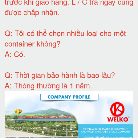
trước khi giao hàng.
L / C trả ngay cũng
được chấp nhận
.
Q:
Tôi có thể chọn nhiều loại cho một
container không
?
A:
Có
.
Q: T
hời gian bảo hành
là bao lâu?
A: Thông thường là 1 năm.