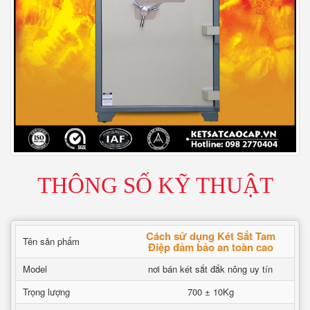
THÔNG SỐ KỸ THUẬT
Cách sử dụng Két Sắt Tam
Tên sản phẩm
Điệp đảm bảo an toàn cao
Model
nơi bán két sắt đắk nông uy tín
Trọng lượng
700 ± 10Kg