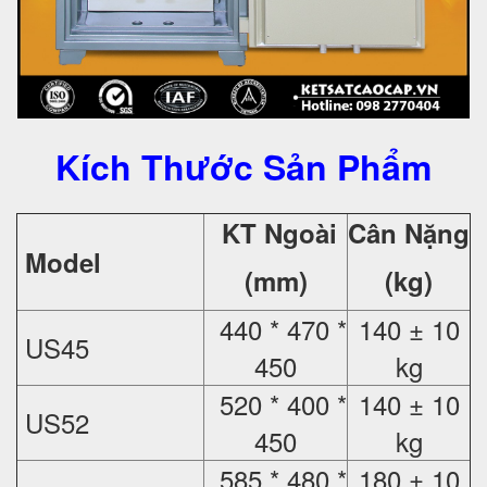
Kích Thước Sản Phẩm
KT Ngoài
Cân Nặng
Model
(mm)
(kg)
440 * 470 *
140 ± 10
US45
450
kg
520 * 400 *
140 ± 10
US52
450
kg
585 * 480 *
180 ± 10