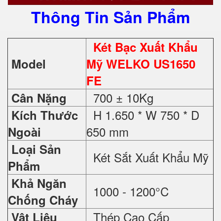
Thông Tin Sản Phẩm
Két Bạc Xuất Khẩu
Model
Mỹ WELKO US1650
FE
700 ± 10Kg
Cân Nặng
H 1.650 * W 750 * D
Kích Thước
650 mm
Ngoài
Loại Sản
Két Sắt Xuất Khẩu Mỹ
Phẩm
Khả Ngăn
1000 - 1200°C
Chống Cháy
Thép Cao Cấp
Vật Liệu