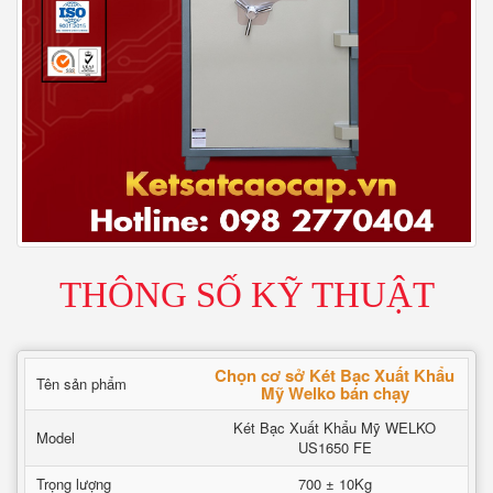
THÔNG SỐ KỸ THUẬT
Chọn cơ sở Két Bạc Xuất Khẩu
Tên sản phẩm
Mỹ Welko bán chạy
Két Bạc Xuất Khẩu Mỹ WELKO
Model
US1650 FE
Trọng lượng
700 ± 10Kg