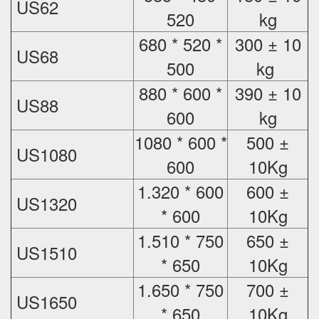
US62
520
kg
680 * 520 *
300 ± 10
US68
500
kg
880 * 600 *
390 ± 10
US88
600
kg
1080 * 600 *
500 ±
US1080
600
10Kg
1.320 * 600
600 ±
US1320
* 600
10Kg
1.510 * 750
650 ±
US1510
* 650
10Kg
1.650 * 750
700 ±
US1650
* 650
10Kg