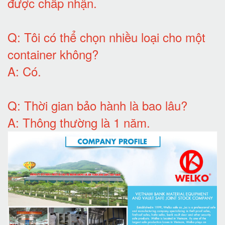
được chấp nhận
.
Q:
Tôi có thể chọn nhiều loại cho một
container không
?
A:
Có
.
Q: T
hời gian bảo hành
là bao lâu?
A: Thông thường là 1 năm.