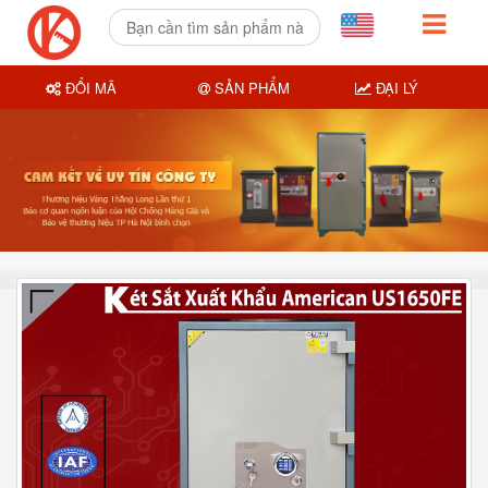
ĐỔI MÃ
SẢN PHẨM
ĐẠI LÝ