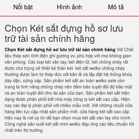
Nổi bật
Hình ảnh
Mô tả
Chọn Két sắt đựng hồ sơ lưu
trữ tài sản chính hãng
Chọn Két sắt đựng hồ sơ lưu trữ tài sản chính hãng
Với Chất
liệu thép sơn tĩnh điện ghi gương vv, phù hợp với mọi không gian
văn phòng. Các loại két vân tay, két điện tử, két chống cháy rất
được chú trọng về thiết kế thân két. két sắt welko chống cháy
thường được làm từ thép đúc với bản lề và lắp đặt hệ thống khóa
dày dặn, cứng cáp. Sản phẩm két sắt an toàn welko safe còn
trang bị tính năng chống cháy nên đảm bảo tuyệt đối độ bảo mật
và an toàn tuyệt đối cho tài sản của bạn. Sản phẩm két sắt hiện
đạng được phân phối bởi nhà máy công ty két sắt cao cấp. Hiện
nay các đại lý phân phối với nhiều mẫu mới. Với những chuỗi cửa
hàng liên tục cập nhật sản phẩm mới. cửa hàng két sắt cao cấp
hiện nay là nơi uy tín để bạn chọn mua két sắt vân tay cho mình.
Công nghệ sản xuất két sắt mini welko đáp ứng các tiêu chuẩn tốt
nhất trên thị trường.