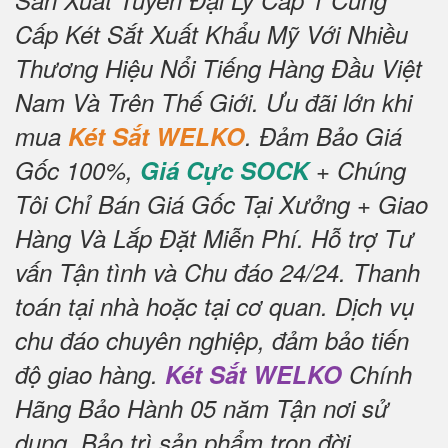
Sản Xuất Tuyển Đại Lý Cấp 1 Cung
Cấp Két Sắt Xuất Khẩu Mỹ Với Nhiều
Thương Hiệu Nổi Tiếng Hàng Đầu Việt
Nam Và Trên Thế Giới.
Ưu đãi lớn khi
mua
Két Sắt WELKO
.
Đảm Bảo Giá
Gốc 100%,
Giá Cực SOCK
+ Chúng
Tôi Chỉ Bán Giá Gốc Tại Xưởng + Giao
Hàng Và Lắp Đặt Miễn Phí
.
Hỗ trợ Tư
vấn Tận tình và Chu đáo 24/24.
Thanh
toán tại nhà hoặc tại cơ quan.
Dịch vụ
chu đáo chuyên nghiệp, đảm bảo tiến
độ giao hàng.
Két Sắt WELKO
Chính
Hãng Bảo Hành 05 năm Tận nơi sử
dụng, Bảo trì sản phẩm trọn đời
.