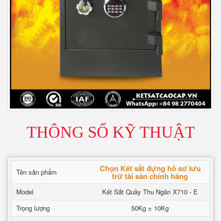
THÔNG SỐ KỸ THUẬT
Chọn Két sắt đựng hồ sơ lưu
Tên sản phẩm
trữ tài sản chính hãng
Model
Két Sắt Quầy Thu Ngân X710 - E
Trọng lượng
50Kg ± 10Kg