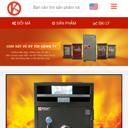
ĐỔI MÃ
SẢN PHẨM
ĐẠI LÝ