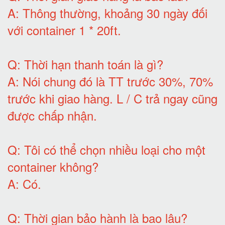
A:
Thông thường, khoảng 30 ngày đối
với container 1 * 20ft
.
Q:
Thời hạn thanh toán là gì
?
A:
Nói chung đó là TT trước 30%, 70%
trước khi giao hàng.
L / C trả ngay cũng
được chấp nhận
.
Q:
Tôi có thể chọn nhiều loại cho một
container không
?
A:
Có
.
Q: T
hời gian bảo hành
là bao lâu?