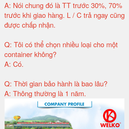
A:
Nói chung đó là TT trước 30%, 70%
trước khi giao hàng.
L / C trả ngay cũng
được chấp nhận
.
Q:
Tôi có thể chọn nhiều loại cho một
container không
?
A:
Có
.
Q: T
hời gian bảo hành
là bao lâu?
A: Thông thường là 1 năm.