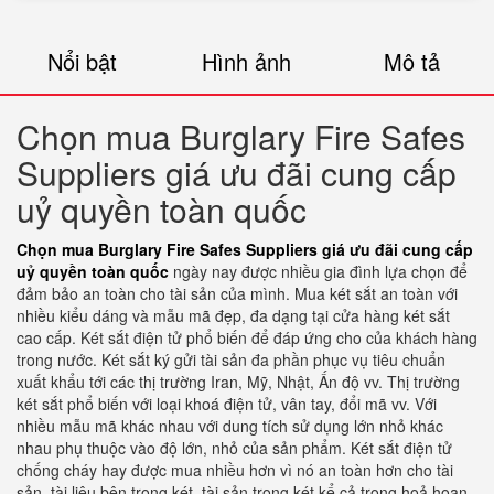
Nổi bật
Hình ảnh
Mô tả
Chọn mua Burglary Fire Safes
Suppliers giá ưu đãi cung cấp
uỷ quyền toàn quốc
Chọn mua Burglary Fire Safes Suppliers giá ưu đãi cung cấp
uỷ quyền toàn quốc
ngày nay được nhiều gia đình lựa chọn để
đảm bảo an toàn cho tài sản của mình. Mua két sắt an toàn với
nhiều kiểu dáng và mẫu mã đẹp, đa dạng tại cửa hàng két sắt
cao cấp. Két sắt điện tử phổ biến để đáp ứng cho của khách hàng
trong nước. Két sắt ký gửi tài sản đa phần phục vụ tiêu chuẩn
xuất khẩu tới các thị trường Iran, Mỹ, Nhật, Ấn độ vv. Thị trường
két sắt phổ biến với loại khoá điện tử, vân tay, đổi mã vv. Với
nhiều mẫu mã khác nhau với dung tích sử dụng lớn nhỏ khác
nhau phụ thuộc vào độ lớn, nhỏ của sản phẩm. Két sắt điện tử
chống cháy hay được mua nhiều hơn vì nó an toàn hơn cho tài
sản, tài liệu bên trong két, tài sản trong két kể cả trong hoả hoạn.