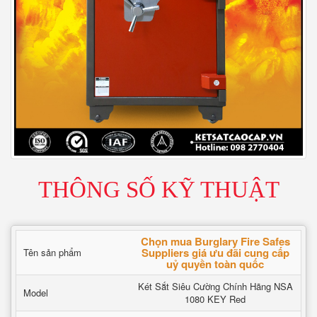
THÔNG SỐ KỸ THUẬT
Chọn mua Burglary Fire Safes
Suppliers giá ưu đãi cung cấp
Tên sản phẩm
uỷ quyền toàn quốc
Két Sắt Siêu Cường Chính Hãng NSA
Model
1080 KEY Red