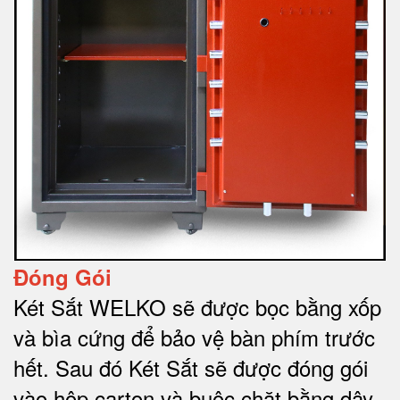
Đóng Gói
Két Sắt WELKO sẽ được bọc bằng xốp
và bìa cứng để bảo vệ bàn phím trước
hết.
Sau đó Két Sắt sẽ được đóng gói
vào hộp carton và buộc chặt bằng dây