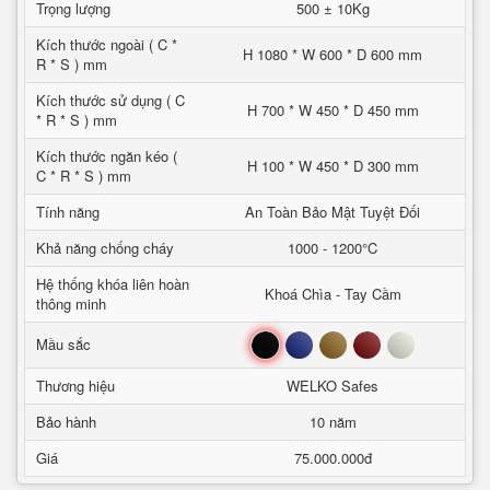
Trọng lượng
500 ± 10Kg
Kích thước ngoài ( C *
H 1080 * W 600 * D 600 mm
R * S ) mm
Kích thước sử dụng ( C
H 700 * W 450 * D 450 mm
* R * S ) mm
Kích thước ngăn kéo (
H 100 * W 450 * D 300 mm
C * R * S ) mm
Tính năng
An Toàn Bảo Mật Tuyệt Đối
Khả năng chống cháy
1000 - 1200°C
Hệ thống khóa liên hoàn
Khoá Chìa - Tay Cầm
thông minh
Đen
Xanh
Nâu
Đỏ
Trắng
Mầu sắc
Thương hiệu
WELKO Safes
Bảo hành
10 năm
Giá
75.000.000đ