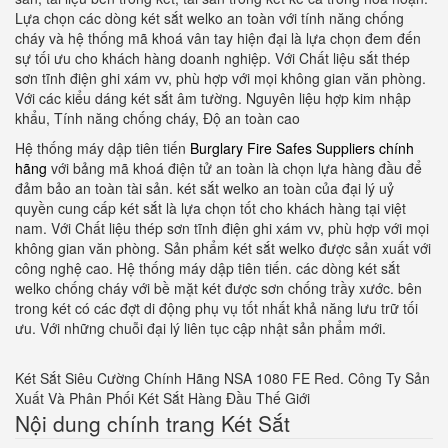
Lựa chọn các dòng két sắt welko an toàn với tính năng chống
cháy và hệ thống mã khoá vân tay hiện đại là lựa chọn đem đến
sự tối ưu cho khách hàng doanh nghiệp. Với Chất liệu sắt thép
sơn tĩnh điện ghi xám vv, phù hợp với mọi không gian văn phòng.
Với các kiểu dáng két sắt âm tường. Nguyên liệu hợp kim nhập
khẩu, Tính năng chống cháy, Độ an toàn cao
Hệ thống máy dập tiên tiến
Burglary Fire Safes Suppliers chính
hãng
với bảng mã khoá điện tử an toàn là chọn lựa hàng đầu để
đảm bảo an toàn tài sản. két sắt welko an toàn của đại lý uỷ
quyền cung cấp két sắt là lựa chọn tốt cho khách hàng tại việt
nam. Với Chất liệu thép sơn tĩnh điện ghi xám vv, phù hợp với mọi
không gian văn phòng. Sản phẩm két sắt welko được sản xuất với
công nghệ cao. Hệ thống máy dập tiên tiến. các dòng két sắt
welko chống cháy với bề mặt két được sơn chống trầy xước. bên
trong két có các đợt di động phụ vụ tốt nhất khả năng lưu trữ tối
ưu. Với những chuỗi đại lý liên tục cập nhật sản phẩm mới.
Két Sắt Siêu Cường Chính Hãng NSA 1080 FE Red.
Công Ty Sản
Xuất Và Phân Phối Két Sắt Hàng Đầu Thế Giới
Nội dung chính trang Két Sắt