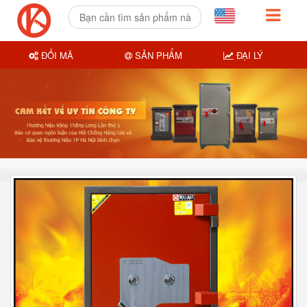
ĐỔI MÃ
SẢN PHẨM
ĐẠI LÝ