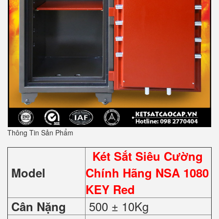
Thông Tin Sản Phẩm
Két Sắt Siêu Cường
Model
Chính Hãng NSA 1080
KEY Red
500 ± 10Kg
Cân Nặng