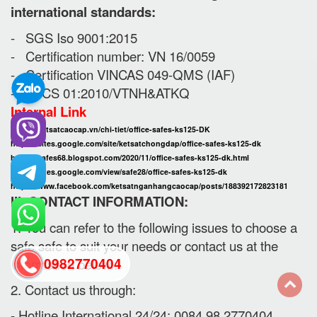
international standards:
- SGS Iso 9001:2015
- Certification number: VN 16/0059
- Certification VINCAS 049-QMS (IAF)
- TCCS 01:2010/VTNH&ATKQ
Internal Link
https://ketsatcaocap.vn/chi-tiet/office-safes-ks125-DK
https://sites.google.com/site/ketsatchongdap/office-safes-ks125-dk
https://safes68.blogspot.com/2020/11/office-safes-ks125-dk.html
https://sites.google.com/view/safe28/office-safes-ks125-dk
https://www.facebook.com/ketsatnganhangcaocap/posts/188392172823181
III. CONTACT INFORMATION:
1. You can refer to the following issues to choose a
safe safe to suit your needs or contact us at the
0982770404
information below.:
2. Contact us through:
back
- Hotline International 24/24: 0084 98 2770404