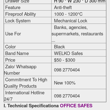
Drawer Size
H 90 * W 230 * D 300 mm
Feature
Anti-theft
Fireproof Ability
1000 - 1200°C
Lock System
Mechanical Lock
Banks, agencies,
Use For
supermarkets, restaurants
...
Color
Black
Band Name
WELKO Safes
Price
$50 - $300
Zalo/ Whatsapp
098 2770404
Number
Commitment To High
New 100%
Quality Products
International Hotline
098 2770404
24/7
I. Technical Specificationa
OFFICE SAFES