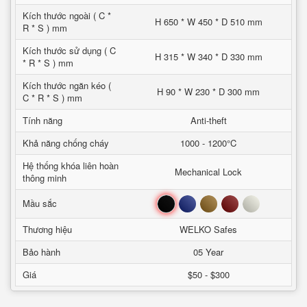
Kích thước ngoài ( C *
H 650 * W 450 * D 510 mm
R * S ) mm
Kích thước sử dụng ( C
H 315 * W 340 * D 330 mm
* R * S ) mm
Kích thước ngăn kéo (
H 90 * W 230 * D 300 mm
C * R * S ) mm
Tính năng
Anti-theft
Khả năng chống cháy
1000 - 1200°C
Hệ thống khóa liên hoàn
Mechanical Lock
thông minh
Đen
Xanh
Nâu
Đỏ
Trắng
Mầu sắc
Thương hiệu
WELKO Safes
Bảo hành
05 Year
Giá
$50 - $300