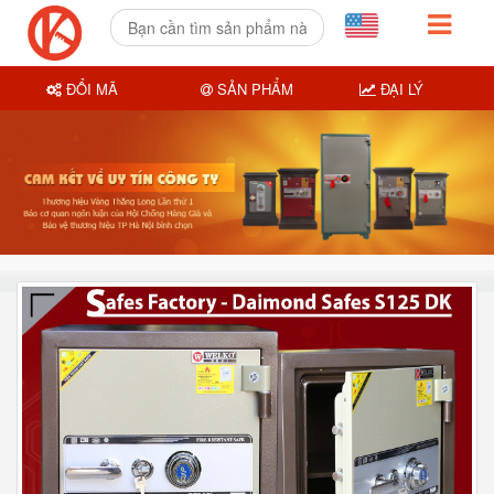
ĐỔI MÃ
SẢN PHẨM
ĐẠI LÝ