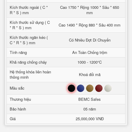
Kích thước ngoài ( C *
Cao 1750 * Rộng 1000 * Sâu * 650
R * S ) mm
mm
Kích thước sử dụng ( C
Cao 1490 * Rộng 880 * Sâu 400 mm
* R * S ) mm
Kích thước ngăn kéo (
Có Nhiều Đợt Di Chuyển
C * R * S ) mm
Tính năng
An Toàn Chống trộm
Khả năng chống cháy
1000 - 1200°C
Hệ thống khóa liên hoàn
Khoá đổi mã
thông minh
Đen
Xanh
Nâu
Đỏ
Trắng
Mầu sắc
Thương hiệu
BEMC Safes
Bảo hành
05 năm
Giá
25,000,000 VNĐ