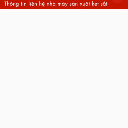
back
to
top