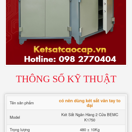
THÔNG SỐ KỸ THUẬT
có nên dùng két sắt vân tay to
Tên sản phẩm
đại
Két Sắt Ngân Hàng 2 Cửa BEMC
Model
K1750
Trọng lượng
480 ± 10Kg