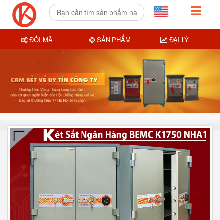
ĐỔI MÃ
SẢN PHẨM
ĐẠI LÝ