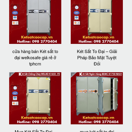
cửa hàng bán Két sắt to
Két Sắt To Đại – Giải
đại welkosafe giá rẻ ở
Pháp Bảo Mật Tuyệt
tphcm
Đối
Mua Két Sắt To Đại –
mua két sắt to đại