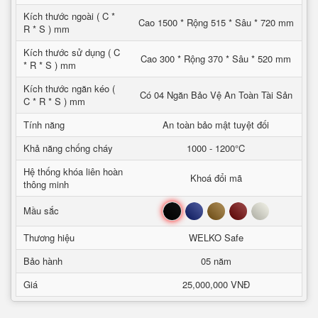
Kích thước ngoài ( C *
Cao 1500 * Rộng 515 * Sâu * 720 mm
R * S ) mm
Kích thước sử dụng ( C
Cao 300 * Rộng 370 * Sâu * 520 mm
* R * S ) mm
Kích thước ngăn kéo (
Có 04 Ngăn Bảo Vệ An Toàn Tài Sản
C * R * S ) mm
Tính năng
An toàn bảo mật tuyệt đối
Khả năng chống cháy
1000 - 1200°C
Hệ thống khóa liên hoàn
Khoá đổi mã
thông minh
Đen
Xanh
Nâu
Đỏ
Trắng
Mầu sắc
Thương hiệu
WELKO Safe
Bảo hành
05 năm
Giá
25,000,000 VNĐ