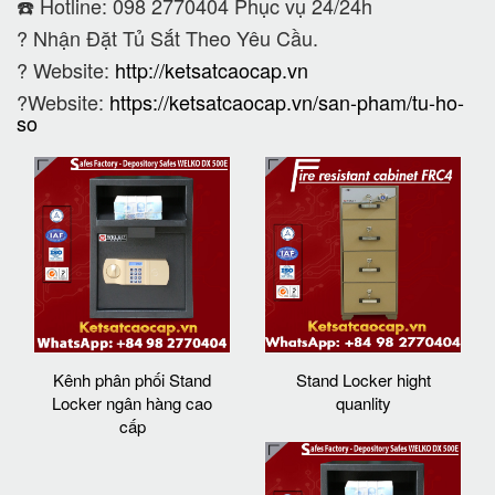
☎️ Hotline: 098 2770404 Phục vụ 24/24h
?
Nhận Đặt Tủ Sắt Theo Yêu Cầu.
? Website:
http://ketsatcaocap.vn
?Website:
https://ketsatcaocap.vn/san-pham/tu-ho-
so
Kênh phân phối Stand
Stand Locker hight
Locker ngân hàng cao
quanlity
cấp