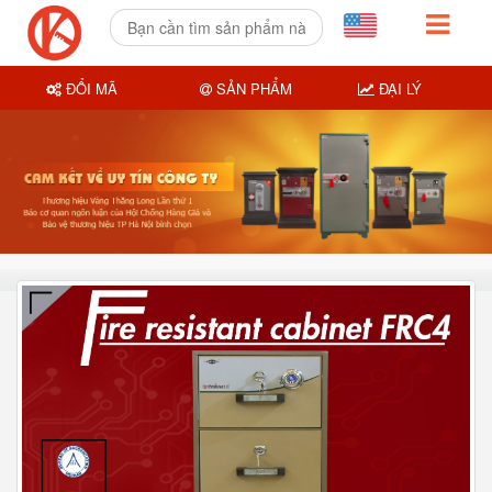
ĐỔI MÃ
SẢN PHẨM
ĐẠI LÝ