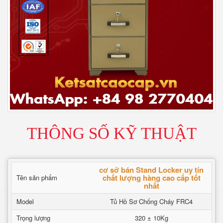
THÔNG SỐ KỸ THUẬT
cơ sở bán Stand Locker uy tín
chất lượng hàng cao cấp tốt
Tên sản phẩm
nhất
Model
Tủ Hồ Sơ Chống Cháy FRC4
Trọng lượng
320 ± 10Kg