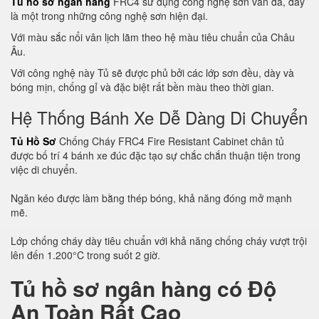
Tủ hồ sơ ngân hàng
FRC4 sử dụng công nghệ sơn vân đá, đây
là một trong những công nghệ sơn hiện đại.
Với màu sắc nổi vân lịch lãm theo hệ màu tiêu chuẩn của Châu
Âu.
Với công nghệ này Tủ sẽ được phủ bởi các lớp sơn đều, dày và
bóng mịn, chống gỉ và đặc biệt rất bền màu theo thời gian.
Hệ Thống Bánh Xe Dễ Dàng Di Chuyển
Tủ Hồ Sơ
Chống Cháy FRC4 Fire Resistant Cabinet chân tủ
được bố trí 4 bánh xe đúc đặc tạo sự chắc chắn thuận tiện trong
việc di chuyển.
Ngăn kéo được làm bằng thép bóng, khả năng đóng mở mạnh
mẽ.
Lớp chống cháy dày tiêu chuẩn với khả năng chống cháy vượt trội
lên đến 1.200°C trong suốt 2 giờ.
Tủ hồ sơ ngân hàng có Độ
An Toàn Rất Cao