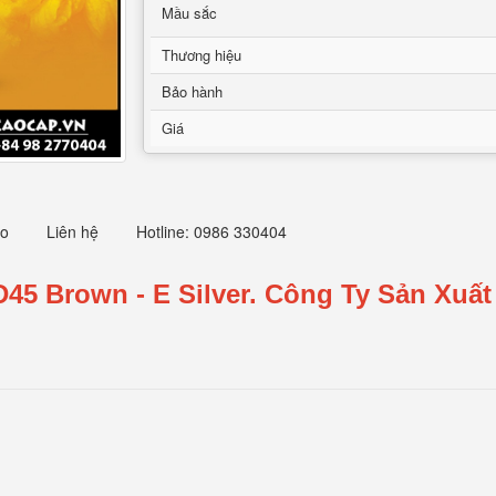
Mầu sắc
Thương hiệu
Bảo hành
Giá
eo
Liên hệ
Hotline: 0986 330404
D45
Brown
- E Silver.
Công Ty Sản Xuất