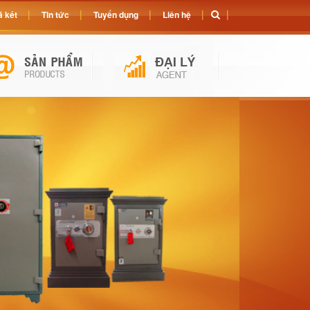
 két
Tin tức
Tuyển dụng
Liên hệ