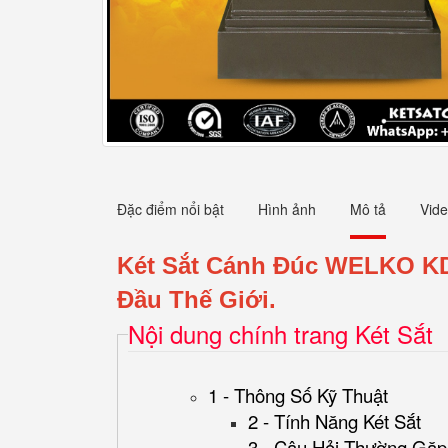
Đặc điểm nổi bật
Hình ảnh
Mô tả
Vid
Két Sắt Cánh Đúc WELKO K
Đầu Thế Giới.
Nội dung chính trang Két Sắt
1 - Thông Số Kỹ Thuật
2 - Tính Năng Két Sắt
3 - Câu Hỏi Thường Gặp