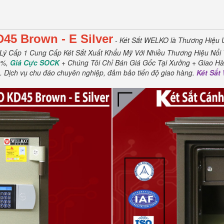
D45
Brown
- E Silver
- Két Sắt WELKO là Thương Hiệu 
Lý Cấp 1 Cung Cấp Két Sắt Xuất Khẩu Mỹ Với Nhiều Thương Hiệu Nổi 
0%,
Giá Cực SOCK
+ Chúng Tôi Chỉ Bán Giá Gốc Tại Xưởng + Giao Hà
.
Dịch vụ chu đáo chuyên nghiệp, đảm bảo tiến độ giao hàng.
Két Sắ