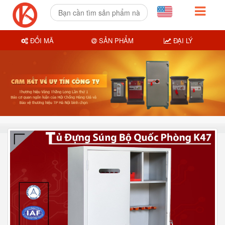
ĐỔI MÃ
SẢN PHẨM
ĐẠI LÝ