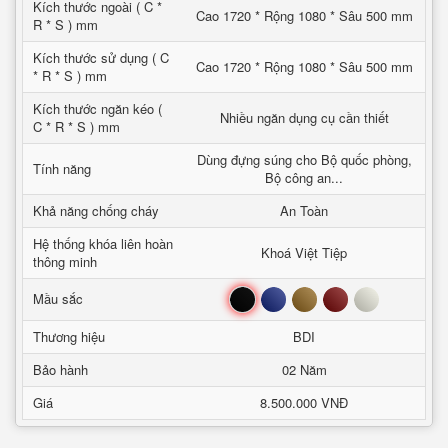
Kích thước ngoài ( C *
Cao 1720 * Rộng 1080 * Sâu 500 mm
R * S ) mm
Kích thước sử dụng ( C
Cao 1720 * Rộng 1080 * Sâu 500 mm
* R * S ) mm
Kích thước ngăn kéo (
Nhiều ngăn dụng cụ cần thiết
C * R * S ) mm
Dùng đựng súng cho Bộ quốc phòng,
Tính năng
Bộ công an...
Khả năng chống cháy
An Toàn
Hệ thống khóa liên hoàn
Khoá Việt Tiệp
thông minh
Đen
Xanh
Nâu
Đỏ
Trắng
Mầu sắc
Thương hiệu
BDI
Bảo hành
02 Năm
Giá
8.500.000 VNĐ