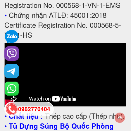
Registration No. 000568-1-VN-1-EMS
•
Chứng nhận ATLĐ: 45001:2018
Certificate Registration No. 000568-5-
VN-1-HS
0982770404
•
:
Thép cao cấp (Thép nhũ).
Chất liệu
•
Tủ Đựng Súng Bộ Quốc Phòng
back