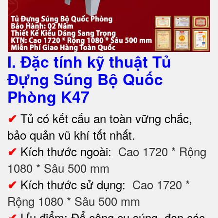
I. Đặc tính kỹ thuật Tủ
Đựng Súng Bộ Quốc
Phòng K47
Tủ có kết cấu an toàn vững chắc,
✔
bảo quản vũ khí tốt nhất.
Kích thước ngoài:
Cao 1720 * Rộng
✔
1080 * Sâu 500 mm
Kích thước sử dụng:
Cao 1720 *
✔
Rộng 1080 * Sâu 500 mm
Ưu điểm: Để công cụ súng, đạn các
✔