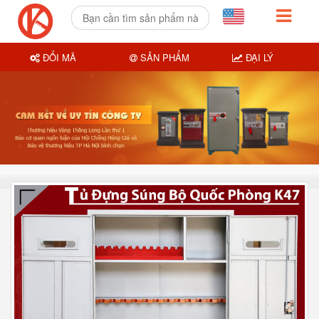
ĐỔI MÃ
SẢN PHẨM
ĐẠI LÝ