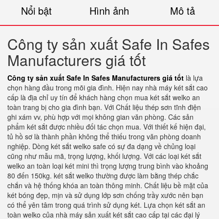
Nổi bật
Hình ảnh
Mô tả
Công ty sản xuất Safe In Safes
Manufacturers giá tốt
Công ty sản xuất Safe In Safes Manufacturers giá tốt
là lựa
chọn hàng đầu trong mõi gia đình. Hiện nay nhà máy két sắt cao
cấp là địa chỉ uy tín để khách hàng chọn mua két sắt welko an
toàn trang bị cho gia đình bạn. Với Chất liệu thép sơn tĩnh điện
ghi xám vv, phù hợp với mọi không gian văn phòng. Các sản
phẩm két sắt được nhiều đối tác chọn mua. Với thiết kế hiện đại,
tủ hồ sơ là thành phần không thể thiếu trong văn phòng doanh
nghiệp. Dòng két sắt welko safe có sự đa dạng về chủng loại
cũng như mẫu mã, trọng lượng, khối lượng. Với các loại két sắt
welko an toàn loại két mini thì trọng lượng trung bình vào khoảng
80 đến 150kg. két sắt welko thường được làm bằng thép chắc
chắn và hệ thống khóa an toàn thông minh. Chất liệu bề mặt của
két bóng đẹp, mịn và sử dụng lớp sơn chống trầy xước nên bạn
có thể yên tâm trong quá trình sử dụng két. Lựa chọn két sắt an
toàn welko của nhà máy sản xuất két sắt cao cấp tại các đại lý