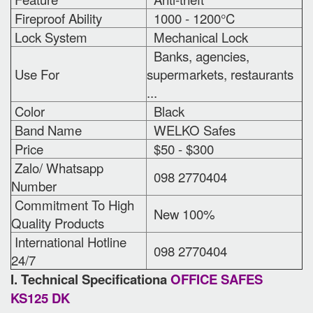
Fireproof Ability
1000 - 1200°C
Lock System
Mechanical Lock
Banks, agencies,
Use For
supermarkets, restaurants
...
Color
Black
Band Name
WELKO Safes
Price
$50 - $300
Zalo/ Whatsapp
098 2770404
Number
Commitment To High
New 100%
Quality Products
International Hotline
098 2770404
24/7
I. Technical Specificationa
OFFICE SAFES
KS125 DK