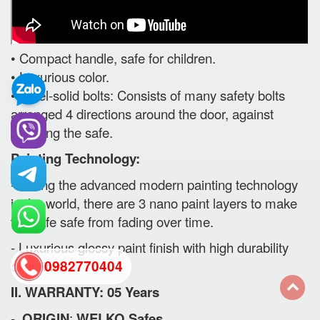
• Compact handle, safe for children.
• Luxurious color.
• Steel-solid bolts: Consists of many safety bolts
arranged 4 directions around the door, against
breaking the safe.
Painting Technology:
- Using the advanced modern painting technology
in the world, there are 3 nano paint layers to make
the safe safe from fading over time.
- Luxurious glossy paint finish with high durability
over time.
0982770404
II. WARRANTY: 05 Years
back
-
ORIGIN
:
WELKO Safes