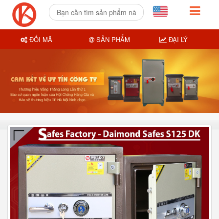
ĐỔI MÃ
SẢN PHẨM
ĐẠI LÝ