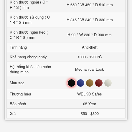
Kích thước ngoài ( C *
H 650 * W 450 * D 510 mm
R * S ) mm
Kích thước sử dụng ( C
H 315 * W 340 * D 330 mm
* R * S ) mm
Kích thước ngăn kéo (
H 90 * W 230 * D 300 mm
C * R * S ) mm
Tính năng
Anti-theft
Khả năng chống cháy
1000 - 1200°C
Hệ thống khóa liên hoàn
Mechanical Lock
thông minh
Đen
Xanh
Nâu
Đỏ
Trắng
Mầu sắc
Thương hiệu
WELKO Safes
Bảo hành
05 Year
Giá
$50 - $300