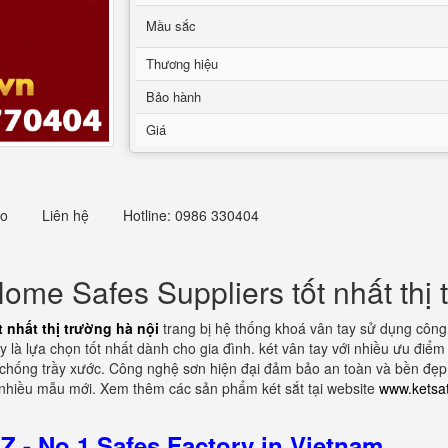
Mầu sắc
Thương hiệu
Bảo hành
Giá
eo
Liên hệ
Hotline: 0986 330404
ome Safes Suppliers tốt nhất thị 
 nhất thị trường hà nội
trang bị hệ thống khoá vân tay sử dụng công
y là lựa chọn tốt nhất dành cho gia đình. két vân tay với nhiều ưu điể
ơn chống trầy xước. Công nghệ sơn hiện đại đảm bảo an toàn và bền đẹ
ới nhiều mẫu mới. Xem thêm các sản phẩm két sắt tại website
www.ketsa
 - No.1 Safes Factory in Vietnam