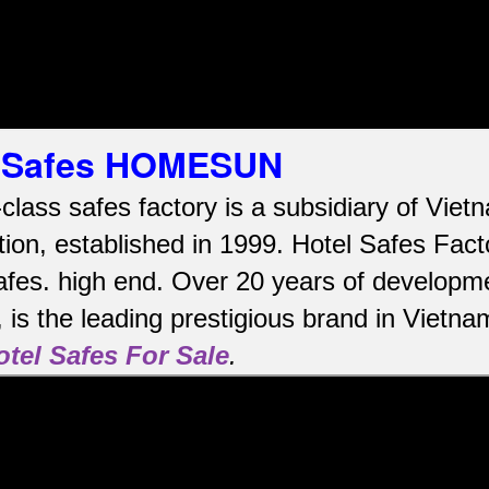
el Safes HOMESUN
-class safes factory is a subsidiary of Vi
ion, established in 1999. Hotel Safes Fac
afes.
high end.
Over 20 years of developme
is the leading prestigious brand in Vietna
otel Safes For Sale
.