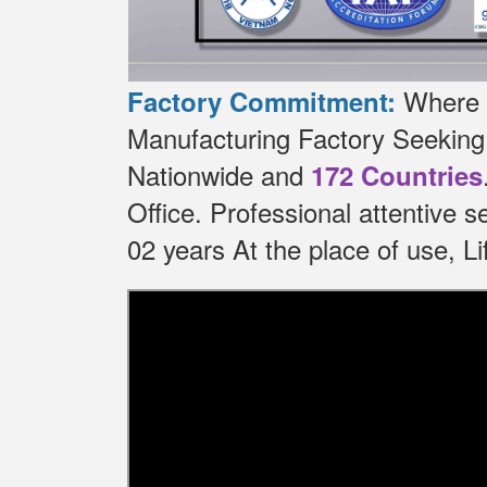
Where t
Factory Commitment:
Manufacturing Factory Seekin
Nationwide and
172 Countries
Office.
Professional attentive 
02 years At the place of use, 