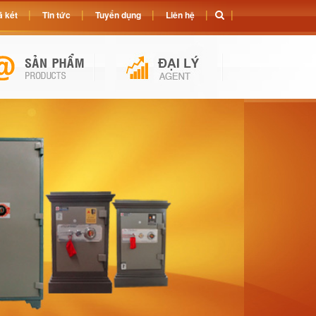
 két
Tin tức
Tuyển dụng
Liên hệ