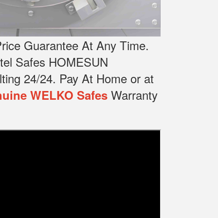
rice Guarantee At Any Time.
Hotel Safes HOMESUN
ting 24/24.
Pay At Home or at
Warranty
uine WELKO Safes