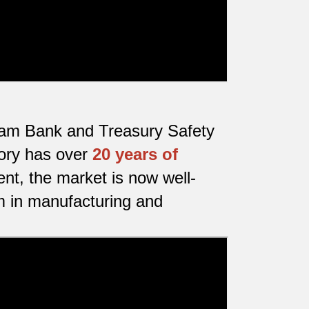
etnam Bank and Treasury Safety
tory has over
20 years of
nt, the market is now well-
m in manufacturing and