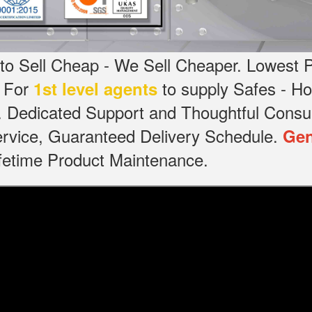
o Sell Cheap - We Sell Cheaper.
Lowest P
g For
to supply Safes - 
1st level agents
.
Dedicated
Support and Thoughtful Consul
service, Guaranteed Delivery Schedule.
Gen
Lifetime Product Maintenance.