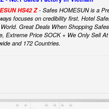
OMESUN HS42 Z
- Safes HOMESUN is a Pre
ys focuses on credibility first.
Hotel Sa
 World.
Great Deals When Shopping Safe
e, Extreme Price SOCK + We Only Sell At F
nwide and 172 Countries.