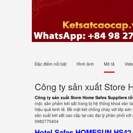
Đặc điểm nổi bật
Hình ảnh
Mô tả
Vid
Công ty sản xuất Store H
Công ty sản xuất Store Home Safes Suppliers tốt
mật. sản phẩm két sắt trang bị hệ thống khoá vân ta
hiệu quả kinh tế. Bề mặt két chống cháy với lớp s
sản xuất két sắt cao cấp tại các đại lý phân phối v
0982770404
Hotel Safes HOMESUN HS42 Z