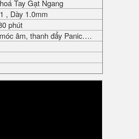
Khoá Tay Gạt Ngang
01 , Dày 1.0mm
80 phút
 móc âm, thanh đẩy Panic….