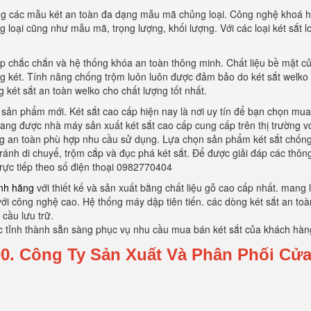
g các mẫu két an toàn đa dạng mẫu mã chủng loại. Công nghệ khoá h
loại cũng như mẫu mã, trọng lượng, khối lượng. Với các loại két sắt lo
p chắc chắn và hệ thống khóa an toàn thông minh. Chất liệu bề mặt củ
ng két. Tính năng chống trộm luôn luôn được đảm bảo do két sắt welk
 két sắt an toàn welko cho chất lượng tốt nhất.
 sản phẩm mới. Két sắt cao cấp hiện nay là nơi uy tín để bạn chọn mua
đang được nhà máy sản xuất két sắt cao cấp cung cấp trên thị trường v
g an toàn phù hợp nhu cầu sử dụng. Lựa chọn sản phẩm két sắt chống ch
tránh di chuyể, trộm cắp và đục phá két sắt. Để được giải đáp các thô
trực tiếp theo số điện thoại 0982770404
nh hãng
với thiết kế và sản xuất bằng chất liệu gỗ cao cấp nhất. mang
i công nghệ cao. Hệ thống máy dập tiên tiến. các dòng két sắt an toàn
 cầu lưu trữ.
c tỉnh thành sẵn sàng phục vụ nhu cầu mua bán két sắt của khách hàn
00.
Công Ty Sản Xuất Và Phân Phối Cử