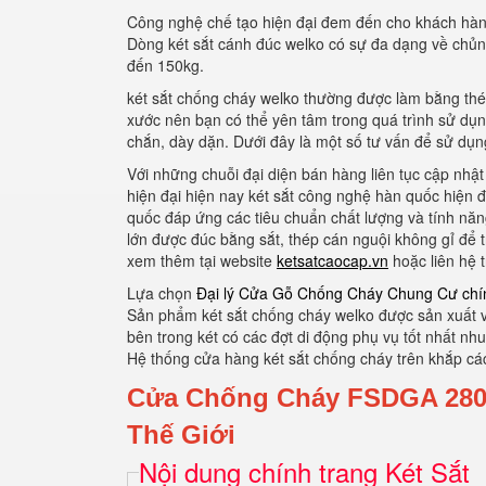
Công nghệ chế tạo hiện đại đem đến cho khách hàn
Dòng két sắt cánh đúc welko có sự đa dạng về chủng 
đến 150kg.
két sắt chống cháy welko thường được làm bằng thé
xước nên bạn có thể yên tâm trong quá trình sử dụ
chắn, dày dặn. Dưới đây là một số tư vấn để sử dụng
Với những chuỗi đại diện bán hàng liên tục cập nhật
hiện đại hiện nay két sắt công nghệ hàn quốc hiện 
quốc đáp ứng các tiêu chuẩn chất lượng và tính năn
lớn được đúc bằng sắt, thép cán nguội không gỉ để 
xem thêm tại website
ketsatcaocap.vn
hoặc liên hệ 
Lựa chọn
Đại lý Cửa Gỗ Chống Cháy Chung Cư chí
Sản phẩm két sắt chống cháy welko được sản xuất vớ
bên trong két có các đợt di động phụ vụ tốt nhất nhu
Hệ thống cửa hàng két sắt chống cháy trên khắp cá
Cửa Chống Cháy FSDGA 28
Thế Giới
Nội dung chính trang Két Sắt