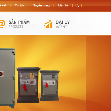
 két
Tin tức
Tuyển dụng
Liên hệ