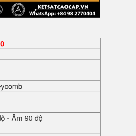
00
eycomb
độ - Âm 90 độ