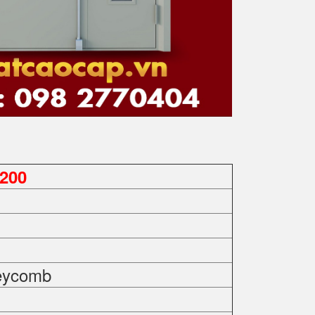
200
eycomb