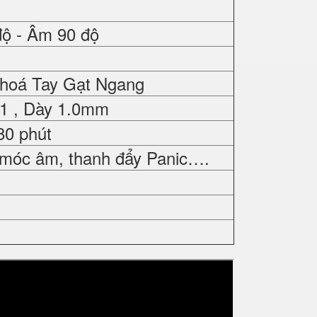
độ - Âm 90 độ
Khoá Tay Gạt Ngang
01 , Dày 1.0mm
80 phút
 móc âm, thanh đẩy Panic….