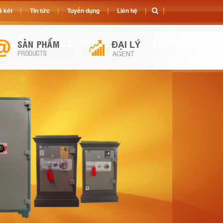
 két
Tin tức
Tuyển dụng
Liên hệ