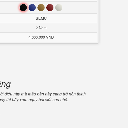
Đen
Xanh
Nâu
Đỏ
Trắng
BEMC
2 Nam
4.000.000 VNĐ
ãng
 bởi điều này mà mẫu bàn này càng trở nên thịnh
y thì hãy xem ngay bài viết sau nhé.
p