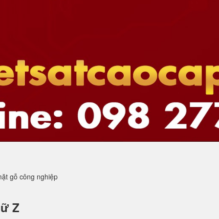
mặt gỗ công nghiệp
hữ Z