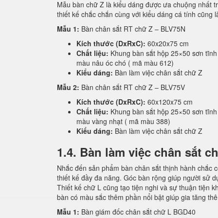
Mẫu bàn chữ Z là kiểu dáng được ưa chuộng nhất t
thiết kế chắc chắn cùng với kiểu dáng cá tính cũn
Mẫu 1:
Bàn chân sắt RT chữ Z – BLV75N
Kích thước (DxRxC):
60x20x75 cm
Chất liệu:
Khung bàn sắt hộp 25×50 sơn tĩnh
màu nâu óc chó ( mã màu 612)
Kiểu dáng:
Bàn làm việc chân sắt chữ Z
Mẫu 2:
Bàn chân sắt RT chữ Z – BLV75V
Kích thước (DxRxC):
60x120x75 cm
Chất liệu:
Khung bàn sắt hộp 25×50 sơn tĩnh
màu vàng nhạt ( mã màu 388)
Kiểu dáng:
Bàn làm việc chân sắt chữ Z
1.4. Bàn làm việc chân sắt c
Nhắc đến sản phẩm bàn chân sắt thịnh hành chắc có
thiết kế đầy đa năng. Góc bàn rộng giúp người sử 
Thiết kế chữ L cũng tạo tiện nghi và sự thuận tiện 
bàn có màu sắc thêm phần nổi bật giúp gia tăng t
Mẫu 1:
Bàn giám đốc chân sắt chữ L BGD40