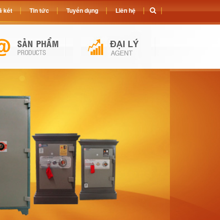
 két
Tin tức
Tuyển dụng
Liên hệ