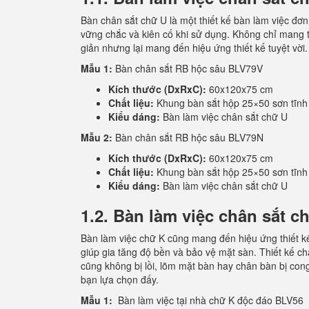
Bàn chân sắt chữ U là một thiết kế bàn làm việc đơ
vững chắc và kiên cố khi sử dụng. Không chỉ mang t
giản nhưng lại mang đến hiệu ứng thiết kế tuyệt vời
Mẫu 1:
Bàn chân sắt RB hộc sâu BLV79V
Kích thước (DxRxC):
60x120x75 cm
Chất liệu:
Khung bàn sắt hộp 25×50 sơn tĩnh
Kiểu dáng:
Bàn làm việc chân sắt chữ U
Mẫu 2:
Bàn chân sắt RB hộc sâu BLV79N
Kích thước (DxRxC):
60x120x75 cm
Chất liệu:
Khung bàn sắt hộp 25×50 sơn tĩnh
Kiểu dáng:
Bàn làm việc chân sắt chữ U
1.2. Bàn làm việc chân sắt c
Bàn làm việc chữ K cũng mang đến hiệu ứng thiết k
giúp gia tăng độ bền và bảo vệ mặt sàn. Thiết kế c
cũng không bị lồi, lõm mặt bàn hay chân bàn bị cong
bạn lựa chọn đấy.
Mẫu 1:
Bàn làm việc tại nhà chữ K độc đáo BLV56