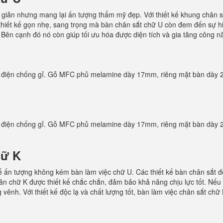
n giản nhưng mang lại ấn tượng thẩm mỹ đẹp. Với thiết kế khung chân
hiết kế gọn nhẹ, sang trọng mà bàn chân sắt chữ U còn đem đến sự hi
. Bên cạnh đó nó còn giúp tối ưu hóa được diện tích và gia tăng công 
 điện chống gỉ. Gỗ MFC phủ melamine dày 17mm, riêng mặt bàn dày 
 điện chống gỉ. Gỗ MFC phủ melamine dày 17mm, riêng mặt bàn dày 
hữ K
ế ấn tượng không kém bàn làm việc chữ U. Các thiết kế bàn chân sắt đ
hân chữ K được thiết kế chắc chắn, đảm bảo khả năng chịu lực tốt. Nế
 vênh. Với thiết kế độc lạ và chất lượng tốt, bàn làm việc chân sắt ch