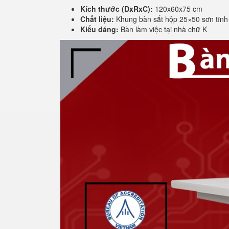
Kích thước (DxRxC):
120x60x75 cm
Chất liệu:
Khung bàn sắt hộp 25×50 sơn tĩnh
Kiểu dáng:
Bàn làm việc tại nhà chữ K