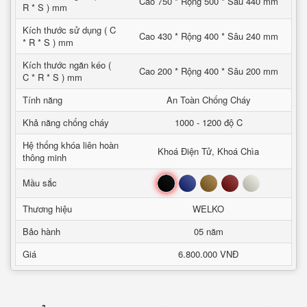
Cao 750 * Rộng 500 * Sâu 440 mm
R * S ) mm
Kích thước sử dụng ( C
Cao 430 * Rộng 400 * Sâu 240 mm
* R * S ) mm
Kích thước ngăn kéo (
Cao 200 * Rộng 400 * Sâu 200 mm
C * R * S ) mm
Tính năng
An Toàn Chống Cháy
Khả năng chống cháy
1000 - 1200 độ C
Hệ thống khóa liên hoàn
Khoá Điện Tử, Khoá Chìa
thông minh
Đen
Xanh
Nâu
Đỏ
Trắng
Mầu sắc
Thương hiệu
WELKO
Bảo hành
05 năm
Giá
6.800.000 VNĐ