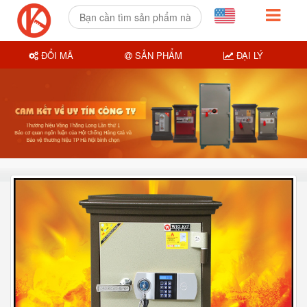
ĐỔI MÃ
SẢN PHẨM
ĐẠI LÝ