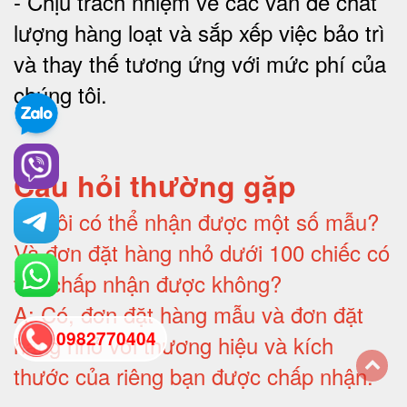
-
Chịu trách nhiệm về các vấn đề chất
lượng hàng loạt và sắp xếp việc bảo trì
và thay thế tương ứng với mức phí của
chúng tôi
.
Câu hỏi thường gặp
Q:
Tôi có thể nhận được một số mẫu?
Và đơn đặt hàng nhỏ dưới 100 chiếc có
thể chấp nhận được không?
A:
Có, đơn đặt hàng mẫu và đơn đặt
0982770404
hàng nhỏ với thương hiệu và kích
thước của riêng bạn được chấp nhận
.
back