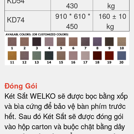
KD54
430
kg
910 * 610 *
160 ± 10
KD74
450
kg
Đóng Gói
Két Sắt WELKO sẽ được bọc bằng xốp
và bìa cứng để bảo vệ bàn phím trước
hết.
Sau đó Két Sắt sẽ được đóng gói
vào hộp carton và buộc chặt bằng dây