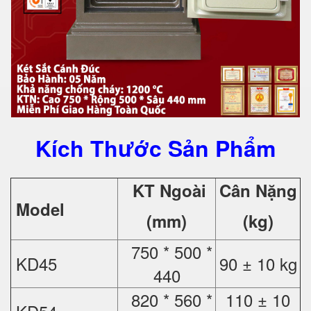
Kích Thước Sản Phẩm
KT Ngoài
Cân Nặng
Model
(mm)
(kg)
750 * 500 *
KD45
90 ± 10 kg
440
820 * 560 *
110 ± 10