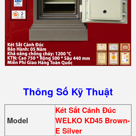
Thông Số Kỹ Thuật
Két Sắt Cánh Đúc
Model
WELKO KD45 Brown-
E Silver