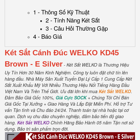
1 - Thông Số Kỹ Thuật
2 - Tính Năng Két Sắt
3 - Câu Hỏi Thường Gặp
4 - Báo Giá
Két Sắt Cánh Đúc WELKO KD45
Brown
- E Silver
- Két Sắt WELKO là Thương Hiệu
Uy Tín Hơn 30 Năm Kinh Nghiệm.
Công ty luôn đặt chữ tín lên
hàng đầu.
Nhà Máy Sản Xuất Tuyển Đại Lý Cấp 1 Cung Cấp Két
Sắt Xuất Khẩu Mỹ Với Nhiều Thương Hiệu Nổi Tiếng Hàng Đầu
Việt Nam Và Trên Thế Giới.
Ưu đãi lớn khi mua
Két Sắt WELKO
.
Đảm Bảo Giá Gốc 100%,
Giá Cực SOCK
+ Chúng Tôi Chỉ Bán
Giá Gốc Tại Xưởng + Giao Hàng Và Lắp Đặt Miễn Phí
.
Hỗ trợ Tư
vấn Tận tình và Chu đáo 24/24.
Thanh toán tại nhà hoặc tại cơ
quan.
Dịch vụ chu đáo chuyên nghiệp, đảm bảo tiến độ giao
hàng.
Két Sắt WELKO
Chính Hãng Bảo Hành 05 năm Tận nơi sử
dụng, Bảo trì sản phẩm trọn đời
.