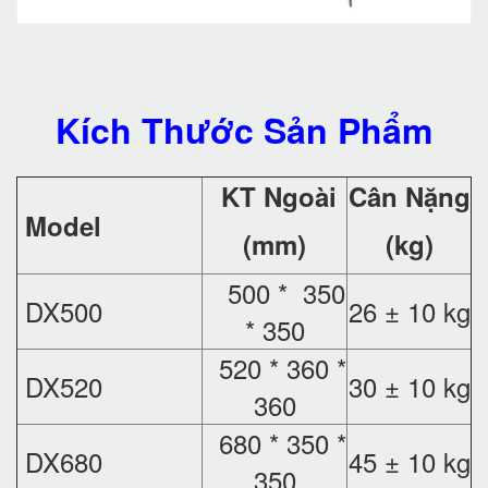
Kích Thước Sản Phẩm
KT Ngoài
Cân Nặng
Model
(mm)
(kg)
500 * 350
DX500
26 ± 10 kg
* 350
520 * 360 *
DX520
30 ± 10 kg
360
680 * 350 *
DX680
45 ± 10 kg
350