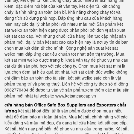
vân tay, két điện tử, két chống cháy được nhiều khách hàng tìm
kiếm. đặc điểm nổi bật của két vân tay, két điện tử, két chống
cháy là tính năng an toàn bền bỉ. khả năng chống cháy tốt và
dung tích sử dụng phù hợp. Đáp ứng nhu cầu của khách hàng
hiện nay các đại lý phân phối với nhiều mẫu mới.Sản phẩm két
sắt welko an toàn hiện đạng được phân phối bởi đơn vị sản xuất
két sắt cao cấp. Với những chuỗi cửa hàng liên tục cập nhật sản
phẩm mới. đại lý bán két sắt cao cấp hiện nay là nơi uy tín để bạn
chọn mua két điện tử cho mình. Công nghệ sản xuất két sắt
welko mini đáp ứng các tiêu chuẩn tốt nhất trên thị trường. Mua
két sắt mini welko được trang bị khoá vân tay để phục vụ nhu cầu
cất dữ tài sản phù hợp với các công ty. Chọn mua két sắt mini là
lựa chọn đem lại hiểu quả tốt nhất. két sắt cánh đúc welko không
chỉ đảm bảo an toàn cho tài sản. két sắt welko safe còn là vật
phẩm trang trí và phong thuỷ. Liên hệ với công ty theo số di động
0982770404 để được tư vấn về sản phẩm.xem thêm các mẫu sản
phẩm mới nhất tại website www.ketsatcaocap.vn
cửa hàng bán Office Safe Box Suppliers and Exporters chất
lượng
két sắt khoá điện tử là sản phẩm được chọn mua nhiều
nhất để đảm bảo an toàn tài sản. Mua két sắt chính hãng với các
kiểu dáng và mẫu mã đẹp, đa dạng tại cửa hàng két sắt cao cấp.
Két sắt hiện nay phổ biến để phục vụ nhu cầu trong nước. Két sắt