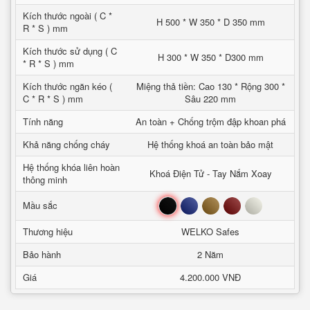
Kích thước ngoài ( C *
H 500 * W 350 * D 350 mm
R * S ) mm
Kích thước sử dụng ( C
H 300 * W 350 * D300 mm
* R * S ) mm
Kích thước ngăn kéo (
Miệng thả tiền: Cao 130 * Rộng 300 *
C * R * S ) mm
Sâu 220 mm
Tính năng
An toàn + Chống trộm đập khoan phá
Khả năng chống cháy
Hệ thống khoá an toàn bảo mật
Hệ thống khóa liên hoàn
Khoá Điện Tử - Tay Nắm Xoay
thông minh
Đen
Xanh
Nâu
Đỏ
Trắng
Mầu sắc
Thương hiệu
WELKO Safes
Bảo hành
2 Năm
Giá
4.200.000 VNĐ