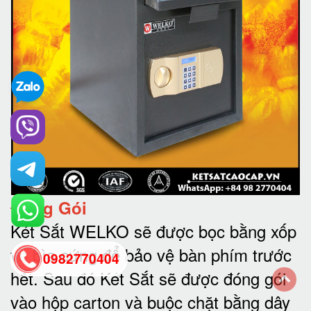
Đóng Gói
Két Sắt WELKO sẽ được bọc bằng xốp
và bìa cứng để bảo vệ bàn phím trước
0982770404
hết.
Sau đó Két Sắt sẽ được đóng gói
vào hộp carton và buộc chặt bằng dây
back