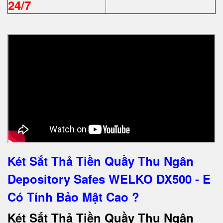
24/7
Két Sắt Thả Tiền Quầy Thu Ngân
Depository Safes WELKO DX500 - E
Có Tính Bảo Mật Cao ?
Két Sắt Thả Tiền Quầy Thu Ngân