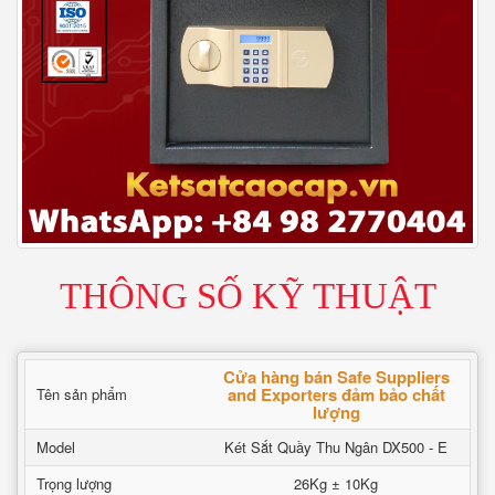
THÔNG SỐ KỸ THUẬT
Cửa hàng bán Safe Suppliers
and Exporters đảm bảo chất
Tên sản phẩm
lượng
Model
Két Sắt Quầy Thu Ngân DX500 - E
Trọng lượng
26Kg ± 10Kg