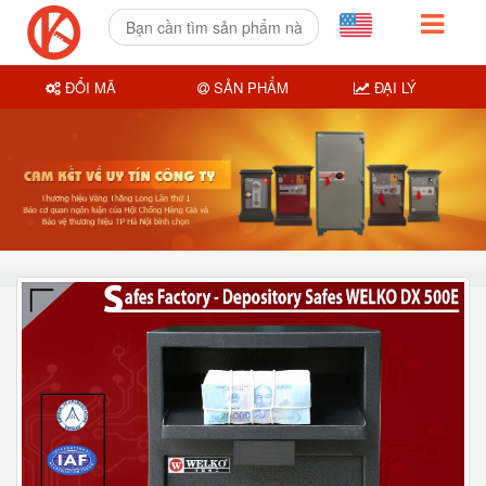
ĐỔI MÃ
SẢN PHẨM
ĐẠI LÝ