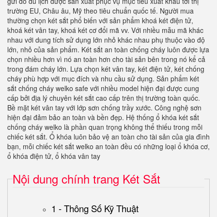
gửi đồ du lịch được sản xuất phục vụ mục tiêu xuất khẩu tới thị
trường EU, Châu âu, Mỹ theo tiêu chuẩn quốc tế. Người mua
thường chọn két sắt phổ biến với sản phẩm khoá két điện tử,
khoá két vân tay, khoá két cơ đổi mã vv. Với nhiều mẫu mã khác
nhau với dung tích sử dụng lớn nhỏ khác nhau phụ thuộc vào độ
lớn, nhỏ của sản phẩm. Két sắt an toàn chống cháy luôn được lựa
chọn nhiều hơn vì nó an toàn hơn cho tài sản bên trong nó kể cả
trong đám cháy lớn. Lựa chọn két vân tay, két điện tử, két chống
cháy phù hợp với mục đích và nhu cầu sử dụng. Sản phẩm két
sắt chống cháy welko safe với nhiều model hiện đại được cung
cấp bởi địa lý chuyên két sắt cao cấp trên thị trường toàn quốc.
Bề mặt két vân tay với lớp sơn chống trầy xước. Công nghệ sơn
hiện đại đảm bảo an toàn và bền đẹp. Hệ thống ổ khóa két sắt
chống cháy welko là phần quan trọng không thể thiếu trong mỗi
chiếc két sắt. Ổ khóa luôn bảo vệ an toàn cho tài sản của gia đình
bạn, mỗi chiếc két sắt welko an toàn đều có những loại ổ khóa cơ,
ổ khóa điện tử, ổ khóa vân tay
Nội dung chính trang Két Sắt
1 - Thông Số Kỹ Thuật