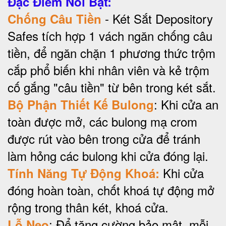
Đặc Điểm Nổi Bật:
- Két Sắt Depository
Chống Câu Tiền
Safes tích hợp 1 vách ngăn chống câu
tiền, để ngăn chặn 1 phương thức trộm
cắp phổ biến khi nhân viên và kẻ trộm
cố gắng "câu tiền" từ bên trong két sắt.
: Khi cửa an
Bộ Phận Thiết Kế Bulong
toàn được mở, các bulong mạ crom
được rút vào bên trong cửa để tránh
làm hỏng các bulong khi cửa đóng lại.
Khi cửa
Tính Năng Tự Động Khoá:
đóng hoàn toàn, chốt khoá tự động mở
rộng trong thân két, khoá cửa.
: Để tăng cường bảo mật, mỗi
Lỗ Neo